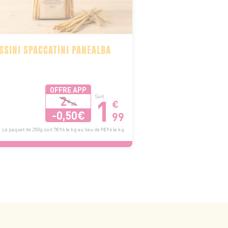
SSINI SPACCATINI PANEALBA
OFFRE APP
1
2
Soit
€
€
49
-0,50€
99
Le paquet de 250g soit 7€96 le kg au lieu de 9€96 le kg