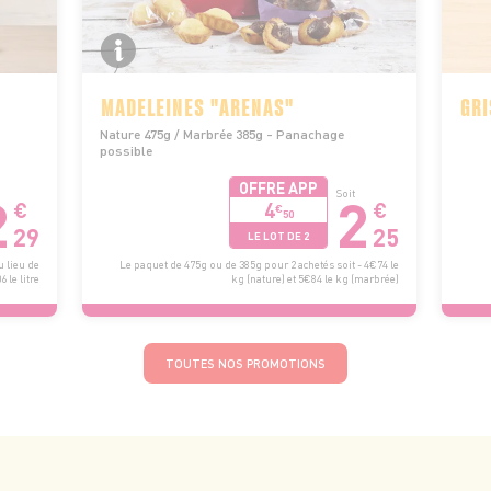
MADELEINES "ARENAS"
GRI
Nature 475g / Marbrée 385g - Panachage
possible
OFFRE APP
2
2
Soit
4
€
€
€
50
29
25
LE LOT DE 2
u lieu de
Le paquet de 475g ou de 385g pour 2 achetés soit - 4€74 le
 le litre
kg (nature) et 5€84 le kg (marbrée)
TOUTES NOS PROMOTIONS