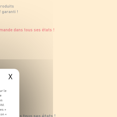
produits
 garanti !
X
ur le
re
us
ité.
ies »
ton «
ande dans tous ses états !