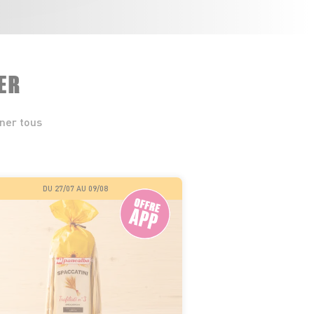
ER
iner tous
DU 27/07 AU 09/08