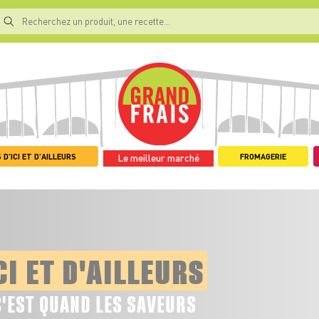
 D'ICI ET D'AILLEURS
FROMAGERIE
Le meilleur marché
CI ET D'AILLEURS
C'EST QUAND LES SAVEURS