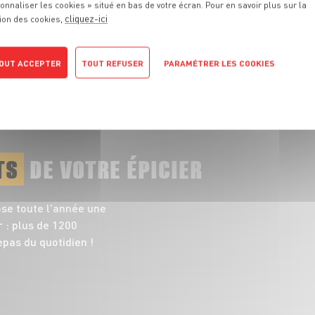
onnaliser les cookies » situé en bas de votre écran. Pour en savoir plus sur la
responsables et pleines de saveurs
cliquez-ici
ion des cookies,
TOUT VOIR
OUT ACCEPTER
TOUT REFUSER
PARAMÉTRER LES COOKIES
POLITIQUE DE CONFIDENTIALITÉ
TS
DE VOTRE ÉPICIER
ose toute l'année une
 : plus de 1200
pas du quotidien !