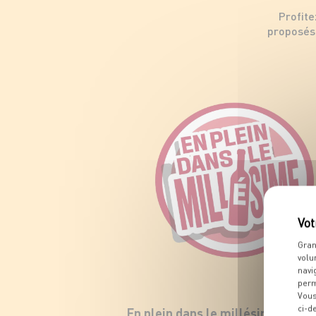
Profite
proposés 
Gran
volu
navi
perm
Vous
ci-d
En plein dans le millésime !