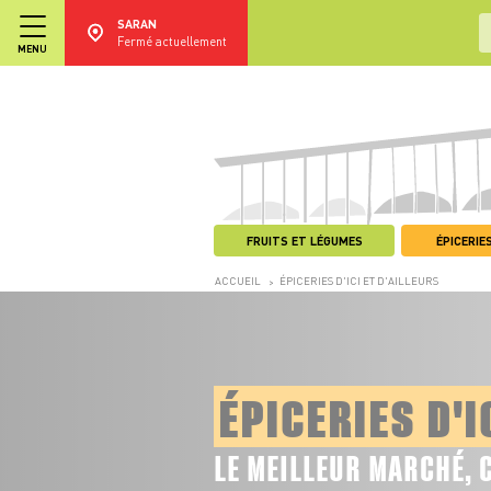
SARAN
Fermé actuellement
MENU
FRUITS ET LÉGUMES
ÉPICERIES
ACCUEIL
ÉPICERIES D'ICI ET D'AILLEURS
>
ÉPICERIES D'I
LE MEILLEUR MARCHÉ, 