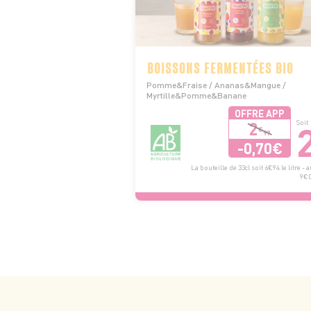
BOISSONS FERMENTÉES BIO
Pomme&Fraise / Ananas&Mangue /
Myrtille&Pomme&Banane
OFFRE APP
2
Soit
€
99
-0,70€
La bouteille de 33cl soit 6€94 le litre - a
9€06