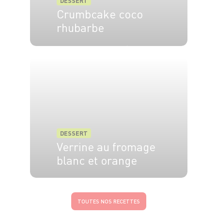
DESSERT
Crumbcake coco
rhubarbe
8 pers.
20 min
45 min
DESSERT
Verrine au fromage
blanc et orange
4 pers.
15 min
TOUTES NOS RECETTES