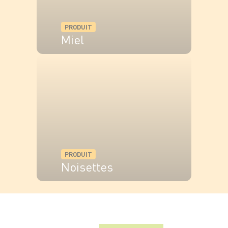
quelques minutes. Laissez refroidir puis
concassez grossièrement.
PRODUIT
Miel
Épluchez les kiwis frais et coupez-les en dés
ou en fines rondelles et mélangez-les avec du
VOIR LE PRODUIT
miel.
Démoulez le cheesecake et répartissez sur le
dessus : les kiwis frais au miel, les kiwis séchés,
les noisettes et pistaches concassées et
terminez par un fin filet de miel sur l'ensemble.
PRODUIT
Noisettes
VOIR LE PRODUIT