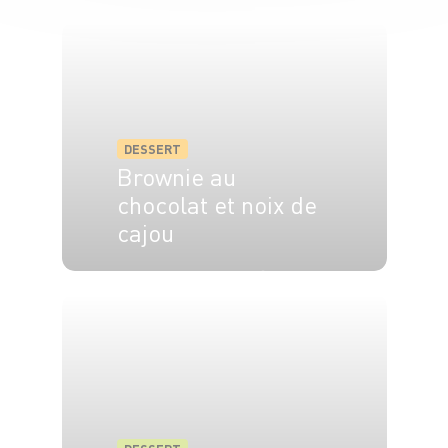
6 pers.
20 min
1h
DESSERT
Brownie au
chocolat et noix de
cajou
4 pers.
15 min
25 min