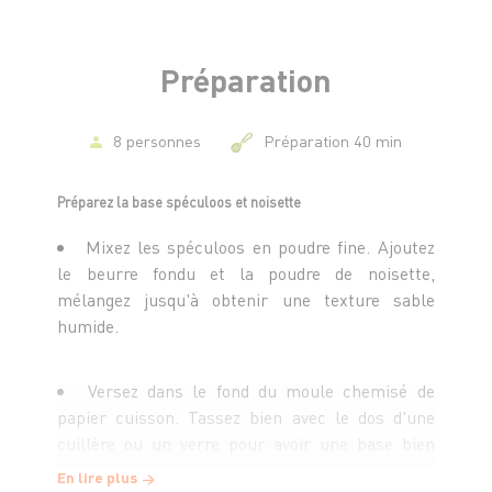
- 1 c. à c. d'extrait de vanille
- le zeste d'un citron vert
- 4 feuilles de gélatine
Préparation
- 20 cl de crème liquide entière
Pour le topping
8 personnes
Préparation 40 min
- 3 kiwis frais
- 5 rondelles de kiwis séchés
Préparez la base spéculoos et noisette
- 2 c. à s. de miel
Mixez les spéculoos en poudre fine. Ajoutez
- 2 c. à s. de pistaches concassées
le beurre fondu et la poudre de noisette,
- 2 c. à s. de noisettes concassées
mélangez jusqu'à obtenir une texture sable
humide.
Versez dans le fond du moule chemisé de
papier cuisson. Tassez bien avec le dos d'une
cuillère ou un verre pour avoir une base bien
compacte.
En lire plus