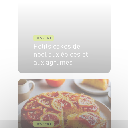
DESSERT
Petits cakes de
noël aux épices et
aux agrumes
20 min
20 min
DESSERT