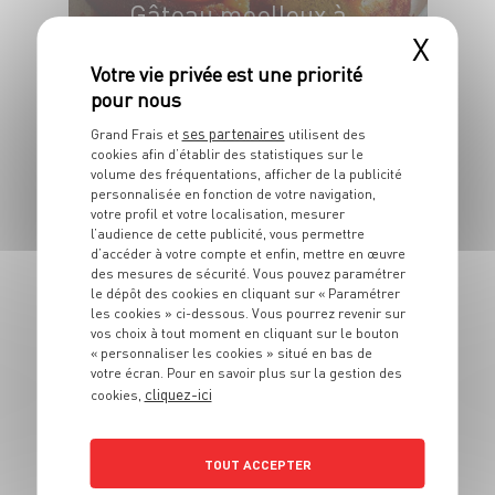
Gâteau moelleux à
l’orange sanguine
X
8 pers.
30 min
40 min
ses partenaires
Grand Frais et
utilisent des
cookies afin d’établir des statistiques sur le
volume des fréquentations, afficher de la publicité
personnalisée en fonction de votre navigation,
votre profil et votre localisation, mesurer
l’audience de cette publicité, vous permettre
d’accéder à votre compte et enfin, mettre en œuvre
des mesures de sécurité. Vous pouvez paramétrer
DESSERT
le dépôt des cookies en cliquant sur « Paramétrer
Cheesecake aux
les cookies » ci-dessous. Vous pourrez revenir sur
vos choix à tout moment en cliquant sur le bouton
fraises
« personnaliser les cookies » situé en bas de
votre écran. Pour en savoir plus sur la gestion des
cliquez-ici
6 pers.
20 min
70 min
cookies,
TOUT ACCEPTER