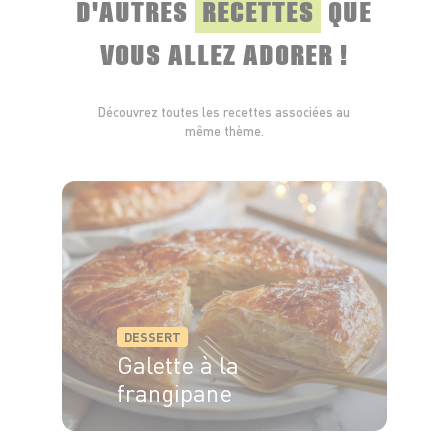
D'AUTRES
RECETTES
QUE
VOUS ALLEZ ADORER !
Découvrez toutes les recettes associées au
même thème.
DESSERT
Galette à la
frangipane
6 pers.
15 min
35 min