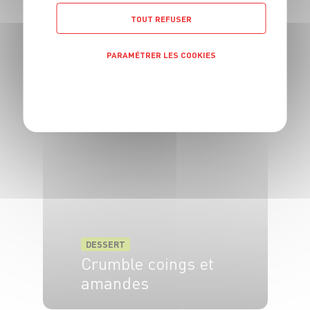
TOUT REFUSER
PARAMÉTRER LES COOKIES
DESSERT
Bouchées de
POLITIQUE DE CONFIDENTIALITÉ
manioc
6 pers.
20 min
35 min
DESSERT
Crumble coings et
amandes