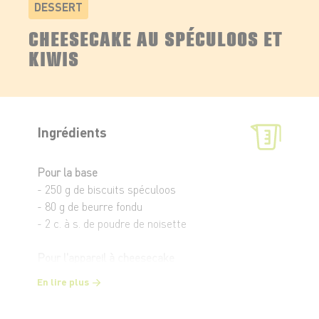
DESSERT
CHEESECAKE AU SPÉCULOOS ET
KIWIS
Ingrédients
Pour la base
- 250 g de biscuits spéculoos
- 80 g de beurre fondu
- 2 c. à s. de poudre de noisette
Pour l'appareil à cheesecake
- 400 g de fromage frais à tartiner
En lire plus
- 250 g de mascarpone
- 80 g de sucre glace