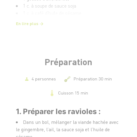
1 c. à soupe de sauce soja
1 c. à café d’huile de sésame
1 paquet de pâte à ravioles (wontons)
En lire plus
Pour la soupe
:
4 pak choï (coupés en quartiers)
1 litre de bouillon de poulet ou légumes
1 poignée de champignons shiitakés (frais ou
Préparation
réhydratés si secs)
2 c. à soupe de sauce soja
1 c. à café d’huile de sésame
4 personnes
Préparation 30 min
1 oignon nouveau (émincé pour la garniture)
Cuisson 15 min
Coriandre fraîche (pour la garniture)
Poivre blanc (facultatif)
1. Préparer les ravioles :
Dans un bol, mélanger la viande hachée avec
le gingembre, l’ail, la sauce soja et l’huile de
sésame.