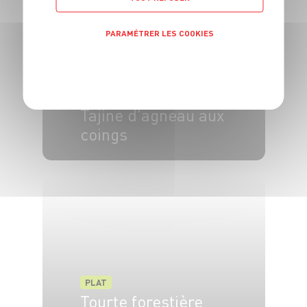
PARAMÉTRER LES COOKIES
POLITIQUE DE CONFIDENTIALITÉ
PLAT
Tajine d'agneau aux
coings
6 pers.
30 min
1h10
PLAT
Tourte forestière