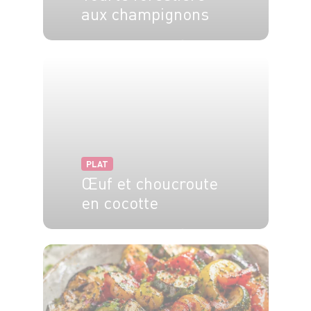
aux champignons
6 pers.
30 min
50 min
PLAT
Œuf et choucroute
en cocotte
4 pers.
30 min
30 min