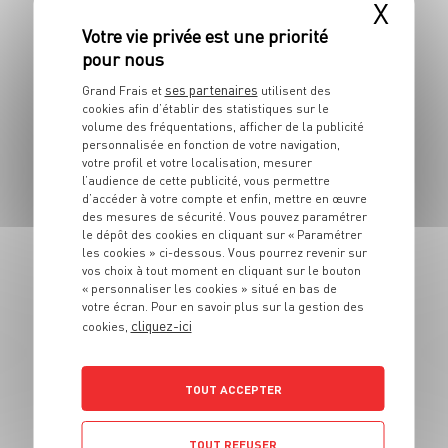
X
Poêlée de saint-
jacques, purée de
pommes de terre,
ses partenaires
Grand Frais et
utilisent des
sarrasin torréfié
cookies afin d’établir des statistiques sur le
volume des fréquentations, afficher de la publicité
personnalisée en fonction de votre navigation,
4 pers.
40 min
30 min
votre profil et votre localisation, mesurer
l’audience de cette publicité, vous permettre
d’accéder à votre compte et enfin, mettre en œuvre
des mesures de sécurité. Vous pouvez paramétrer
le dépôt des cookies en cliquant sur « Paramétrer
les cookies » ci-dessous. Vous pourrez revenir sur
vos choix à tout moment en cliquant sur le bouton
« personnaliser les cookies » situé en bas de
votre écran. Pour en savoir plus sur la gestion des
PLAT
cliquez-ici
cookies,
Merlan rôti au four
sauce pistou
TOUT ACCEPTER
2 pers.
20 min
20 min
TOUT REFUSER