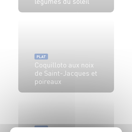
légumes du soleil
4 pers.
30 min
30 min
PLAT
Coquilloto aux noix
de Saint-Jacques et
poireaux
4 pers.
10 min
15 min
PLAT