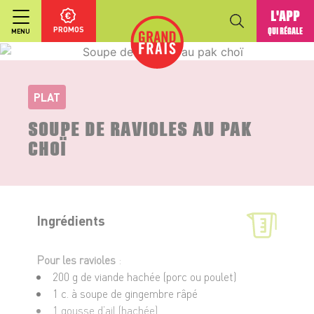
L'APP
PROMOS
QUI RÉGALE
MENU
PLAT
SOUPE DE RAVIOLES AU PAK
CHOÏ
Ingrédients
Pour les ravioles
:
200 g de viande hachée (porc ou poulet)
1 c. à soupe de gingembre râpé
1 gousse d’ail (hachée)