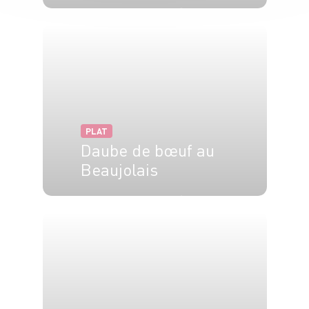
6 pers.
20 min
25 min
PLAT
Daube de bœuf au
Beaujolais
6 pers.
30 min
3h10