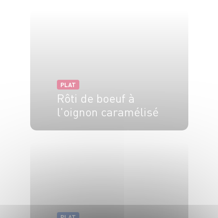
6 pers.
10 min
10 min
PLAT
Rôti de boeuf à
l'oignon caramélisé
4 pers.
15 min
30 min
PLAT