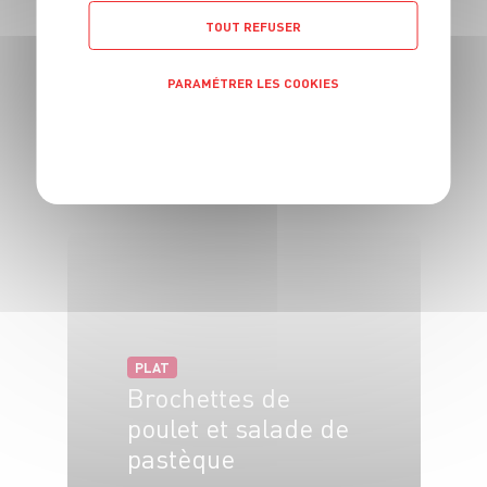
TOUT REFUSER
PARAMÉTRER LES COOKIES
PLAT
Aubergines grillées
POLITIQUE DE CONFIDENTIALITÉ
à l'anis
4 pers.
20 min
25 min
PLAT
Brochettes de
poulet et salade de
pastèque