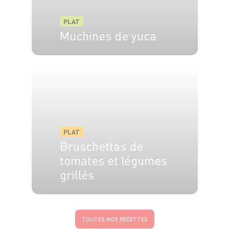
PLAT
Muchines de yuca
4 pers.
10 min
10 min
PLAT
Bruschettas de
tomates et légumes
grillés
4 pers.
10 min
10 min
TOUTES NOS RECETTES