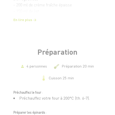
- 200 ml de crème fraîche épaisse
- 150 ml de lait
- 100 g de fromage râpé (emmental, comté ou
En lire plus
gruyère)
- 2 gousses d'ail, finement hachées
- 1 cuillère à soupe de beurre
- 2 cuillères à soupe de chapelure
- 1 pincée de noix de muscade râpée
Préparation
- Sel et poivre, au goût
4 personnes
Préparation 20 min
Cuisson 25 min
Préchauffez le four
:
Préchauffez votre four à 200°C (th. 6-7).
Préparer les épinards
: