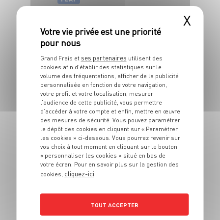
Truite aux raisins
X
Italia
4 pers.
35 min
10 min
ses partenaires
Grand Frais et
utilisent des
cookies afin d’établir des statistiques sur le
volume des fréquentations, afficher de la publicité
personnalisée en fonction de votre navigation,
votre profil et votre localisation, mesurer
l’audience de cette publicité, vous permettre
d’accéder à votre compte et enfin, mettre en œuvre
des mesures de sécurité. Vous pouvez paramétrer
le dépôt des cookies en cliquant sur « Paramétrer
PLAT
les cookies » ci-dessous. Vous pourrez revenir sur
Brochettes de veau
vos choix à tout moment en cliquant sur le bouton
« personnaliser les cookies » situé en bas de
à la courgette
votre écran. Pour en savoir plus sur la gestion des
cliquez-ici
cookies,
4 pers.
20 min
5 min
TOUT ACCEPTER