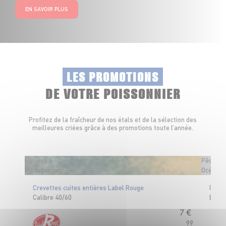
EN SAVOIR PLUS
LES PROMOTIONS
DE VOTRE POISSONNIER
Profitez de la fraîcheur de nos étals et de la sélection des
meilleures criées grâce à des promotions toute l’année.
Élevées à
Pêché e
Madagascar
Océan Pa
Crevettes cuites entières Label Rouge
Pavé 
Calibre 40/60
Barqu
7
€
99