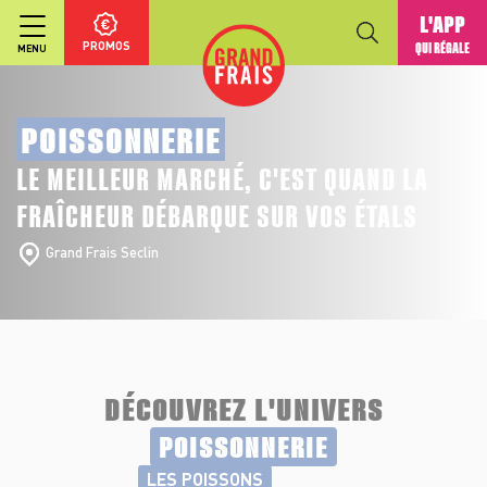
L'APP
PROMOS
QUI RÉGALE
MENU
POISSONNERIE
LE MEILLEUR MARCHÉ, C'EST QUAND LA
FRAÎCHEUR DÉBARQUE SUR VOS ÉTALS
Grand Frais Seclin
DÉCOUVREZ L'UNIVERS
POISSONNERIE
LES POISSONS