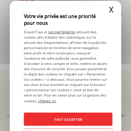
X
la barquette de 300 g - Soit 26€63 le kg
Les 1
ses partenaires
Grand Frais et
utilisent des
cookies afin d’établir des statistiques sur le
volume des fréquentations, afficher de la publicité
personnalisée en fonction de votre navigation,
TOUTES NOS PROMOTIONS
votre profil et votre localisation, mesurer
l’audience de cette publicité, vous permettre
d’accéder à votre compte et enfin, mettre en œuvre
des mesures de sécurité. Vous pouvez paramétrer
le dépôt des cookies en cliquant sur « Paramétrer
les cookies » ci-dessous. Vous pourrez revenir sur
vos choix à tout moment en cliquant sur le bouton
« personnaliser les cookies » situé en bas de
votre écran. Pour en savoir plus sur la gestion des
Téléchargez l’App pour profiter d’offres exclusives !
cliquez-ici
cookies,
Des promos exclusives, des récompenses généreuses, des
recettes gourmandes, des jeux inédits... le tout dans une seule
TOUT ACCEPTER
app !