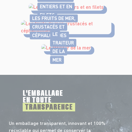
ENTIERS ET EN
FILETS
LES FRUITS DE MER,
CRUSTACÉS ET
LE
CÉPHALOPODES
TRAITEUR
DE LA
MER
L'EMBALLAGE
EN TOUTE
TRANSPARENCE
Un emballage transparent, innovant et 100%
recyclable qui permet de conserver la