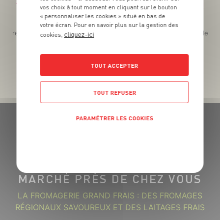
Téléchargez l’App pour profiter d’offres exclusives !
vos choix à tout moment en cliquant sur le bouton
« personnaliser les cookies » situé en bas de
Des promos exclusives, des récompenses généreuses, des
votre écran. Pour en savoir plus sur la gestion des
recettes gourmandes, des jeux inédits... le tout dans une seule
cliquez-ici
cookies,
app !
TOUT ACCEPTER
TOUT REFUSER
PARAMÉTRER LES COOKIES
POLITIQUE DE CONFIDENTIALITÉ
GRAND FRAIS, LE MEILLEUR
MARCHÉ PRÈS DE CHEZ VOUS
LA FROMAGERIE GRAND FRAIS : DES FROMAGES
RÉGIONAUX SAVOUREUX ET DES LAITAGES FRAIS