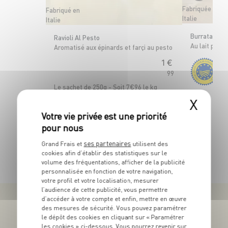
Fabriquée en
Fabriqué en
Italie
Italie
Burrata di A
Ravioli Al Pesto
Au lait past
Aromatisé aux épinards et farçi au pesto
1
€
99
Le 
Le sachet de 250g - Soit 7€96 le kg
X
ses partenaires
Grand Frais et
utilisent des
TOUTES NOS PROMOTIONS
cookies afin d’établir des statistiques sur le
volume des fréquentations, afficher de la publicité
personnalisée en fonction de votre navigation,
votre profil et votre localisation, mesurer
l’audience de cette publicité, vous permettre
d’accéder à votre compte et enfin, mettre en œuvre
des mesures de sécurité. Vous pouvez paramétrer
le dépôt des cookies en cliquant sur « Paramétrer
les cookies » ci-dessous. Vous pourrez revenir sur