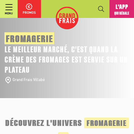
L'APP
PROMOS
QUI RÉGALE
MENU
FROMAGERIE
LE MEILLEUR MARCHÉ, C'EST QUAND LA
CRÈME DES FROMAGES EST SERVIE SUR UN
PLATEAU
Grand Frais Villabé
DÉCOUVREZ L'UNIVERS
FROMAGERIE