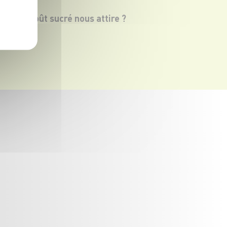
quoi le goût sucré nous attire ?