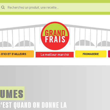
 D'ICI ET D'AILLEURS
FROMAGERIE
Le meilleur marché
GUMES
C'EST QUAND ON DONNE LA