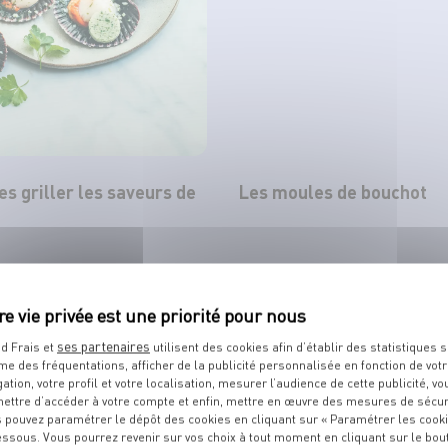
tes griller les saveurs de
Les moules de bouchot
TOUT VOIR
ses partenaires
d Frais et
utilisent des cookies afin d’établir des statistiques s
me des fréquentations, afficher de la publicité personnalisée en fonction de vot
gation, votre profil et votre localisation, mesurer l’audience de cette publicité, vo
ettre d’accéder à votre compte et enfin, mettre en œuvre des mesures de sécur
 pouvez paramétrer le dépôt des cookies en cliquant sur « Paramétrer les cook
TS
DE VOTRE POISSONNIER
essous. Vous pourrez revenir sur vos choix à tout moment en cliquant sur le bou