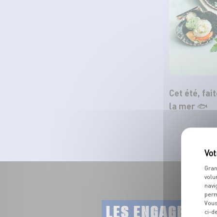
Cet été, fai
la mer 🐟
Gran
volu
navi
perm
Vous
LES ENGAGEMEN
ci-d