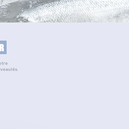
R
otre
uveautés.