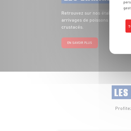
pers
gest
Retrouvez sur nos étals toute la
arrivages de poissons entiers, fi
crustacés.
T
EN SAVOIR PLUS
LES
Profite