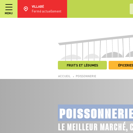
VILLABÉ
Fermé actuellement
MENU
FRUITS ET LÉGUMES
ÉPICERIES
ACCUEIL
POISSONNERIE
>
POISSONNERI
LE MEILLEUR MARCHÉ, 