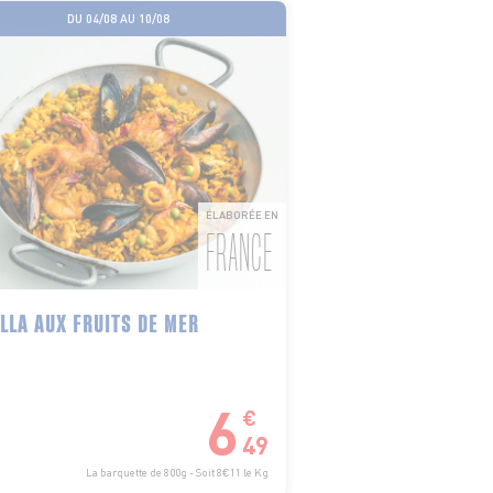
DU 04/08 AU 10/08
ÉLABORÉE EN
FRANCE
LLA AUX FRUITS DE MER
6
€
49
La barquette de 800g - Soit 8€11 le Kg