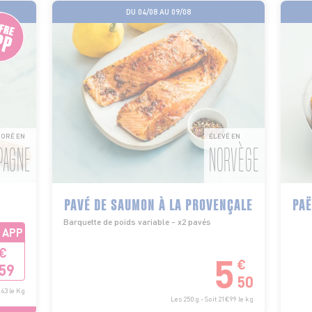
DU 04/08 AU 09/08
ORÉ EN
ÉLEVÉ EN
PAGNE
NORVÈGE
PAVÉ DE SAUMON À LA PROVENÇALE
PAË
Barquette de poids variable - x2 pavés
 APP
€
5
€
59
50
€63 le Kg
Les 250 g - Soit 21€99 le kg