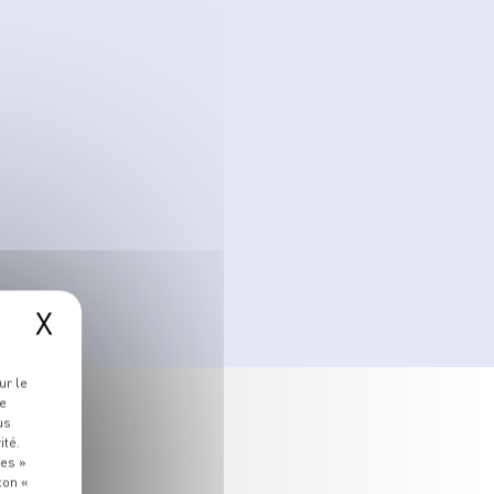
X
ur le
re
us
ité.
ies »
ton «