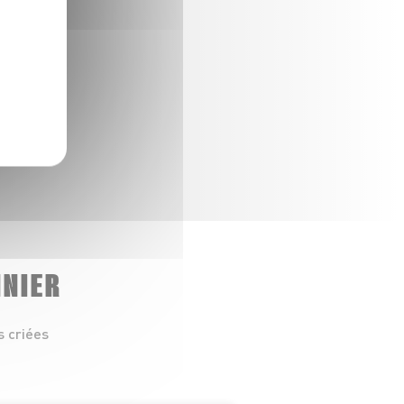
NNIER
s criées