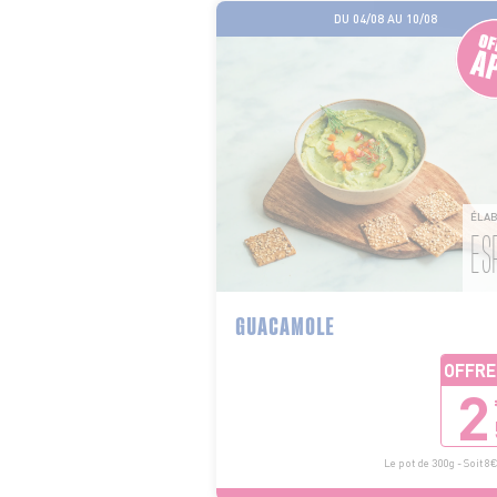
DU 04/08 AU 10/08
ÉLAB
ES
GUACAMOLE
OFFRE
2
Le pot de 300g - Soit 8