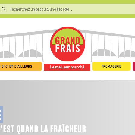
 D'ICI ET D'AILLEURS
FROMAGERIE
Le meilleur marché
E
C'EST QUAND LA FRAÎCHEUR