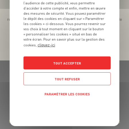
Téléchargez l’App pour profiter d’offres exclusives !
l’audience de cette publicité, vous permettre
d’accéder à votre compte et enfin, mettre en œuvre
des mesures de sécurité. Vous pouvez paramétrer
Des promos exclusives, des récompenses généreuses, des
le dépôt des cookies en cliquant sur « Paramétrer
recettes gourmandes, des jeux inédits... le tout dans une seule
les cookies » ci-dessous. Vous pourrez revenir sur
app !
vos choix à tout moment en cliquant sur le bouton
« personnaliser les cookies » situé en bas de
votre écran. Pour en savoir plus sur la gestion des
cliquez-ici
cookies,
TOUT ACCEPTER
TOUT REFUSER
PARAMÉTRER LES COOKIES
GRAND FRAIS, LE MEILLEUR
MARCHÉ PRÈS DE CHEZ VOUS
POLITIQUE DE CONFIDENTIALITÉ
LA FROMAGERIE GRAND FRAIS : DES FROMAGES
RÉGIONAUX SAVOUREUX ET DES LAITAGES FRAIS