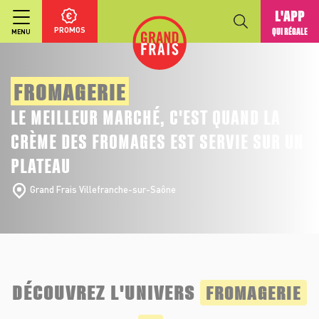
L'APP
PROMOS
QUI RÉGALE
MENU
FROMAGERIE
LE MEILLEUR MARCHÉ, C'EST QUAND LA
CRÈME DES FROMAGES EST SERVIE SUR UN
PLATEAU
Grand Frais Villefranche-sur-Saône
DÉCOUVREZ L'UNIVERS
FROMAGERIE