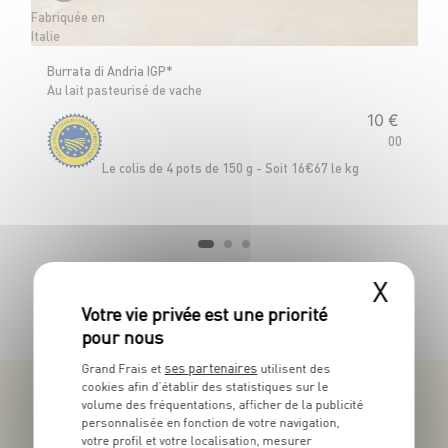
Fabriquée en
Fr
Italie
Ba
Burrata di Andria IGP*
Au lait pasteurisé de vache
10
€
00
Le
Le colis de 4 pots de 150 g - Soit 16€67 le kg
X
TOUTES NOS PROMOTIONS
ses partenaires
Grand Frais et
utilisent des
cookies afin d’établir des statistiques sur le
volume des fréquentations, afficher de la publicité
personnalisée en fonction de votre navigation,
votre profil et votre localisation, mesurer