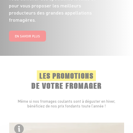
pour vous proposer les meilleurs
producteurs des grandes appellations
fromagères.
EN SAVOIR PLUS
LES PROMOTIONS
DE VOTRE FROMAGER
Même si nos fromages coulants sont à déguster en hiver,
bénéficiez de nos prix fondants toute l’année !
Fabr
Ille-