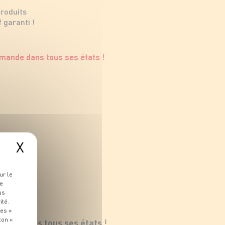
produits
 garanti !
X
ur le
re
us
ité.
ies »
ton «
ande dans tous ses états !