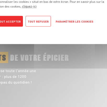
onnaliser les cookies » situé en bas de votre écran. Pour en savoir plus sur la
responsables et pleines de saveurs
cliquez-ici
ion des cookies,
TOUT VOIR
OUT ACCEPTER
TOUT REFUSER
PARAMÉTRER LES COOKIES
POLITIQUE DE CONFIDENTIALITÉ
TS
DE VOTRE ÉPICIER
ose toute l'année une
 : plus de 1200
pas du quotidien !