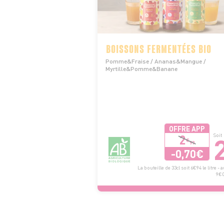
BOISSONS FERMENTÉES BIO
Pomme&Fraise / Ananas&Mangue /
Myrtille&Pomme&Banane
OFFRE APP
2
Soit
€
99
-0,70€
La bouteille de 33cl soit 6€94 le litre - a
9€06