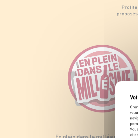
Profite
proposés 
Gran
volu
navi
perm
Vous
ci-d
En plein dans le millésime !