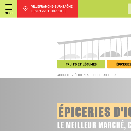
VILLEFRANCHE-SUR-SAÔNE
Ouvert de 08:30 à 20:00
MENU
FRUITS ET LÉGUMES
ÉPICERIES
ACCUEIL
ÉPICERIES D'ICI ET D'AILLEURS
>
ÉPICERIES D'I
LE MEILLEUR MARCHÉ, 