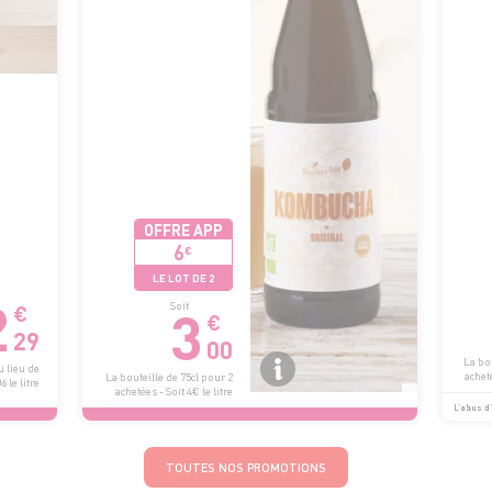
OFFRE APP
6
€
LE LOT DE 2
2
3
Soit
€
€
29
00
La bou
u lieu de
acheté
La bouteille de 75cl pour 2
 le litre
achetées - Soit 4€ le litre
L’abus d’
TOUTES NOS PROMOTIONS