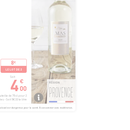
8
€
LE LOT DE 2
4
Soit
€
RÉGION
00
PROVENCE
teille de 75 cl pour 2
es - Soit 5€33 le litre
alcool est dangereux pour la santé. À consommer avec modération.