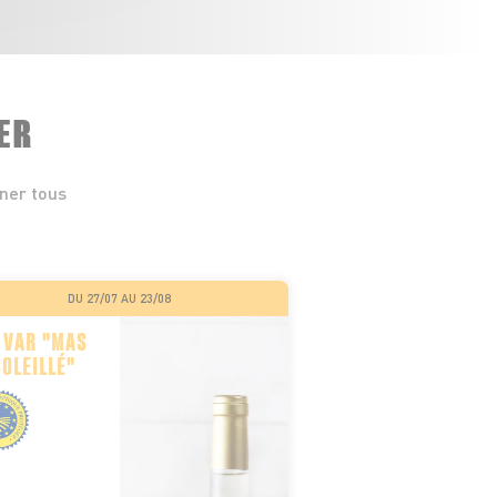
ER
iner tous
DU 27/07 AU 23/08
 VAR "MAS
OLEILLÉ"