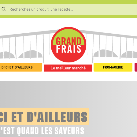
 D'ICI ET D'AILLEURS
FROMAGERIE
Le meilleur marché
CI ET D'AILLEURS
C'EST QUAND LES SAVEURS