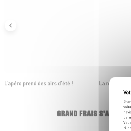
L’apéro prend des airs d’été !
La mozza dans
Gran
volu
GRAND FRAIS S'AGRAND
navi
perm
Vous
ci-d