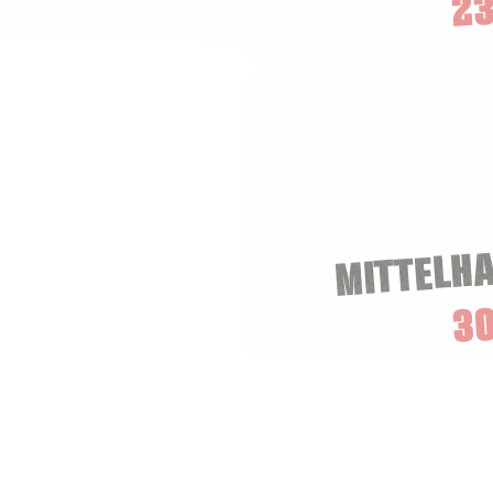
23
MITTELH
3