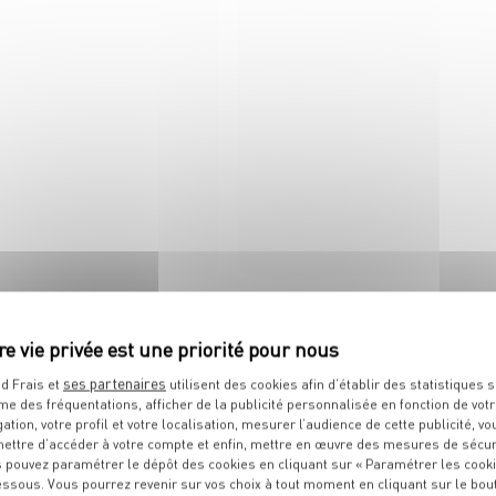
 tous ses états !
Le festival des côtes est au
boucherie !
ses partenaires
d Frais et
utilisent des cookies afin d’établir des statistiques s
me des fréquentations, afficher de la publicité personnalisée en fonction de vot
IT
gation, votre profil et votre localisation, mesurer l’audience de cette publicité, vo
ettre d’accéder à votre compte et enfin, mettre en œuvre des mesures de sécur
 pouvez paramétrer le dépôt des cookies en cliquant sur « Paramétrer les cook
essous. Vous pourrez revenir sur vos choix à tout moment en cliquant sur le bou