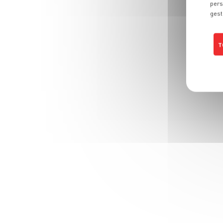
pers
gest
T