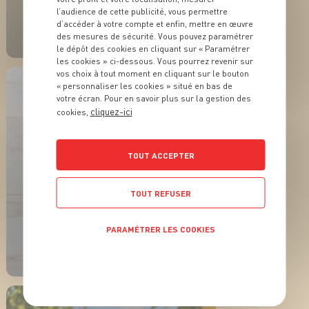
ACTUALITÉ
l’audience de cette publicité, vous permettre
En plein dans le
d’accéder à votre compte et enfin, mettre en œuvre
millésime !
des mesures de sécurité. Vous pouvez paramétrer
le dépôt des cookies en cliquant sur « Paramétrer
les cookies » ci-dessous. Vous pourrez revenir sur
EN SAVOIR PLUS
vos choix à tout moment en cliquant sur le bouton
« personnaliser les cookies » situé en bas de
votre écran. Pour en savoir plus sur la gestion des
cliquez-ici
cookies,
TOUT ACCEPTER
TOUT REFUSER
ACTUALITÉ
Trois rillettes de la
PARAMÉTRER LES COOKIES
mer pour des apéritifs
tout en fraîcheur
POLITIQUE DE CONFIDENTIALITÉ
EN SAVOIR PLUS