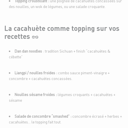
Topping croustillant :
une poignée de cacahuètes concassées sur
des nouilles, un wok de légumes, ou une salade croquante.
La cacahuète comme topping sur vos
recettes 🥜
Dan dan noodles
: tradition Sichuan + finish “cacahuètes &
cébette”
Liangpi / nouilles froides :
combo sauce piment-vinaigre +
concombre + cacahuètes concassées.
Nouilles sésame froides :
légumes croquants + cacahuètes +
sésame
Salade de concombre “smashed” :
concombre écrasé + herbes +
cacahuètes… le topping fait tout.