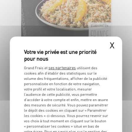
ÉLABORÉ EN
FRANCE
X
TABOULÉ AUX AGRUMES
Semoule de blé dur et fruits
Dans la limite des stocks disponibles
ses partenaires
Grand Frais et
utilisent des
1
€
cookies afin d’établir des statistiques sur le
volume des fréquentations, afficher de la publicité
59
personnalisée en fonction de votre navigation,
votre profil et votre localisation, mesurer
Les 100g - Soit 15€90 le kg
l’audience de cette publicité, vous permettre
d’accéder à votre compte et enfin, mettre en œuvre
des mesures de sécurité. Vous pouvez paramétrer
DU 04/08 AU 10/08
le dépôt des cookies en cliquant sur « Paramétrer
les cookies » ci-dessous. Vous pourrez revenir sur
vos choix à tout moment en cliquant sur le bouton
« personnaliser les cookies » situé en bas de
votre écran. Pour en savoir plus sur la gestion des