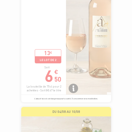
13
€
LE LOT DE 2
6
Soit
€
50
La bouteille de 75 cl pour 2
achetées - Soit 8€67 le litre
L’abus d’alcool est dangereux pour la santé. À consommer avec modération.
DU 04/08 AU 10/08