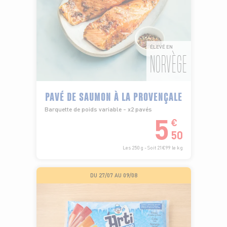
ÉLEVÉ EN
NORVÈGE
PAVÉ DE SAUMON À LA PROVENÇALE
Barquette de poids variable - x2 pavés
5
€
50
Les 250 g - Soit 21€99 le kg
DU 27/07 AU 09/08