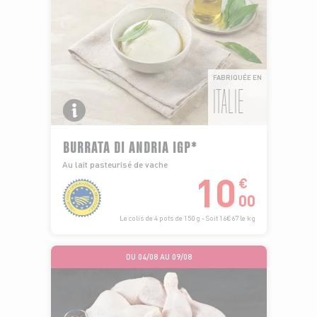
FABRIQUÉE EN
ITALIE
BURRATA DI ANDRIA IGP*
Au lait pasteurisé de vache
10
€
00
Le colis de 4 pots de 150 g - Soit 16€67 le kg
DU 04/08 AU 09/08