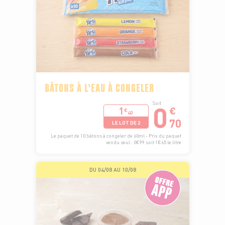
BÂTONS À L'EAU À CONGELER
0
Soit
1
€
€
40
70
LE LOT DE 2
Le paquet de 10 bâtons à congeler de 60ml - Prix du paquet
vendu seul : 0€99 soit 1€65 le litre
DU 04/08 AU 10/08