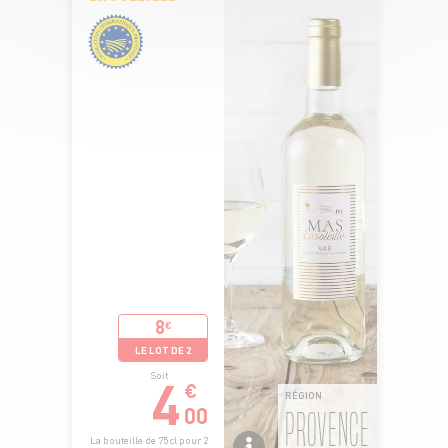
8
€
LE LOT DE 2
4
Soit
€
RÉGION
00
PROVENCE
La bouteille de 75 cl pour 2