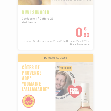
KIWI SUNGOLD
Catégorie 1 / Calibre 25
kiwi Jaune
0
€
80
La pièce - Si acheté en lot de 2 - soit 1€60 le lot de 2 ou 0€90 la
pièce achetée seule
DU 03/08 AU 30/08
CÔTES DE
VIN DU MOIS
PROVENCE
AOP*
"DOMAINE
L'ALLAMANDE"