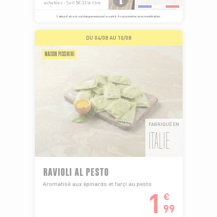
achetées - Soit 5€33 le litre
L’abus d’alcool est dangereux pour la santé. À consommer avec modération.
DU 04/08 AU 10/08
MAISON PICCININI
FABRIQUÉ EN
ITALIE
RAVIOLI AL PESTO
Aromatisé aux épinards et farçi au pesto
1
€
99