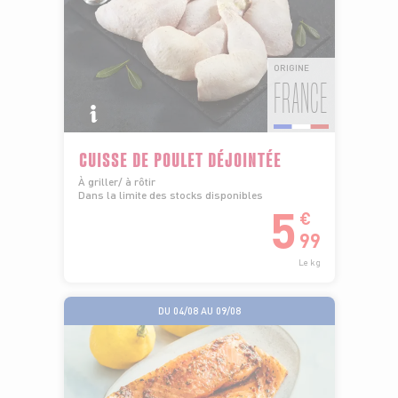
ORIGINE
FRANCE
CUISSE DE POULET DÉJOINTÉE
À griller/ à rôtir
Dans la limite des stocks disponibles
5
€
99
Le kg
DU 04/08 AU 09/08