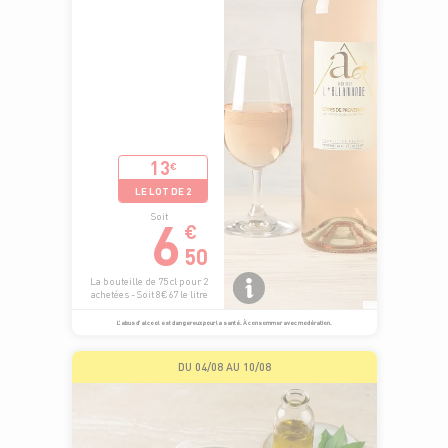
13
€
LE LOT DE 2
6
Soit
€
50
La bouteille de 75 cl pour 2
achetées - Soit 8€67 le litre
L’abus d’alcool est dangereux pour la santé. À consommer avec modération.
DU 04/08 AU 10/08