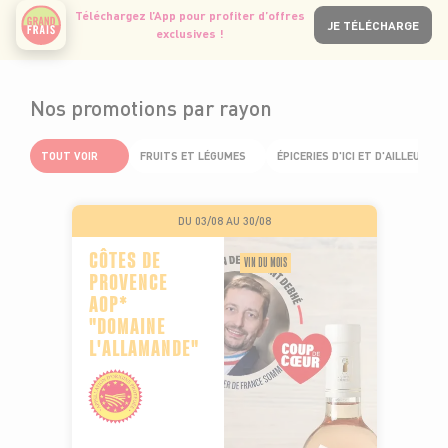
Téléchargez l’App pour profiter d’offres
JE TÉLÉCHARGE
exclusives !
Nos promotions par rayon
TOUT VOIR
FRUITS ET LÉGUMES
ÉPICERIES D'ICI ET D'AILLEURS
DU 03/08 AU 30/08
CÔTES DE
VIN DU MOIS
PROVENCE
AOP*
"DOMAINE
L'ALLAMANDE"