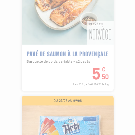
ÉLEVÉ EN
NORVÈGE
PAVÉ DE SAUMON À LA PROVENÇALE
Barquette de poids variable - x2 pavés
5
€
50
Les 250 g - Soit 21€99 le kg
DU 27/07 AU 09/08