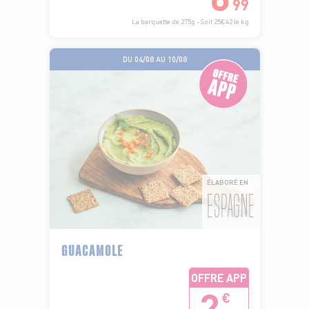
99
La barquette de 275g - Soit 25€42 le kg
DU 04/08 AU 10/08
ÉLABORÉ EN
ESPAGNE
GUACAMOLE
OFFRE APP
2
€