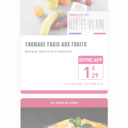
FABRIQUÉS EN
ILLE-ET-VILAINE
FROMAGE FRAIS AUX FRUITS
Banane, Abricot et Framboise
OFFRE APP
1
€
29
Le lot de 6x60g - Soit 3€58 le kg
DU 04/08 AU 09/08