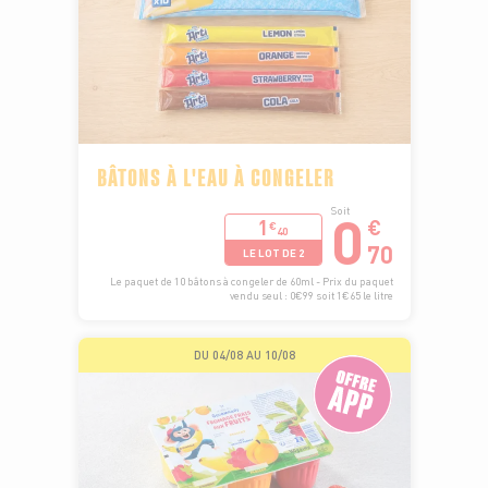
BÂTONS À L'EAU À CONGELER
0
Soit
1
€
€
40
70
LE LOT DE 2
Le paquet de 10 bâtons à congeler de 60ml - Prix du paquet
vendu seul : 0€99 soit 1€65 le litre
DU 04/08 AU 10/08