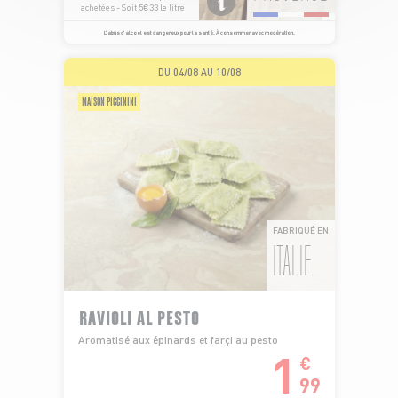
achetées - Soit 5€33 le litre
L’abus d’alcool est dangereux pour la santé. À consommer avec modération.
DU 04/08 AU 10/08
MAISON PICCININI
FABRIQUÉ EN
ITALIE
RAVIOLI AL PESTO
Aromatisé aux épinards et farçi au pesto
1
€
99