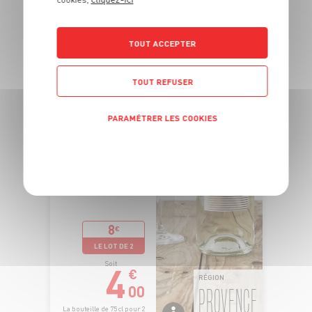
TOUT ACCEPTER
TOUT REFUSER
PARAMÉTRER LES COOKIES
POLITIQUE DE CONFIDENTIALITÉ
8
€
LE LOT DE 2
4
Soit
€
RÉGION
00
PROVENCE
La bouteille de 75 cl pour 2