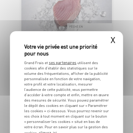
PÊCHÉ EN
OCÉAN PACIFIQUE
X
PAVÉ DE THON ALBACORE SASHIMI
ses partenaires
Grand Frais et
utilisent des
Barquette de poids variable
cookies afin d’établir des statistiques sur le
OFFRE APP
volume des fréquentations, afficher de la publicité
5
6
€
€
personnalisée en fonction de votre navigation,
48
-22,2%
votre profil et votre localisation, mesurer
04
l’audience de cette publicité, vous permettre
Les 180g - Soit 27€99 le kg au lieu de 35€99 le kg
d’accéder à votre compte et enfin, mettre en œuvre
des mesures de sécurité. Vous pouvez paramétrer
le dépôt des cookies en cliquant sur « Paramétrer
les cookies » ci-dessous. Vous pourrez revenir sur
DU 27/07 AU 23/08
vos choix à tout moment en cliquant sur le bouton
« personnaliser les cookies » situé en bas de
IGP VAR "MAS
votre écran. Pour en savoir plus sur la gestion des
ENSOLEILLÉ"
cliquez-ici
cookies,