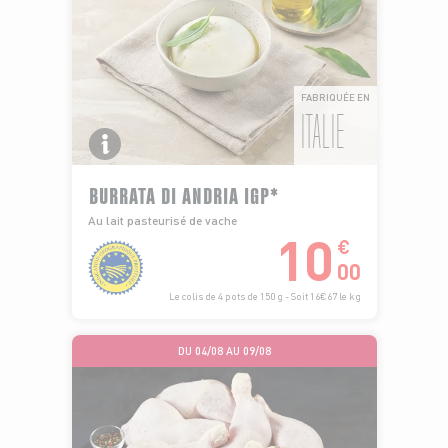
FABRIQUÉE EN
ITALIE
BURRATA DI ANDRIA IGP*
Au lait pasteurisé de vache
10
€
00
Le colis de 4 pots de 150 g - Soit 16€67 le kg
DU 04/08 AU 09/08