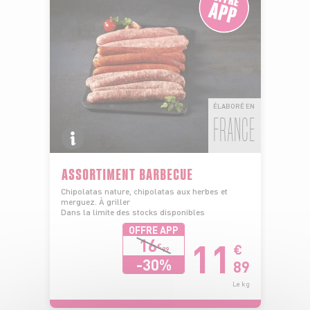
ÉLABORÉ EN
FRANCE
ASSORTIMENT BARBECUE
Chipolatas nature, chipolatas aux herbes et
merguez. À griller
Dans la limite des stocks disponibles
OFFRE APP
11
16
€
€
99
-30%
89
Le kg