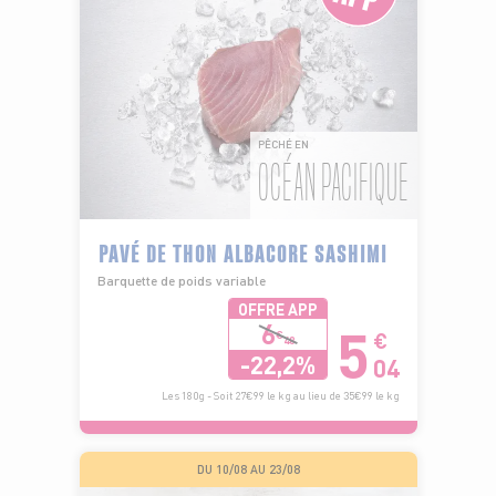
PÊCHÉ EN
OCÉAN PACIFIQUE
PAVÉ DE THON ALBACORE SASHIMI
Barquette de poids variable
OFFRE APP
5
6
€
€
48
-22,2%
04
Les 180g - Soit 27€99 le kg au lieu de 35€99 le kg
DU 10/08 AU 23/08