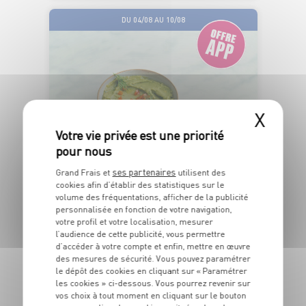
DU 04/08 AU 10/08
X
ÉLABORÉ EN
ESPAGNE
ses partenaires
Grand Frais et
utilisent des
cookies afin d’établir des statistiques sur le
volume des fréquentations, afficher de la publicité
GUACAMOLE
personnalisée en fonction de votre navigation,
votre profil et votre localisation, mesurer
l’audience de cette publicité, vous permettre
OFFRE APP
2
d’accéder à votre compte et enfin, mettre en œuvre
€
des mesures de sécurité. Vous pouvez paramétrer
59
le dépôt des cookies en cliquant sur « Paramétrer
les cookies » ci-dessous. Vous pourrez revenir sur
Le pot de 300g - Soit 8€63 le Kg
vos choix à tout moment en cliquant sur le bouton