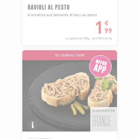
RAVIOLI AL PESTO
Aromatisé aux épinards et farçi au pesto
1
€
99
Le sachet de 250g - Soit 7€96 le kg
DU 10/08 AU 16/08
ÉLABORÉES EN
FRANCE