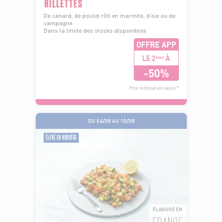
RILLETTES
De canard, de poulet rôti en marmite, d'oie ou de
campagne
Dans la limite des stocks disponibles
OFFRE APP
LE 2
À
ÈME
-50%
Prix indiqué en rayon*
DU 04/08 AU 10/08
ÉLEVÉ EN NORVÈGE
ÉLABORÉ EN