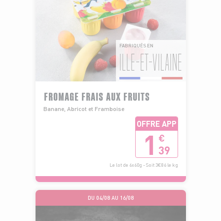
FABRIQUÉS EN
ILLE-ET-VILAINE
FROMAGE FRAIS AUX FRUITS
Banane, Abricot et Framboise
OFFRE APP
1
€
39
Le lot de 6x60g - Soit 3€86 le kg
DU 04/08 AU 16/08