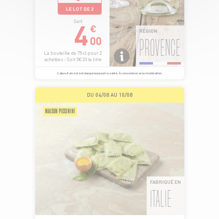
LE LOT DE 2
4
Soit
€
RÉGION
00
PROVENCE
La bouteille de 75 cl pour 2
achetées - Soit 5€33 le litre
L’abus d’alcool est dangereux pour la santé. À consommer avec modération.
DU 04/08 AU 10/08
MAISON PICCININI
FABRIQUÉ EN
ITALIE