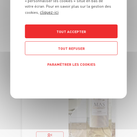
« personnaliser les cookies » situé en bas de
votre écran. Pour en savoir plus sur la gestion des
cliquez-ici
cookies,
DU 27/07 AU 23/08
IGP VAR "MAS
ENSOLEILLÉ"
TOUT ACCEPTER
TOUT REFUSER
PARAMÉTRER LES COOKIES
POLITIQUE DE CONFIDENTIALITÉ
8
€