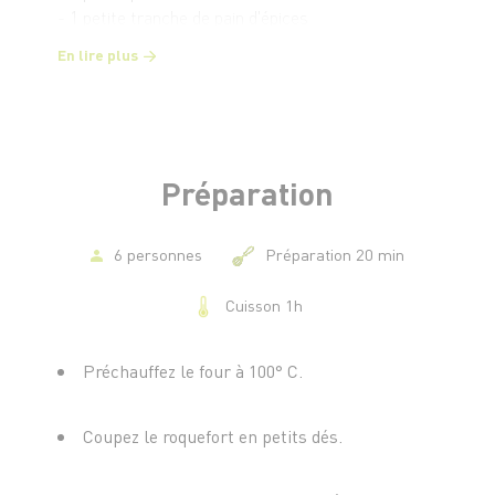
- 1 petite tranche de pain d'épices
- 10 g de cassonade
En lire plus
Préparation
6 personnes
Préparation 20 min
Cuisson 1h
Préchauffez le four à 100° C.
Coupez le roquefort en petits dés.