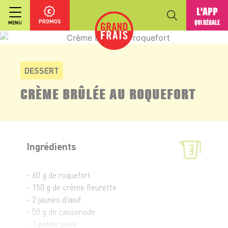
L'APP
PROMOS
QUI RÉGALE
MENU
DESSERT
CRÈME BRÛLÉE AU ROQUEFORT
Ingrédients
- 60 g de roquefort
- 150 g de crème fleurette
- 2 jaunes d'œuf
- 50 g de cassonade
- 1 petite poire