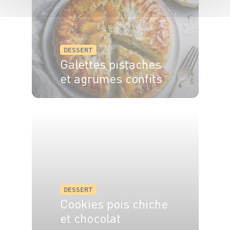
DESSERT
Galettes pistaches
et agrumes confits
6 pers.
55 min
35 min
DESSERT
Cookies pois chiche
et chocolat