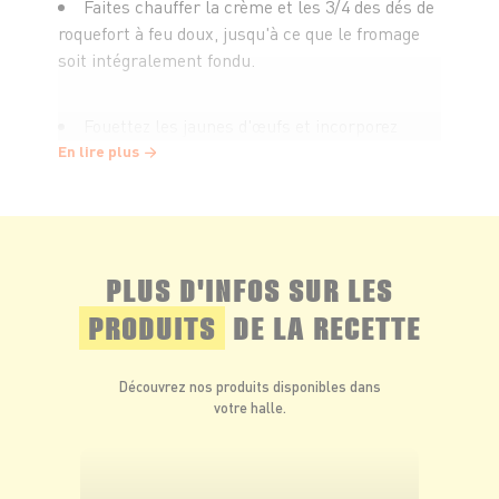
Faites chauffer la crème et les 3/4 des dés de
roquefort à feu doux, jusqu'à ce que le fromage
soit intégralement fondu.
Fouettez les jaunes d'œufs et incorporez
progressivement la crème au roquefort.
En lire plus
Épluchez la poire et coupez-la en fine
brunoise.
PLUS D'INFOS SUR LES
Répartissez les dés de poire et de roquefort
PRODUITS
DE LA RECETTE
restant dans les verrines et couvrez le tout avec
la crème au roquefort. Faites cuire au bain marie
Découvrez nos produits disponibles dans
pendant 1h environ. Placez au frais au moins 1h.
votre halle.
Coupez le pain d'épices en fines lamelles et
faites-le dorer quelques minutes dans une poêle