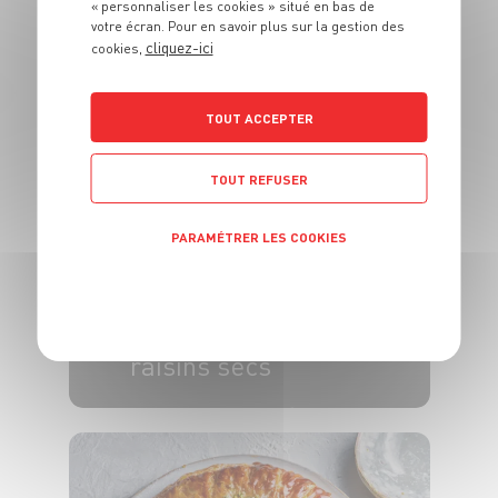
« personnaliser les cookies » situé en bas de
votre écran. Pour en savoir plus sur la gestion des
DESSERT
cliquez-ici
cookies,
Bottereaux
6 pers.
20 min
30 min
TOUT ACCEPTER
TOUT REFUSER
PARAMÉTRER LES COOKIES
DESSERT
POLITIQUE DE CONFIDENTIALITÉ
Crumble de prunes
et pommes aux
raisins secs
4 pers.
15 min
35 min