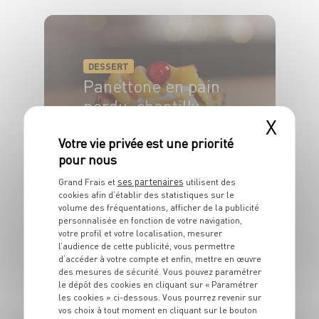
8 pers.
45 min
15 min
DESSERT
Panettone en pain
perdu, chantilly,
X
suprême de
clémentine et fruits
confits
ses partenaires
Grand Frais et
utilisent des
cookies afin d’établir des statistiques sur le
4 pers.
25 min
45 min
volume des fréquentations, afficher de la publicité
personnalisée en fonction de votre navigation,
votre profil et votre localisation, mesurer
l’audience de cette publicité, vous permettre
d’accéder à votre compte et enfin, mettre en œuvre
des mesures de sécurité. Vous pouvez paramétrer
le dépôt des cookies en cliquant sur « Paramétrer
les cookies » ci-dessous. Vous pourrez revenir sur
vos choix à tout moment en cliquant sur le bouton