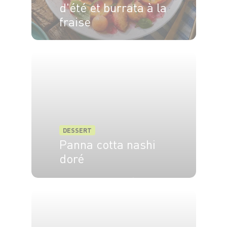
d'été et burrata à la
fraise
4 pers.
20 min
DESSERT
Panna cotta nashi
doré
6 pers.
15 min
10 min