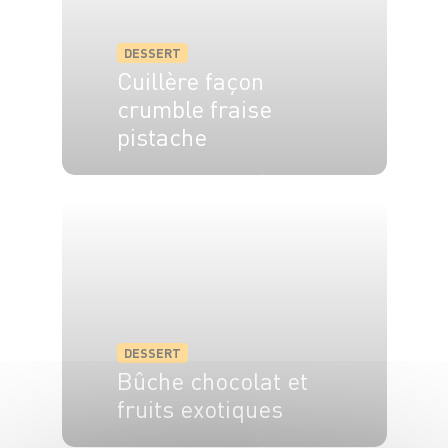
DESSERT
Cuillère façon
crumble fraise
pistache
4 pers.
15 min
10 min
DESSERT
Bûche chocolat et
fruits exotiques