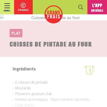
L'APP
PROMOS
QUI RÉGALE
MENU
PLAT
CUISSES DE PINTADE AU FOUR
Ingrédients
- 4 cuisses de pintade
- Moutarde
- Plusieurs gousses d'ail
- Herbes aromatiques : thym, romarin, sarriette...
- Huile d’olive