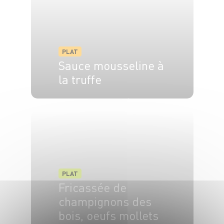
PLAT
Sauce mousseline à
la truffe
6 pers.
5 min
10 min
PLAT
Fricassée de
champignons des
bois, oeufs mollets