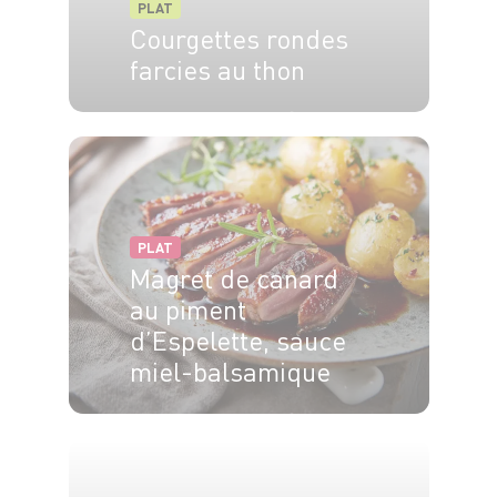
PLAT
Courgettes rondes
farcies au thon
4 pers.
20 min
1h
PLAT
Magret de canard
au piment
d’Espelette, sauce
miel-balsamique
2 pers.
10 min
25 min