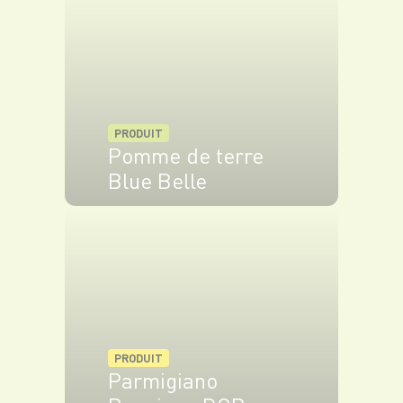
Enfournez et laissez cuire pendant 45 min
environ. Dressez vos assiettes, démoulez et
décorez d’un brin d’herbe fraîche.
PRODUIT
Pomme de terre
Blue Belle
VOIR LE PRODUIT
PRODUIT
Parmigiano