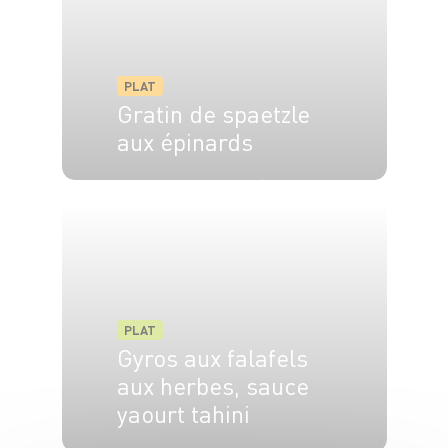
PLAT
Gratin de spaetzle
aux épinards
4 pers.
20 min
25 min
PLAT
Gyros aux falafels
aux herbes, sauce
yaourt tahini