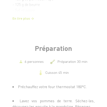
- 125 g de beurre
- Sel et poivre
En lire plus
Préparation
6 personnes
Préparation 30 min
Cuisson 45 min
Préchauffez votre four thermostat 180°C.
Lavez vos pommes de terre. Séchez-les,
découpez-les ensuite à la mandoline. Réservez.