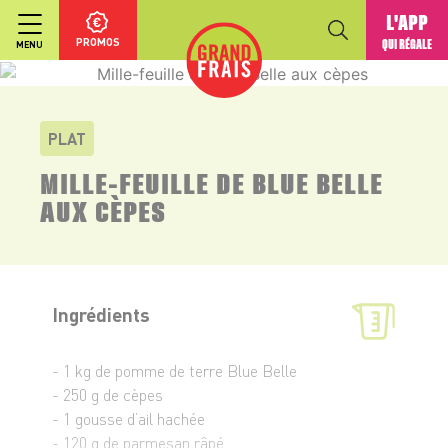
L'APP
PROMOS
QUI RÉGALE
MENU
PLAT
MILLE-FEUILLE DE BLUE BELLE
AUX CÈPES
Ingrédients
- 1 kg de pomme de terre Blue Belle
- 250 g de cèpes
- 1 gousse d’ail hachée
- 120 g de parmesan râpé