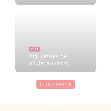
4 pers.
15 min
5 min
PLAT
Aiguillettes de
poulet au curry
4 pers.
25 min
20 min
TOUTES NOS RECETTES