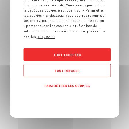
PLAT
des mesures de sécurité. Vous pouvez paramétrer
Ceviche de maigre à
le dépôt des cookies en cliquant sur « Paramétrer
les cookies » ci-dessous. Vous pourrez revenir sur
l’orange
vos choix à tout moment en cliquant sur le bouton
« personnaliser les cookies » situé en bas de
votre écran. Pour en savoir plus sur la gestion des
4 pers.
15 min
cliquez-ici
cookies,
TOUT ACCEPTER
PLAT
Haricots mungo
TOUT REFUSER
verts aux girofles et
PARAMÉTRER LES COOKIES
concentré de
tomate
POLITIQUE DE CONFIDENTIALITÉ
4 pers.
10 min
1h