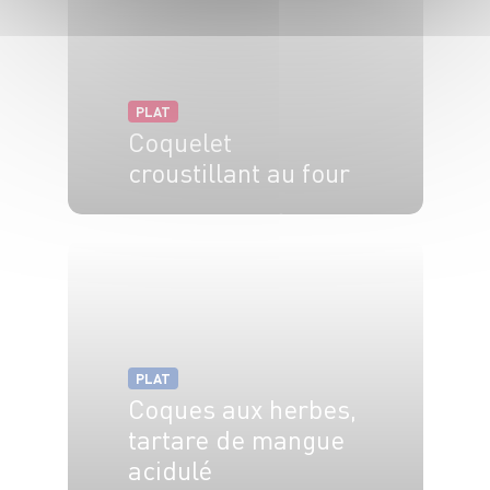
PLAT
Coquelet
croustillant au four
4 pers.
5 min
45 min
PLAT
Coques aux herbes,
tartare de mangue
acidulé