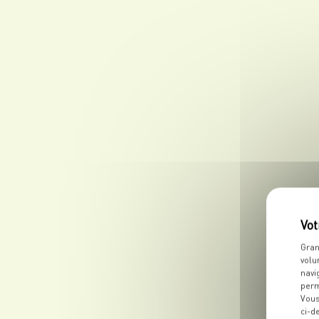
Gran
volu
navi
perm
Vous
ci-d