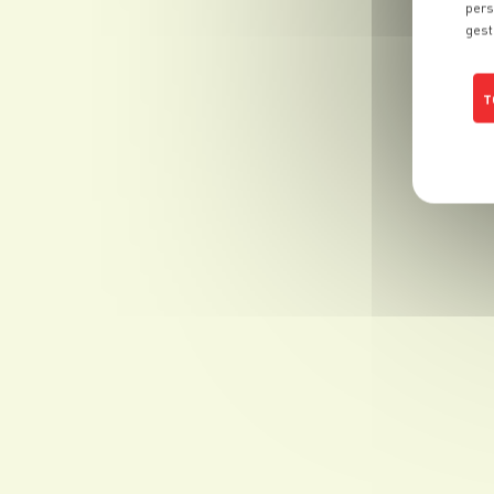
pers
gest
T