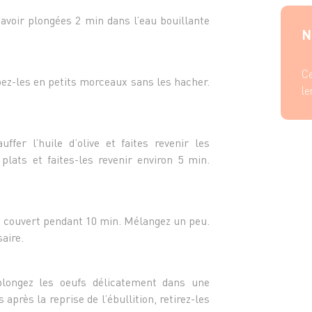
avoir plongées 2 min dans l’eau bouillante
N
Ce
pez-les en petits morceaux sans les hacher.
le
ffer l’huile d’olive et faites revenir les
plats et faites-les revenir environ 5 min.
e à couvert pendant 10 min. Mélangez un peu.
aire.
plongez les oeufs délicatement dans une
après la reprise de l’ébullition, retirez-les