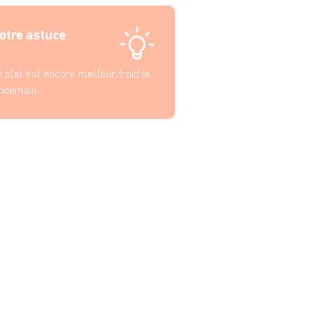
otre astuce
 plat est encore meilleur froid le
ndemain.