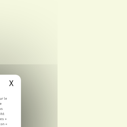
X
ur le
re
us
ité.
ies »
ton «