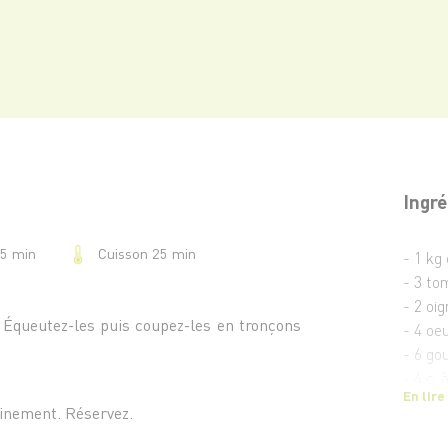
Ingré
Cuisson 25 min
25 min
- 1 kg
- 3 to
- 2 oi
 Équeutez-les puis coupez-les en tronçons
- 4 oe
- 6 gou
- 4 c. 
En lire
- Sel e
finement. Réservez.