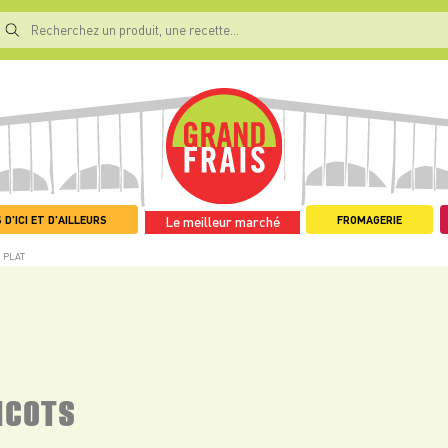
 D'ICI ET D'AILLEURS
FROMAGERIE
Le meilleur marché
 PLAT
ICOTS