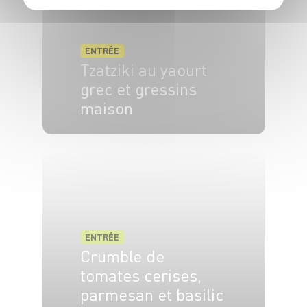
ENTRÉE
Tzatziki au yaourt
grec et gressins
maison
4 pers.
10 min
15 min
ENTRÉE
Crumble de
tomates cerises,
parmesan et basilic