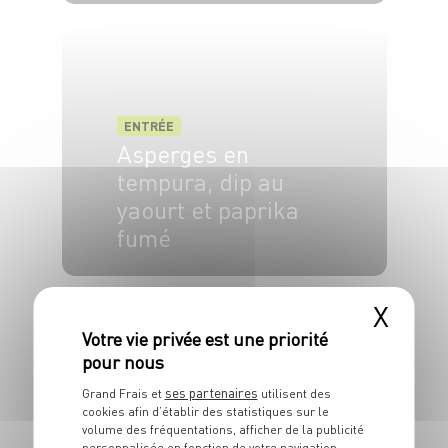
6 pers.
30 min
30 min
ENTRÉE
Asperges en
tempura, dip au
yaourt et paprika
fumé
2 pers.
15 min
5 min
X
ses partenaires
Grand Frais et
utilisent des
cookies afin d’établir des statistiques sur le
volume des fréquentations, afficher de la publicité
personnalisée en fonction de votre navigation,