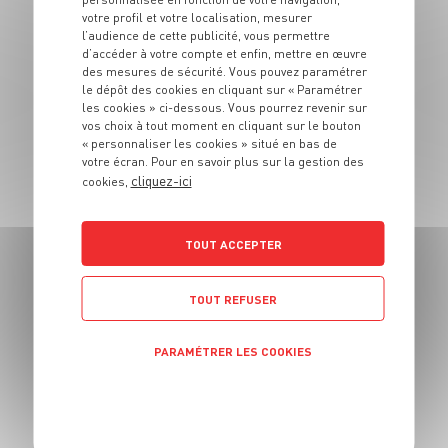
ENTRÉE
votre profil et votre localisation, mesurer
Cappuccino aux
l’audience de cette publicité, vous permettre
d’accéder à votre compte et enfin, mettre en œuvre
morilles
des mesures de sécurité. Vous pouvez paramétrer
le dépôt des cookies en cliquant sur « Paramétrer
6 pers.
30 min
20 min
les cookies » ci-dessous. Vous pourrez revenir sur
vos choix à tout moment en cliquant sur le bouton
« personnaliser les cookies » situé en bas de
votre écran. Pour en savoir plus sur la gestion des
cliquez-ici
cookies,
TOUT ACCEPTER
ENTRÉE
Scones au cheddar
TOUT REFUSER
Irlandais
PARAMÉTRER LES COOKIES
4 pers.
15 min
20 min
POLITIQUE DE CONFIDENTIALITÉ