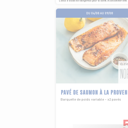
L’abus d’alcool est dangereux pour la santé. À consommer avec
DU 04/08 AU 09/08
ÉLEV
NO
PAVÉ DE SAUMON À LA PROVE
Barquette de poids variable - x2 pavés