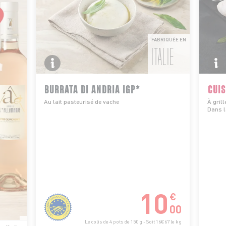
FABRIQUÉE EN
ITALIE
BURRATA DI ANDRIA IGP*
CUIS
Au lait pasteurisé de vache
À grill
Dans l
10
€
00
Le colis de 4 pots de 150 g - Soit 16€67 le kg