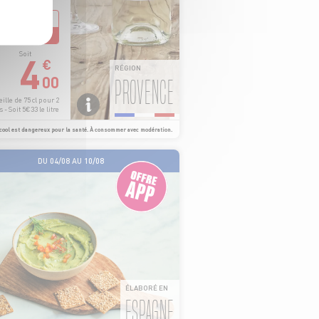
8
€
LE LOT DE 2
4
Soit
€
RÉGION
00
PROVENCE
ille de 75 cl pour 2
 - Soit 5€33 le litre
cool est dangereux pour la santé. À consommer avec modération.
DU 04/08 AU 10/08
ÉLABORÉ EN
ESPAGNE