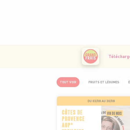
Télécharge
TOUT VOIR
FRUITS ET LÉGUMES
É
DU 03/08 AU 30/08
CÔTES DE
VIN DU MOIS
PROVENCE
AOP*