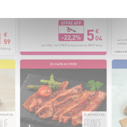
POLITIQUE DE CONFIDENTIALITÉ
OFFRE APP
5
6
€
€
1
48
€
-22,2%
04
59
La boute
achetées
Les 180g - Soit 27€99 le kg au lieu de 35€99 le kg
€90 le kg
L’abus d’al
DU 04/08 AU 09/08
BRIQUÉ EN
ÉLABORÉES EN
ALIE
FRANCE