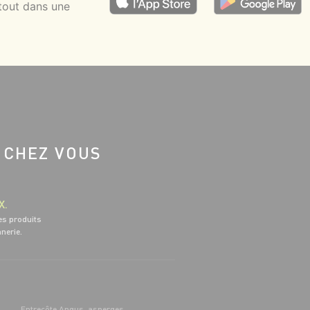
tout dans une
 CHEZ VOUS
X.
es produits
nnerie.
Entrecôte Angus, asperges