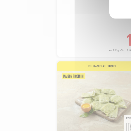
Les 100g - Soit 15
DU 04/08 AU 10/08
MAISON PICCININI
FA
IT