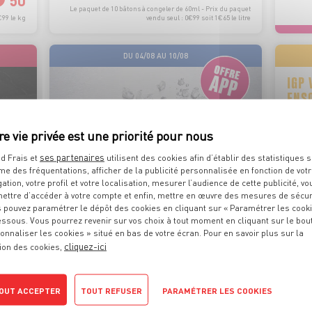
50
Le paquet de 10 bâtons à congeler de 60ml - Prix du paquet
€99 le kg
vendu seul : 0€99 soit 1€65 le litre
DU 04/08 AU 10/08
IGP 
ENSO
ses partenaires
d Frais et
utilisent des cookies afin d’établir des statistiques s
me des fréquentations, afficher de la publicité personnalisée en fonction de vot
ABORÉ EN
PÊCHÉ EN
gation, votre profil et votre localisation, mesurer l’audience de cette publicité, vo
RANCE
OCÉAN PACIFIQUE
ettre d’accéder à votre compte et enfin, mettre en œuvre des mesures de sécur
 pouvez paramétrer le dépôt des cookies en cliquant sur « Paramétrer les cook
essous. Vous pourrez revenir sur vos choix à tout moment en cliquant sur le bou
onnaliser les cookies » situé en bas de votre écran. Pour en savoir plus sur la
PAVÉ DE THON ALBACORE SASHIMI
cliquez-ici
ion des cookies,
Barquette de poids variable
OUT ACCEPTER
TOUT REFUSER
PARAMÉTRER LES COOKIES