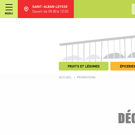
SAINT-ALBAN-LEYSSE
Ouvert de 09:00 à 12:30
MENU
FRUITS ET LÉGUMES
ÉPICERIES
ACCUEIL
PROMOTIONS
>
DÉ