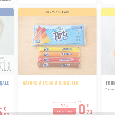
 modération.
DU 27/07 AU 09/08
É EN
RVÈGE
NÇALE
BÂTONS À L'EAU À CONGELER
FROM
Banane
0
Soit
1
€
5
€
40
€
70
LE LOT DE 2