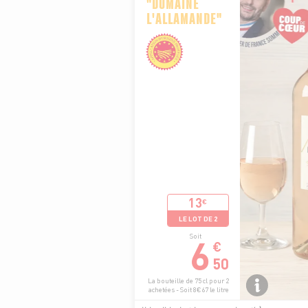
"DOMAINE
L'ALLAMANDE"
13
€
LE LOT DE 2
6
Soit
€
50
La bouteille de 75 cl pour 2
achetées - Soit 8€67 le litre