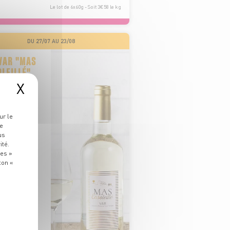
Le lot de 6x60g - Soit 3€58 le kg
DU 27/07 AU 23/08
VAR "MAS
LEILLÉ"
X
ur le
re
us
ité.
ies »
ton «