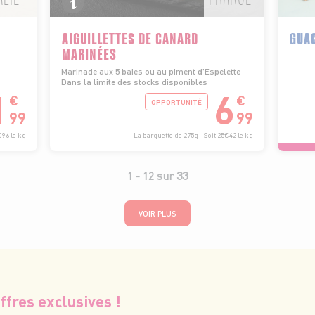
AIGUILLETTES DE CANARD
GUA
MARINÉES
Marinade aux 5 baies ou au piment d'Espelette
Dans la limite des stocks disponibles
1
6
€
€
OPPORTUNITÉ
99
99
€96 le kg
La barquette de 275g - Soit 25€42 le kg
1 -
12
sur
33
VOIR PLUS
ffres exclusives !