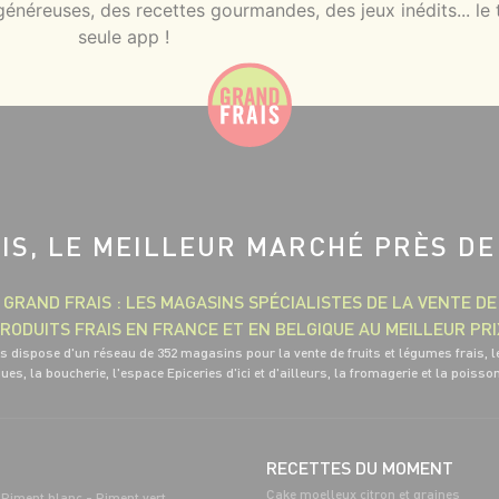
néreuses, des recettes gourmandes, des jeux inédits... le 
seule app !
IS, LE MEILLEUR MARCHÉ PRÈS DE
GRAND FRAIS : LES MAGASINS SPÉCIALISTES DE LA VENTE DE
RODUITS FRAIS EN FRANCE ET EN BELGIQUE AU MEILLEUR PRI
s dispose d'un réseau de 352 magasins pour la vente de fruits et légumes frais, l
ues, la boucherie, l'espace Epiceries d'ici et d'ailleurs, la fromagerie et la poisso
RECETTES DU MOMENT
Cake moelleux citron et graines
Piment blanc - Piment vert