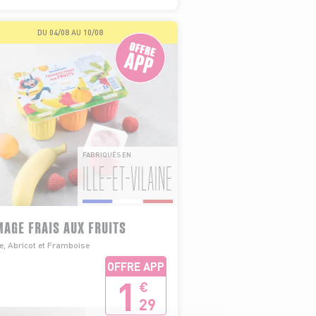
DU 04/08 AU 10/08
FABRIQUÉS EN
ILLE-ET-VILAINE
AGE FRAIS AUX FRUITS
, Abricot et Framboise
OFFRE APP
1
€
29