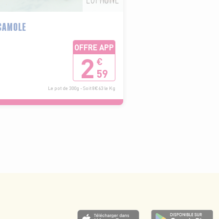
CAMOLE
OFFRE APP
2
€
59
Le pot de 300g - Soit 8€63 le Kg