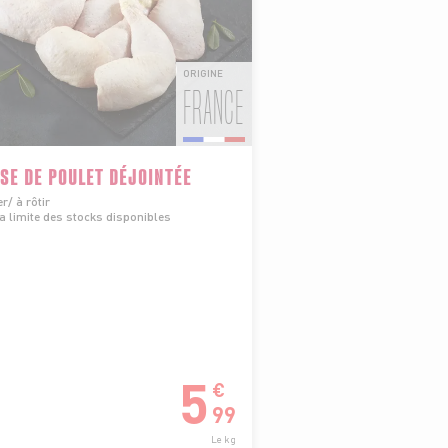
ORIGINE
FRANCE
SE DE POULET DÉJOINTÉE
er/ à rôtir
a limite des stocks disponibles
5
€
99
Le kg