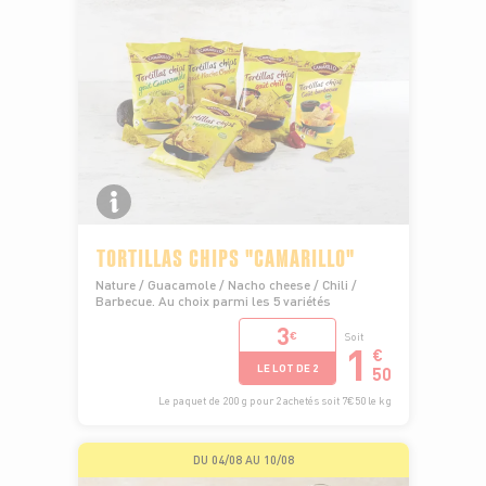
TORTILLAS CHIPS "CAMARILLO"
Nature / Guacamole / Nacho cheese / Chili /
Barbecue. Au choix parmi les 5 variétés
3
€
Soit
1
€
LE LOT DE 2
50
Le paquet de 200 g pour 2 achetés soit 7€50 le kg
DU 04/08 AU 10/08