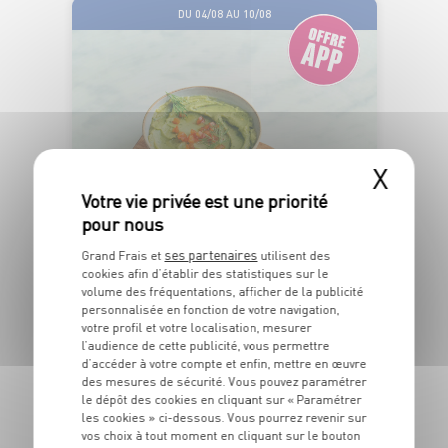
DU 04/08 AU 10/08
X
ÉLABORÉ EN
ESPAGNE
ses partenaires
Grand Frais et
utilisent des
cookies afin d’établir des statistiques sur le
GUACAMOLE
volume des fréquentations, afficher de la publicité
personnalisée en fonction de votre navigation,
votre profil et votre localisation, mesurer
OFFRE APP
2
l’audience de cette publicité, vous permettre
€
d’accéder à votre compte et enfin, mettre en œuvre
59
des mesures de sécurité. Vous pouvez paramétrer
le dépôt des cookies en cliquant sur « Paramétrer
Le pot de 300g - Soit 8€63 le Kg
les cookies » ci-dessous. Vous pourrez revenir sur
vos choix à tout moment en cliquant sur le bouton