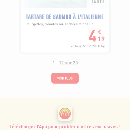
TARTARE DE SAUMON À L'ITALIENNE
Courgettes, tomates mi-séchées et basilic
4
€
19
Les 140g - Soit 29,93€ le Kg
1 -
12
sur
25
VOIR PLUS
Téléchargez l’App pour profiter d’offres exclusives !