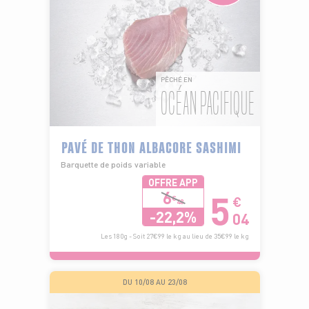
PÊCHÉ EN
OCÉAN PACIFIQUE
PAVÉ DE THON ALBACORE SASHIMI
Barquette de poids variable
OFFRE APP
5
6
€
€
48
-22,2%
04
Les 180g - Soit 27€99 le kg au lieu de 35€99 le kg
DU 10/08 AU 23/08