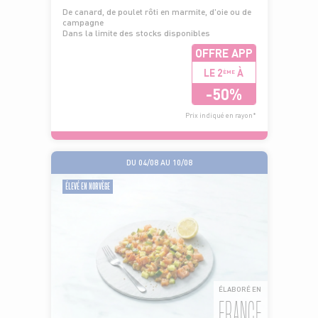
De canard, de poulet rôti en marmite, d'oie ou de
campagne
Dans la limite des stocks disponibles
OFFRE APP
LE 2
À
ÈME
-50%
Prix indiqué en rayon*
DU 04/08 AU 10/08
ÉLEVÉ EN NORVÈGE
ÉLABORÉ EN
FRANCE