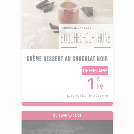
FABRIQUÉE DANS LES
BOUCHES-DU-RHÔNE
CRÈME DESSERT AU CHOCOLAT NOIR
OFFRE APP
1
€
19
Le pot de 125g - Soit 9€52 le kg
DU 04/08 AU 16/08