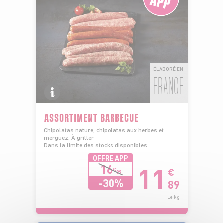
ÉLABORÉ EN
FRANCE
ASSORTIMENT BARBECUE
Chipolatas nature, chipolatas aux herbes et
merguez. À griller
Dans la limite des stocks disponibles
OFFRE APP
11
16
€
€
99
-30%
89
Le kg