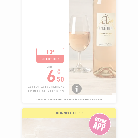
13
€
LE LOT DE 2
6
Soit
€
50
La bouteille de 75 cl pour 2
achetées - Soit 8€67 le litre
L’abus d’alcool est dangereux pour la santé. À consommer avec modération.
DU 04/08 AU 10/08