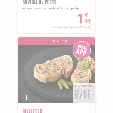
RAVIOLI AL PESTO
Aromatisé aux épinards et farçi au pesto
1
€
99
Le sachet de 250g - Soit 7€96 le kg
DU 10/08 AU 16/08
ÉLABORÉES EN
FRANCE
RILLETTES