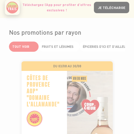
Téléchargez l’App pour profiter d’offres
JE TÉLÉCHARGE
exclusives !
Nos promotions par rayon
TOUT VOIR
FRUITS ET LÉGUMES
ÉPICERIES D'ICI ET D'AILLEURS
DU 03/08 AU 30/08
CÔTES DE
VIN DU MOIS
PROVENCE
AOP*
"DOMAINE
L'ALLAMANDE"