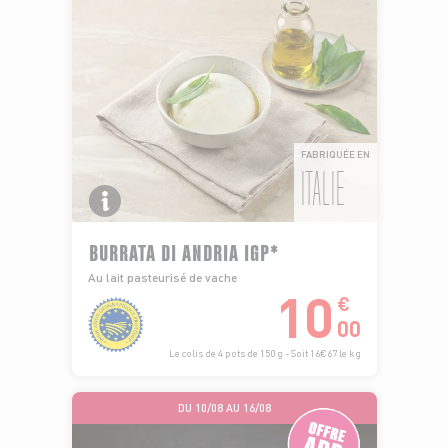
FABRIQUÉE EN
ITALIE
BURRATA DI ANDRIA IGP*
Au lait pasteurisé de vache
10
€
00
Le colis de 4 pots de 150 g - Soit 16€67 le kg
DU 10/08 AU 16/08