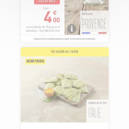
LE LOT DE 2
4
Soit
€
RÉGION
00
PROVENCE
La bouteille de 75 cl pour 2
achetées - Soit 5€33 le litre
L’abus d’alcool est dangereux pour la santé. À consommer avec modération.
DU 04/08 AU 10/08
MAISON PICCININI
FABRIQUÉ EN
ITALIE