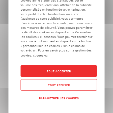
cookies afin d’établir des statistiques sur le
volume des fréquentations, afficher de la publicité
LES MAGASINS
personnalisée en fonction de votre navigation,
votre profil et votre localisation, mesurer
À PROXIMITÉ
l’audience de cette publicité, vous permettre
d’accéder à votre compte et enfin, mettre en œuvre
des mesures de sécurité. Vous pouvez paramétrer
le dépôt des cookies en cliquant sur « Paramétrer
Vous souhaitez connaitre les magasins proches de votre
les cookies » ci-dessous. Vous pourrez revenir sur
Grand Frais habituel ? Trouvez ci-dessous ceux qui sont les
vos choix à tout moment en cliquant sur le bouton
plus proches !
« personnaliser les cookies » situé en bas de
votre écran. Pour en savoir plus sur la gestion des
cliquez-ici
cookies,
TOUT ACCEPTER
TOUT REFUSER
PARAMÉTRER LES COOKIES
Nanteuil-lès-Meaux (77100)
POLITIQUE DE CONFIDENTIALITÉ