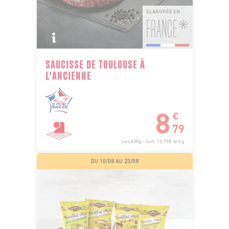
ÉLABORÉE EN
FRANCE*
SAUCISSE DE TOULOUSE À
L'ANCIENNE
8
€
79
Les 800g - Soit, 10.99€ le kg
DU 10/08 AU 23/08