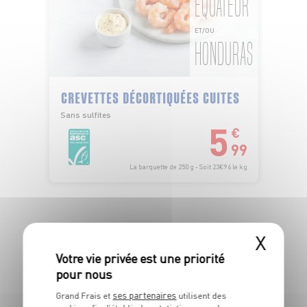
ÉQUATEUR
ET/OU
HONDURAS
CREVETTES DÉCORTIQUÉES CUITES
Sans sulfites
5
€
99
La barquette de 250 g - Soit 23€96 le kg
X
TOUTES NOS PROMOTIONS
ses partenaires
Grand Frais et
utilisent des