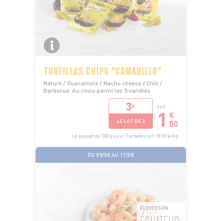
TORTILLAS CHIPS "CAMARILLO"
Nature / Guacamole / Nacho cheese / Chili /
Barbecue. Au choix parmi les 5 variétés
3
€
Soit
1
€
LE LOT DE 2
50
Le paquet de 200 g pour 2 achetés soit 7€50 le kg
DU 09/08 AU 17/08
ÉLEVÉES EN