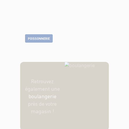
POISSONNERIE
Retrouvez
également une
boulangerie
près de votre
magasin !