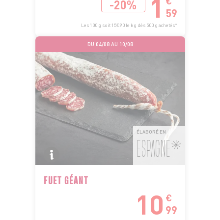
1
€
-20%
59
Les 100 g soit 15€90 le kg dès 500 g achetés*
DU 04/08 AU 10/08
ÉLABORÉ EN
ESPAGNE*
FUET GÉANT
10
€
99