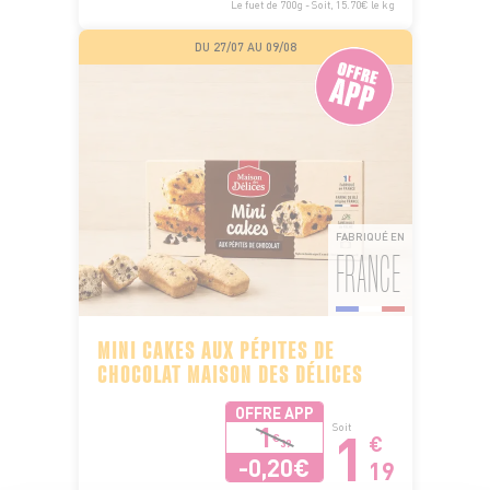
Le fuet de 700g - Soit, 15.70€ le kg
DU 27/07 AU 09/08
FABRIQUÉ EN
FRANCE
MINI CAKES AUX PÉPITES DE
CHOCOLAT MAISON DES DÉLICES
OFFRE APP
1
1
Soit
€
€
39
-0,20€
19