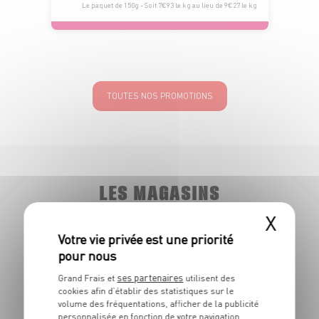
Le paquet de 150g - Soit 7€93 le kg au lieu de 9€27 le kg
TOUTES NOS PROMOTIONS
LES MAGASINS
À PROXIMITÉ
X
Vous souhaitez connaitre les magasins proches de votre
Grand Frais habituel ? Trouvez ci-dessous ceux qui sont les
ses partenaires
Grand Frais et
utilisent des
plus proches !
cookies afin d’établir des statistiques sur le
volume des fréquentations, afficher de la publicité
personnalisée en fonction de votre navigation,