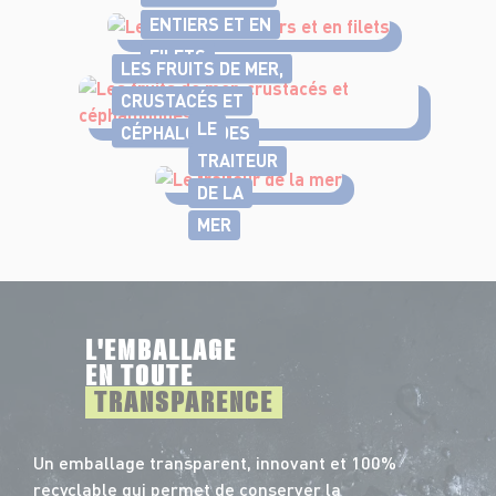
ENTIERS ET EN
FILETS
LES FRUITS DE MER,
CRUSTACÉS ET
LE
CÉPHALOPODES
TRAITEUR
DE LA
MER
L'EMBALLAGE
EN TOUTE
TRANSPARENCE
Un emballage transparent, innovant et 100%
recyclable qui permet de conserver la