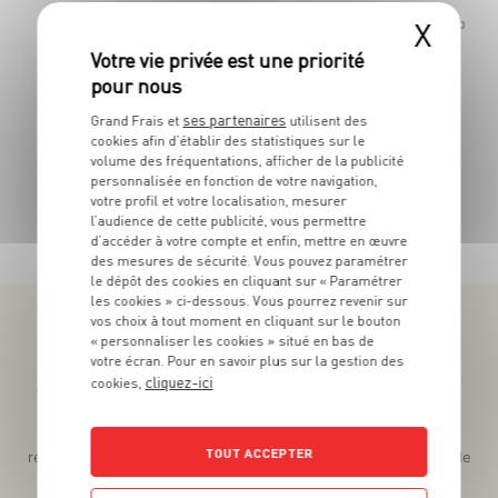
69
X
La barque
Le pot de 300g - Soit 8€97 le Kg
ses partenaires
Grand Frais et
utilisent des
cookies afin d’établir des statistiques sur le
volume des fréquentations, afficher de la publicité
personnalisée en fonction de votre navigation,
votre profil et votre localisation, mesurer
TOUTES NOS PROMOTIONS
l’audience de cette publicité, vous permettre
d’accéder à votre compte et enfin, mettre en œuvre
des mesures de sécurité. Vous pouvez paramétrer
le dépôt des cookies en cliquant sur « Paramétrer
les cookies » ci-dessous. Vous pourrez revenir sur
vos choix à tout moment en cliquant sur le bouton
« personnaliser les cookies » situé en bas de
votre écran. Pour en savoir plus sur la gestion des
cliquez-ici
cookies,
Téléchargez l’App pour profiter d’offres exclusives !
Des promos exclusives, des récompenses généreuses, des
TOUT ACCEPTER
recettes gourmandes, des jeux inédits... le tout dans une seule
app !