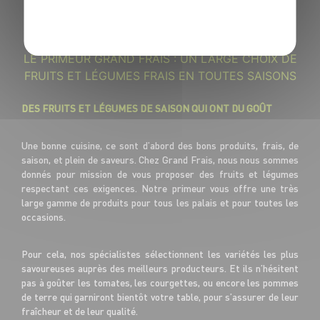
POLITIQUE DE CONFIDENTIALITÉ
GRAND FRAIS, LE MEILLEUR
MARCHÉ PRÈS DE CHEZ VOUS
LE PRIMEUR GRAND FRAIS : UN LARGE CHOIX DE
FRUITS ET LÉGUMES FRAIS EN TOUTES SAISONS
DES FRUITS ET LÉGUMES DE SAISON QUI ONT DU GOÛT
Une bonne cuisine, ce sont d’abord des bons produits, frais, de
saison, et plein de saveurs. Chez Grand Frais, nous nous sommes
donnés pour mission de vous proposer des fruits et légumes
respectant ces exigences. Notre primeur vous offre une très
large gamme de produits pour tous les palais et pour toutes les
occasions.
Pour cela, nos spécialistes sélectionnent les variétés les plus
savoureuses auprès des meilleurs producteurs. Et ils n’hésitent
pas à goûter les tomates, les courgettes, ou encore les pommes
de terre qui garniront bientôt votre table, pour s’assurer de leur
fraîcheur et de leur qualité.