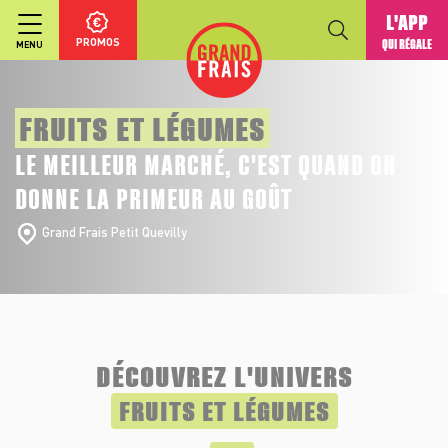
L'APP
PROMOS
QUI RÉGALE
MENU
FRUITS ET LÉGUMES
LE MEILLEUR MARCHÉ, C'EST QUAND ON
DONNE LA PRIMEUR AU GOÛT
Grand Frais Petit Quevilly
DÉCOUVREZ L'UNIVERS
FRUITS ET LÉGUMES