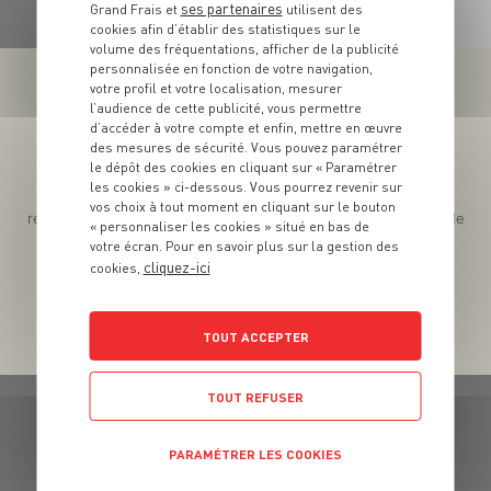
ses partenaires
Grand Frais et
utilisent des
cookies afin d’établir des statistiques sur le
volume des fréquentations, afficher de la publicité
personnalisée en fonction de votre navigation,
votre profil et votre localisation, mesurer
l’audience de cette publicité, vous permettre
d’accéder à votre compte et enfin, mettre en œuvre
des mesures de sécurité. Vous pouvez paramétrer
Téléchargez l’App pour profiter d’offres exclusives !
le dépôt des cookies en cliquant sur « Paramétrer
les cookies » ci-dessous. Vous pourrez revenir sur
Des promos exclusives, des récompenses généreuses, des
vos choix à tout moment en cliquant sur le bouton
recettes gourmandes, des jeux inédits... le tout dans une seule
« personnaliser les cookies » situé en bas de
app !
votre écran. Pour en savoir plus sur la gestion des
cliquez-ici
cookies,
TOUT ACCEPTER
TOUT REFUSER
PARAMÉTRER LES COOKIES