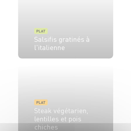
PLAT
Salsifis gratinés à
l'italienne
6 pers.
15 min
1h
PLAT
Steak végétarien,
lentilles et pois
chiches