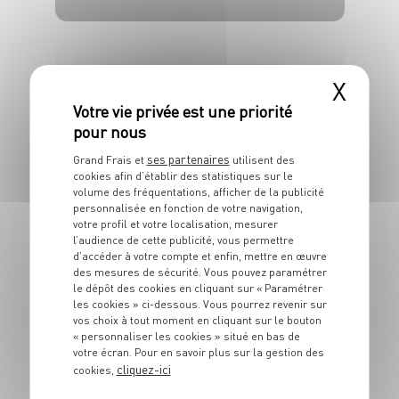
25 min
40 min
X
ses partenaires
Grand Frais et
utilisent des
cookies afin d’établir des statistiques sur le
PLAT
volume des fréquentations, afficher de la publicité
Pizza au Saint-
personnalisée en fonction de votre navigation,
Marcellin
votre profil et votre localisation, mesurer
l’audience de cette publicité, vous permettre
d’accéder à votre compte et enfin, mettre en œuvre
2 pers.
20 min
15 min
des mesures de sécurité. Vous pouvez paramétrer
le dépôt des cookies en cliquant sur « Paramétrer
les cookies » ci-dessous. Vous pourrez revenir sur
vos choix à tout moment en cliquant sur le bouton
« personnaliser les cookies » situé en bas de
votre écran. Pour en savoir plus sur la gestion des
cliquez-ici
cookies,
PLAT