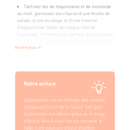
Tartinez-les de mayonnaise et de moutarde
au miel, garnissez-les chacun d’une feuille de
salade, d’une escalope et d’une tranche
d’Appenzeller, fondu de chaque côté de
l’escalope. Terminez avec le haut du petit pain.
En lire plus
Répartissez les Burgers dans les assiettes
et servez avec de la salade verte.
Bon appétit !
Notre astuce
L’Appenzeller est un fromage des cantons
d’Appenzell à l’est de la Suisse. Son goût
si particulier est obtenu grâce au frottage,
effectué deux à trois fois par semaine, à
l’aide d’une saumure à base d’herbes