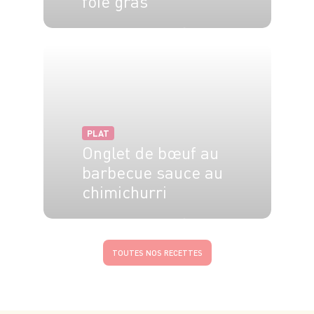
foie gras
4 pers.
40 min
30 min
PLAT
Onglet de bœuf au
barbecue sauce au
chimichurri
4 pers.
15 min
10 min
TOUTES NOS RECETTES