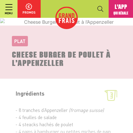
L'APP
PROMOS
QUI RÉGALE
MENU
PLAT
CHEESE BURGER DE POULET À
L’APPENZELLER
Ingrédients
- 8 tranches d’Appenzeller
(fromage suisse)
- 4 feuilles de salade
- 4 steacks hachés de poulet
- 4 pains à hamburger ou petites miches de pain