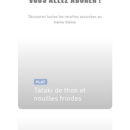
Découvrez toutes les recettes associées au
même thème.
PLAT
Tataki de thon et
nouilles froides
4 pers.
15 min
10 min