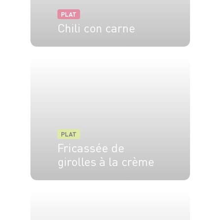
PLAT
Chili con carne
4 pers.
20 min
40 min
PLAT
Fricassée de
girolles à la crème
4 pers.
20 min
25 min