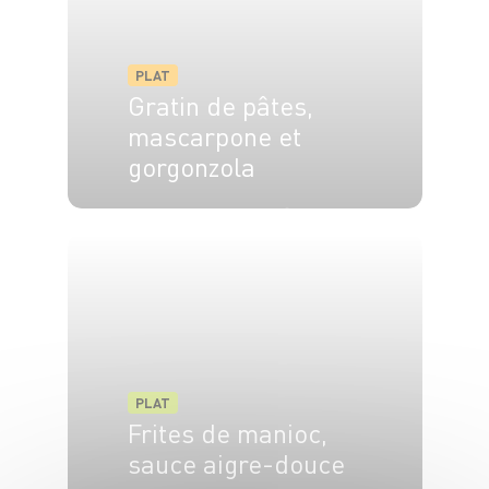
PLAT
Gratin de pâtes,
mascarpone et
gorgonzola
4 pers.
30 min
20 min
PLAT
Frites de manioc,
sauce aigre-douce