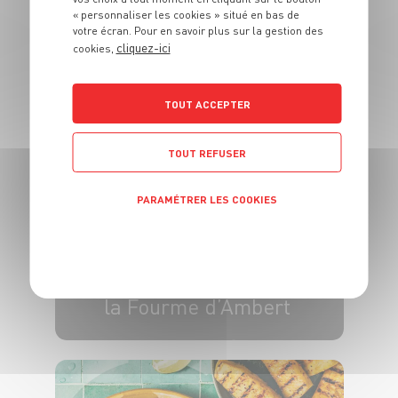
Tajine de bœuf aux
« personnaliser les cookies » situé en bas de
votre écran. Pour en savoir plus sur la gestion des
abricots et aux
cliquez-ici
cookies,
amandes
TOUT ACCEPTER
4 pers.
15 min
2h30
TOUT REFUSER
PARAMÉTRER LES COOKIES
POLITIQUE DE CONFIDENTIALITÉ
PLAT
Roulés de dinde à
la Fourme d’Ambert
4 pers.
20 min
25 min