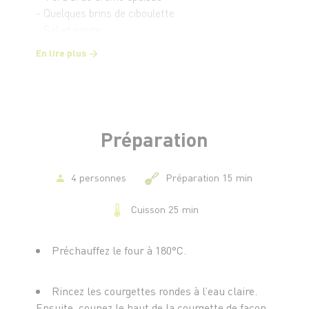
- Quelques brins de ciboulette
- Sel et poivre
En lire plus
Préparation
4 personnes
Préparation 15 min
Cuisson 25 min
Préchauffez le four à 180°C.
Rincez les courgettes rondes à l’eau claire.
Ensuite, coupez le haut de la courgette de façon