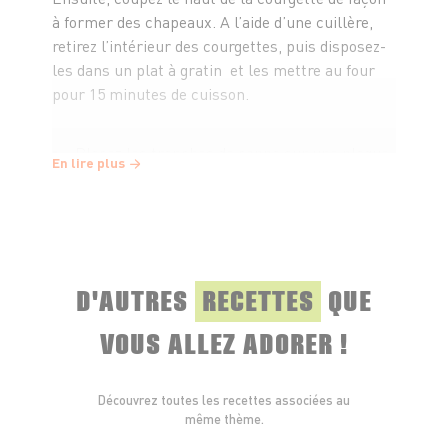
à former des chapeaux. A l’aide d’une cuillère,
retirez l’intérieur des courgettes, puis disposez-
les dans un plat à gratin et les mettre au four
pour 15 minutes de cuisson.
Placez les tranches de coppa sur une plaque
En lire plus
recouverte de papier cuisson et fais-les cuire
pendant 10 minutes afin qu’elles soient bien
croustillantes.
Pendant ce temps, coupez les brins de
D'AUTRES
RECETTES
QUE
ciboulette au ciseau. Dans un bol, mélangez la
crème, la ciboulette et assaisonnez de sel et de
VOUS ALLEZ ADORER !
poivre.
Découvrez toutes les recettes associées au
Disposez une cuillère à soupe de crème à la
même thème.
ciboulette dans chaque courgette. Ajoutez