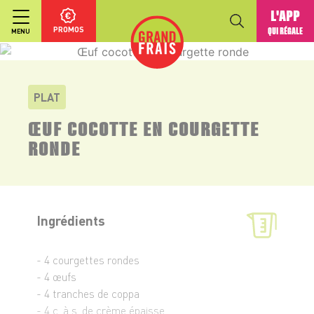
L'APP
PROMOS
QUI RÉGALE
MENU
PLAT
ŒUF COCOTTE EN COURGETTE
RONDE
Ingrédients
- 4 courgettes rondes
- 4 œufs
- 4 tranches de coppa
- 4 c. à s. de crème épaisse