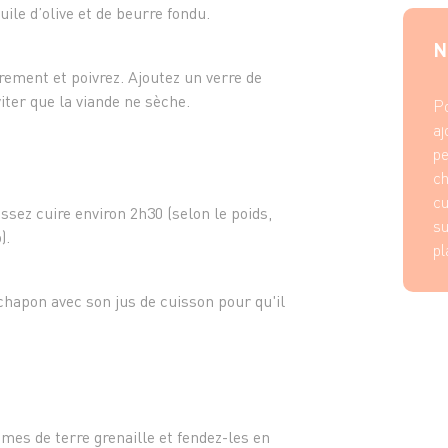
- 50 g
le d’olive et de beurre fondu.
- 2 cui
N
- 1 ver
ml)
ement et poivrez. Ajoutez un verre de
- Sel e
iter que la viande ne sèche.
Po
aj
pe
ch
cu
issez cuire environ 2h30 (selon le poids,
su
).
pl
chapon avec son jus de cuisson pour qu'il
es de terre grenaille et fendez-les en