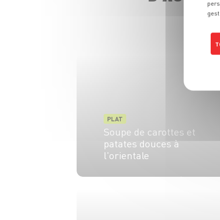
pers
gest
T
PLAT
Soupe de carottes et
patates douces à
l'orientale
4 pers.
15 min
40 min