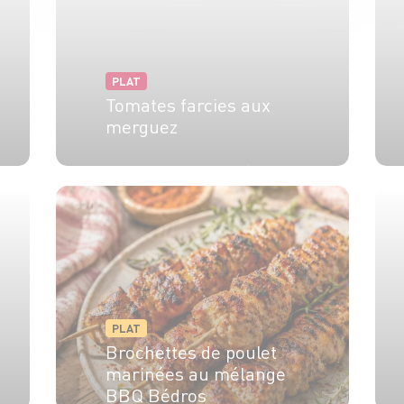
PLAT
Tomates farcies aux
merguez
4 pers.
20 min
40 min
PLAT
Brochettes de poulet
marinées au mélange
BBQ Bédros