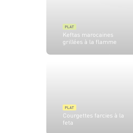
PLAT
Keftas marocaines
grillées à la flamme
4 pers.
25 min
10 min
PLAT
Courgettes farcies à la
feta