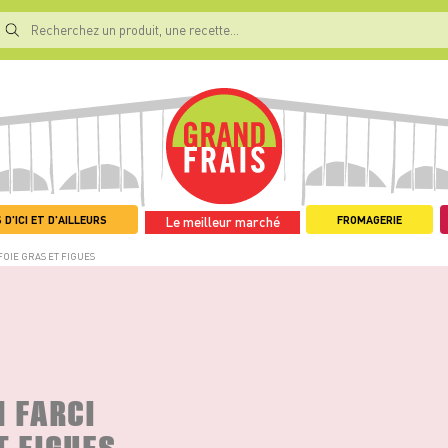
 D'ICI ET D'AILLEURS
FROMAGERIE
Le meilleur marché
FOIE GRAS ET FIGUES
N FARCI
T FIGUES