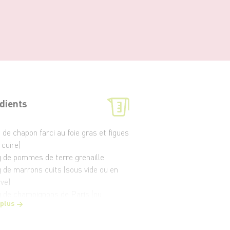
dients
i de chapon farci au foie gras et figues
 cuire)
g de pommes de terre grenaille
g de marrons cuits (sous vide ou en
ve)
g de champignons de Paris (ou
 plus
e forestier)
ns de romarin frais