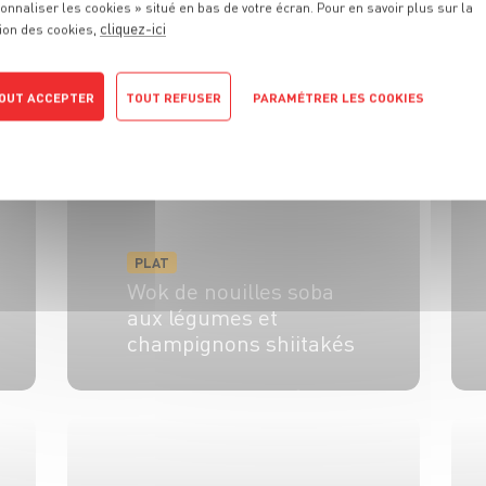
onnaliser les cookies » situé en bas de votre écran. Pour en savoir plus sur la
cliquez-ici
ion des cookies,
Découvrez toutes les recettes associées au même thème.
OUT ACCEPTER
TOUT REFUSER
PARAMÉTRER LES COOKIES
POLITIQUE DE CONFIDENTIALITÉ
PLAT
Wok de nouilles soba
aux légumes et
champignons shiitakés
4 pers.
20 min
10 min