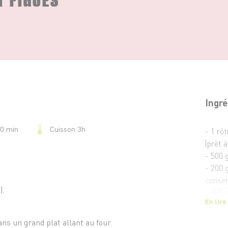
Ingré
Cuisson 3h
20 min
- 1 rôt
(prêt à
- 500 
- 200 
conser
).
- 200 
En lire
mélang
- 2 bri
ans un grand plat allant au four.