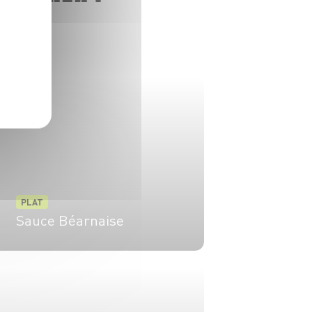
PLAT
Sauce Béarnaise
4 pers.
10 min
5 min