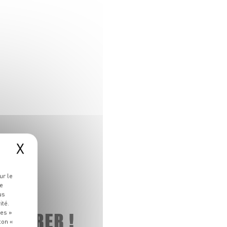
X
ur le
re
us
ité.
 ADORER !
ies »
ton «