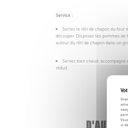
Service :
Sortez le rôti de chapon du four 
découper. Disposez les pommes de t
autour du rôti de chapon dans un gra
Servez bien chaud, accompagné d’
réduit.
Gran
volu
navi
perm
D'AUTRE
Vous
ci-d