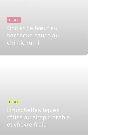
PLAT
Onglet de bœuf au
barbecue sauce au
chimichurri
4 pers.
15 min
10 min
PLAT
Bruschettas figues
rôties au sirop d'érable
et chèvre frais