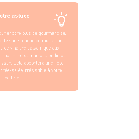
 de beurre
llères à soupe d'huile d'olive
otre astuce
re de bouillon de volaille (environ 200
t poivre
ur encore plus de gourmandise,
outez une touche de miel et un
u de vinaigre balsamique aux
ampignons et marrons en fin de
isson. Cela apportera une note
crée-salée irrésistible à votre
at de fête !