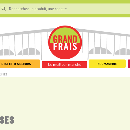
 D'ICI ET D'AILLEURS
FROMAGERIE
Le meilleur marché
RINES
ISES