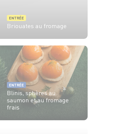
ENTRÉE
Briouates au fromage
4 pers.
20 min
10 min
ENTRÉE
Blinis, sphères au
saumon et au fromage
frais
4 pers.
20 min
1 min