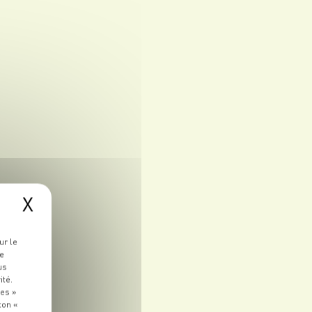
X
ur le
re
us
ité.
ies »
ton «