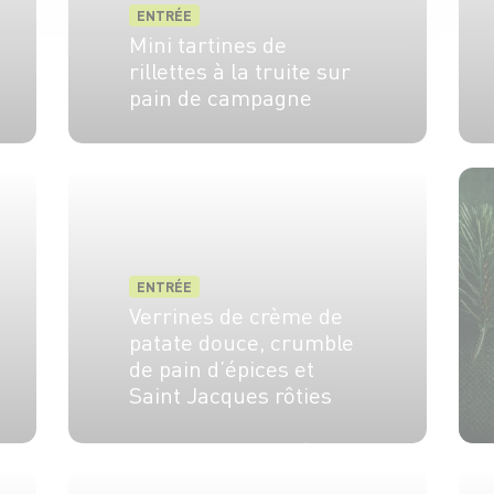
ENTRÉE
Mini tartines de
rillettes à la truite sur
pain de campagne
6 pers.
35 min
ENTRÉE
Verrines de crème de
patate douce, crumble
de pain d’épices et
Saint Jacques rôties
4 pers.
25 min.
15 min.