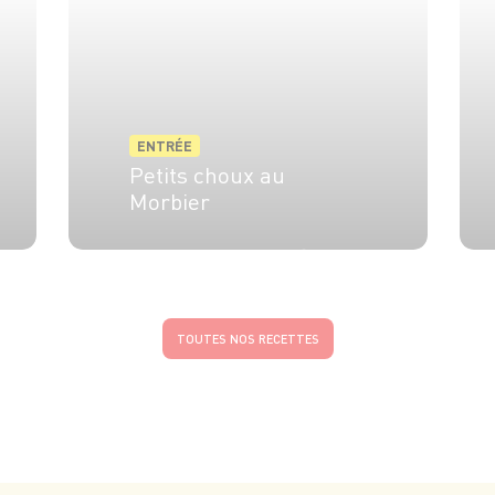
ENTRÉE
Petits choux au
Morbier
5 pers.
20 min
30 min
TOUTES NOS RECETTES