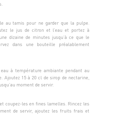
- 3 sa
s.
- 20 c
- 2 ne
- 1 po
le au tamis pour ne garder que la pulpe.
- 1 L 
tez le jus de citron et l’eau et portez à
- Glaç
ne dizaine de minutes jusqu’à ce que le
rvez dans une bouteille préalablement
e eau à température ambiante pendant au
. Ajoutez 15 à 20 cl de sirop de nectarine,
jusqu’au moment de servir.
et coupez-les en fines lamelles. Rincez les
ent de servir, ajoutez les fruits frais et