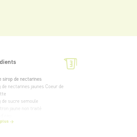
dients
e sirop de nectarines
g de nectarines jaunes Coeur de
ette
g de sucre semoule
itron jaune non traité
 d’eau
 plus
e thé glacé