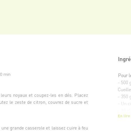
Ingré
10 min
Pour l
- 500 
Cueill
z leurs noyaux et coupez-les en dés. Placez
- 350 
utez le zeste de citron, couvrez de sucre et
- Un c
- 10 cl
En lire
Pour l
s une grande casserole et laissez cuire à feu