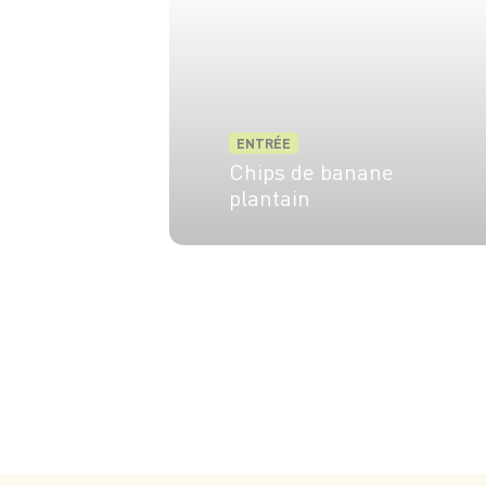
ENTRÉE
Chips de banane
plantain
2 pers.
10 min
10 min