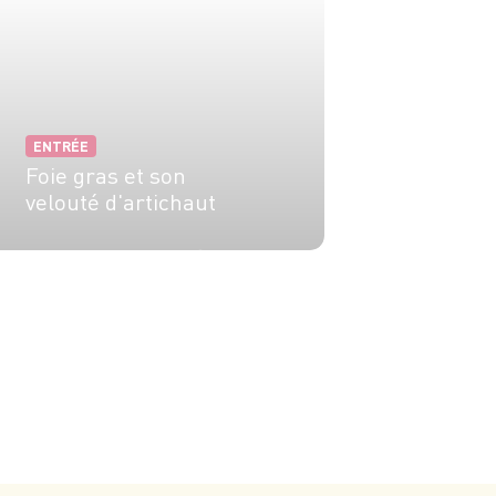
ENTRÉE
Foie gras et son
velouté d'artichaut
6 pers.
30 min
1h