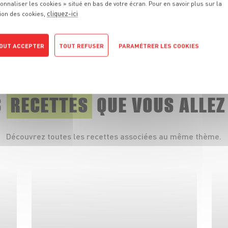
onnaliser les cookies » situé en bas de votre écran. Pour en savoir plus sur la
cliquez-ici
ion des cookies,
PRODUIT
Pêche et nectarine
OUT ACCEPTER
TOUT REFUSER
PARAMÉTRER LES COOKIES
VOIR LE PRODUIT
POLITIQUE DE CONFIDENTIALITÉ
S
RECETTES
QUE
VOUS ALLEZ
Découvrez toutes les recettes associées au même thème.