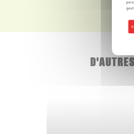
pers
gest
T
D'AUTRE