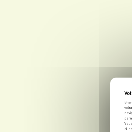
Gran
volu
navi
perm
Vous
ci-d