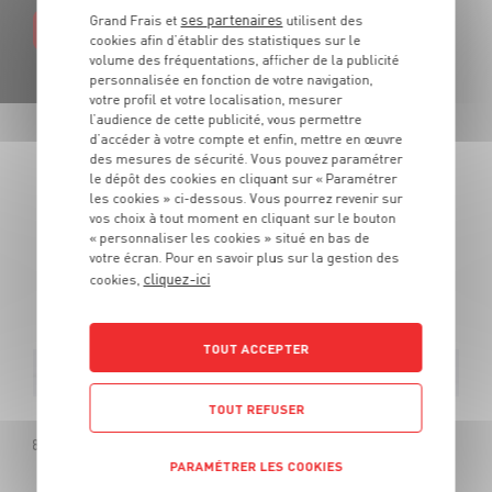
ses partenaires
Grand Frais et
utilisent des
EN SAVOIR PLUS
cookies afin d’établir des statistiques sur le
volume des fréquentations, afficher de la publicité
personnalisée en fonction de votre navigation,
votre profil et votre localisation, mesurer
l’audience de cette publicité, vous permettre
d’accéder à votre compte et enfin, mettre en œuvre
des mesures de sécurité. Vous pouvez paramétrer
LES PROMOTIONS
le dépôt des cookies en cliquant sur « Paramétrer
les cookies » ci-dessous. Vous pourrez revenir sur
DE VOTRE ÉPICIER
vos choix à tout moment en cliquant sur le bouton
« personnaliser les cookies » situé en bas de
votre écran. Pour en savoir plus sur la gestion des
Des produits de qualité et des promotions tous les jours.
cliquez-ici
cookies,
De quoi cuisiner tous vos repas au meilleur prix !
TOUT ACCEPTER
TOUT REFUSER
s"
rée 385g - Panachage possible
PARAMÉTRER LES COOKIES