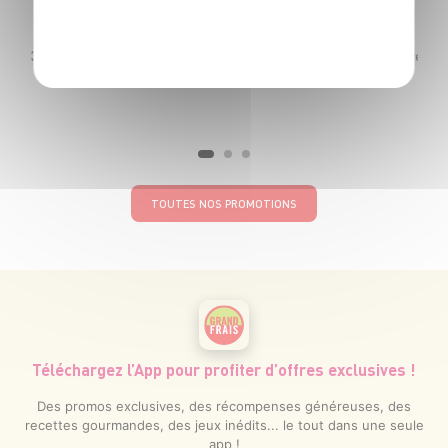
POLITIQUE DE CONFIDENTIALITÉ
u de 385g pour 2 achetés soit - 4€74 le kg (nature) et 5€84 le kg (marbrée)
TOUTES NOS PROMOTIONS
Téléchargez l’App pour profiter d’offres exclusives !
Des promos exclusives, des récompenses généreuses, des
recettes gourmandes, des jeux inédits... le tout dans une seule
app !