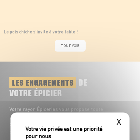
Le pois chiche s'invite à votre table !
TOUT VOIR
DE
LES ENGAGEMENTS
VOTRE ÉPICIER
Votre rayon Épiceries vous propose toute
l'année une multitude de saveurs à
X
découvrir : plus de 1200 références
accompagnent vos repas du quotidien !