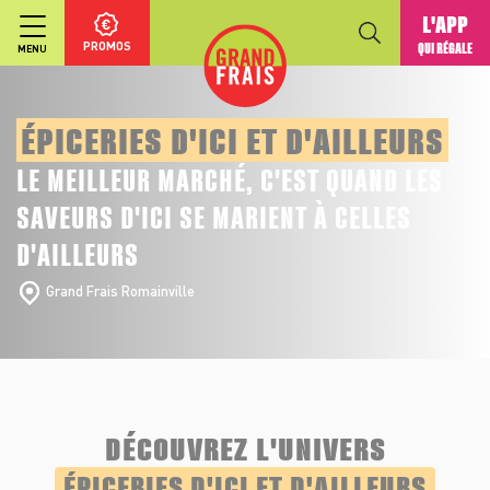
L'APP
PROMOS
QUI RÉGALE
MENU
ÉPICERIES D'ICI ET D'AILLEURS
LE MEILLEUR MARCHÉ, C'EST QUAND LES
SAVEURS D'ICI SE MARIENT À CELLES
D'AILLEURS
Grand Frais Romainville
DÉCOUVREZ L'UNIVERS
ÉPICERIES D'ICI ET D'AILLEURS