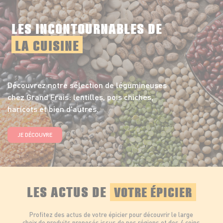
LES INCONTOURNABLES DE
LA CUISINE
Découvrez notre sélection de légumineuses
chez Grand Frais: lentilles, pois chiches,
haricots et bien d'autres.
JE DÉCOUVRE
LES ACTUS DE
VOTRE ÉPICIER
Profitez des actus de votre épicier pour découvrir le large
choix de produits proposés issus de nos régions et des 4 coins