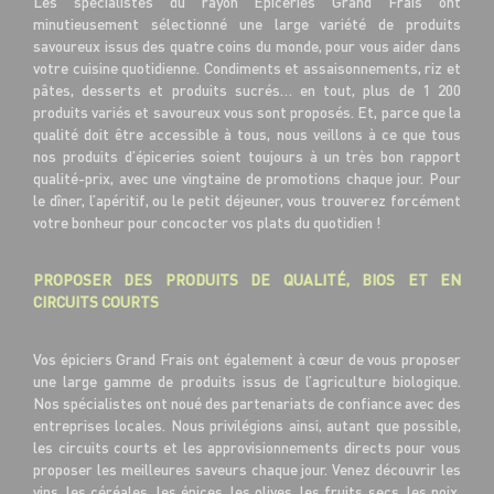
Les spécialistes du rayon Épiceries Grand Frais ont
minutieusement sélectionné une large variété de produits
savoureux issus des quatre coins du monde, pour vous aider dans
votre cuisine quotidienne. Condiments et assaisonnements, riz et
pâtes, desserts et produits sucrés… en tout, plus de 1 200
produits variés et savoureux vous sont proposés. Et, parce que la
qualité doit être accessible à tous, nous veillons à ce que tous
nos produits d’épiceries soient toujours à un très bon rapport
qualité-prix, avec une vingtaine de promotions chaque jour. Pour
le dîner, l’apéritif, ou le petit déjeuner, vous trouverez forcément
votre bonheur pour concocter vos plats du quotidien !
PROPOSER DES PRODUITS DE QUALITÉ, BIOS ET EN
CIRCUITS COURTS
Vos épiciers Grand Frais ont également à cœur de vous proposer
une large gamme de produits issus de l’agriculture biologique.
Nos spécialistes ont noué des partenariats de confiance avec des
entreprises locales. Nous privilégions ainsi, autant que possible,
les circuits courts et les approvisionnements directs pour vous
proposer les meilleures saveurs chaque jour. Venez découvrir les
vins, les céréales, les épices, les olives, les fruits secs, les noix,