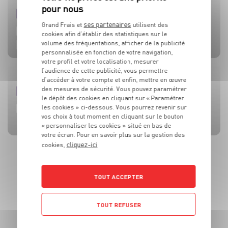
PRODUIT
PRODUIT
PRODUIT
PRODUIT
PRODUIT
ses partenaires
Grand Frais et
utilisent des
TOMATES
OLIVES
BEAUFORT AOP
CÔTE DE BŒUF
MOULES DE BOUCHOT AOP DE LA BAIE DU MONT-SAINT-
cookies afin d’établir des statistiques sur le
MICHEL
volume des fréquentations, afficher de la publicité
personnalisée en fonction de votre navigation,
votre profil et votre localisation, mesurer
l’audience de cette publicité, vous permettre
d’accéder à votre compte et enfin, mettre en œuvre
des mesures de sécurité. Vous pouvez paramétrer
RECETTE
ACTUALITE
RECETTE
RECETTE
RECETTE
le dépôt des cookies en cliquant sur « Paramétrer
BRUSCHETTA FRAISES TOMATES MOZZA
L’HUILE QUI FAIT TOUTE LA DIFFÉRENCE !
SALADE MOZZARELLA, PÊCHE ET AVOCAT
CÔTE DE BOEUF AU ROQUEFORT
BROCHETTES DE SARDINES ET SAUCE À LA MENTHE
les cookies » ci-dessous. Vous pourrez revenir sur
vos choix à tout moment en cliquant sur le bouton
« personnaliser les cookies » situé en bas de
votre écran. Pour en savoir plus sur la gestion des
cliquez-ici
cookies,
TOUT ACCEPTER
TOUT REFUSER