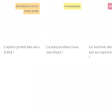
ÉPICERIES D'ICI ET
FROMAGERIE
BO
D'AILLEURS
L’apéro prend des airs
La mozza dans tous
Le festival de
d’été !
ses états !
est au rayon 
!