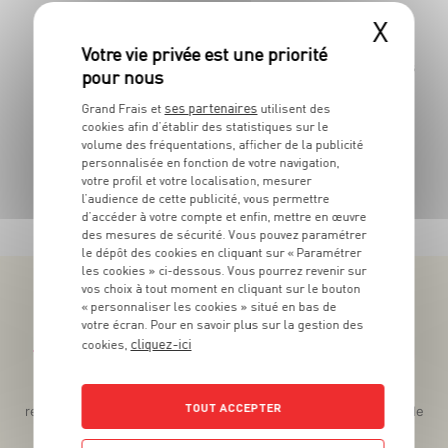
59
X
Le pot de 300g - Soit 8€63 le Kg
Les 140g 
ses partenaires
Grand Frais et
utilisent des
cookies afin d’établir des statistiques sur le
volume des fréquentations, afficher de la publicité
personnalisée en fonction de votre navigation,
votre profil et votre localisation, mesurer
TOUTES NOS PROMOTIONS
l’audience de cette publicité, vous permettre
d’accéder à votre compte et enfin, mettre en œuvre
des mesures de sécurité. Vous pouvez paramétrer
le dépôt des cookies en cliquant sur « Paramétrer
les cookies » ci-dessous. Vous pourrez revenir sur
vos choix à tout moment en cliquant sur le bouton
« personnaliser les cookies » situé en bas de
votre écran. Pour en savoir plus sur la gestion des
cliquez-ici
cookies,
Téléchargez l’App pour profiter d’offres exclusives !
Des promos exclusives, des récompenses généreuses, des
TOUT ACCEPTER
recettes gourmandes, des jeux inédits... le tout dans une seule
app !