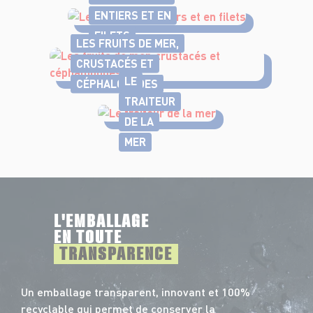
ENTIERS ET EN
FILETS
LES FRUITS DE MER,
CRUSTACÉS ET
LE
CÉPHALOPODES
TRAITEUR
DE LA
MER
L'EMBALLAGE
EN TOUTE
TRANSPARENCE
Un emballage transparent, innovant et 100%
recyclable qui permet de conserver la