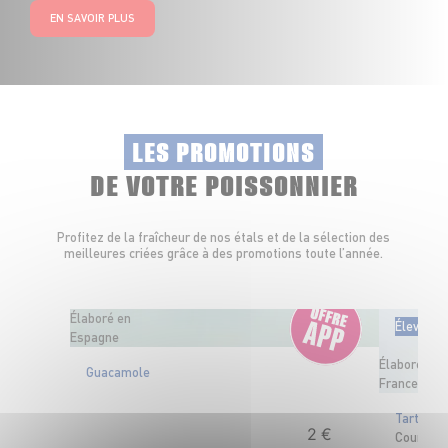
EN SAVOIR PLUS
LES PROMOTIONS
DE VOTRE POISSONNIER
Profitez de la fraîcheur de nos étals et de la sélection des
meilleures criées grâce à des promotions toute l’année.
Élaboré en
Élevé en
Espagne
Élaboré en
Guacamole
France
OFFRE APP
Tartare d
2
€
Courgett