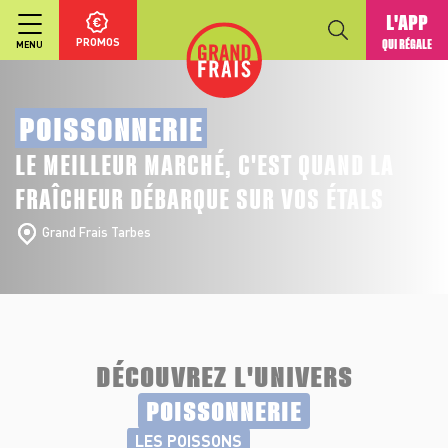
L'APP
PROMOS
QUI RÉGALE
MENU
POISSONNERIE
LE MEILLEUR MARCHÉ, C'EST QUAND LA
FRAÎCHEUR DÉBARQUE SUR VOS ÉTALS
Grand Frais Tarbes
DÉCOUVREZ L'UNIVERS
POISSONNERIE
LES POISSONS