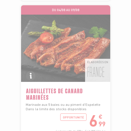
DU 04/08 AU 09/08
ÉLABORÉES EN
FRANCE
AIGUILLETTES DE CANARD
MARINÉES
Marinade aux 5 baies ou au piment d'Espelette
Dans la limite des stocks disponibles
6
€
OPPORTUNITÉ
99