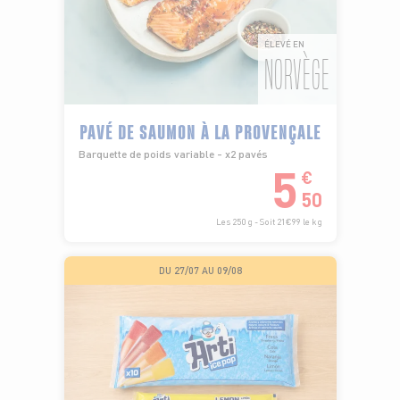
ÉLEVÉ EN
NORVÈGE
PAVÉ DE SAUMON À LA PROVENÇALE
Barquette de poids variable - x2 pavés
5
€
50
Les 250 g - Soit 21€99 le kg
DU 27/07 AU 09/08