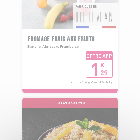
FABRIQUÉS EN
ILLE-ET-VILAINE
FROMAGE FRAIS AUX FRUITS
Banane, Abricot et Framboise
OFFRE APP
1
€
29
Le lot de 6x60g - Soit 3€58 le kg
DU 04/08 AU 09/08