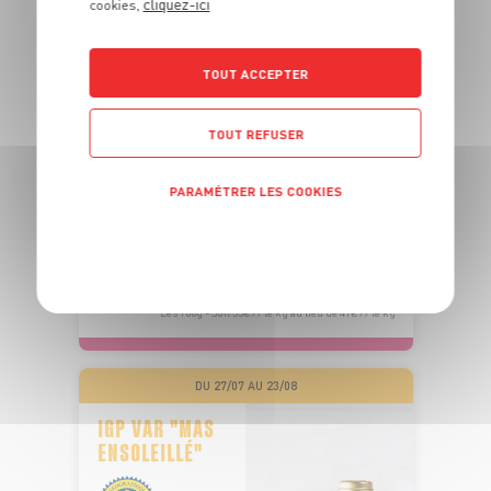
cliquez-ici
cookies,
PÊCHÉ EN
TOUT ACCEPTER
OCÉAN PACIFIQUE
TOUT REFUSER
PAVÉ DE THON ALBACORE SASHIMI
PARAMÉTRER LES COOKIES
Barquette de poids variable
OFFRE APP
POLITIQUE DE CONFIDENTIALITÉ
5
6
€
€
72
-14,3%
76
Les 160g - Soit 35€99 le kg au lieu de 41€99 le kg
DU 27/07 AU 23/08
IGP VAR "MAS
ENSOLEILLÉ"