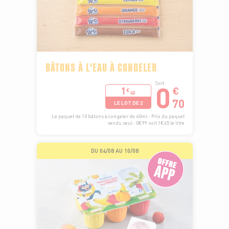
BÂTONS À L'EAU À CONGELER
0
Soit
1
€
€
40
70
LE LOT DE 2
Le paquet de 10 bâtons à congeler de 60ml - Prix du paquet
vendu seul : 0€99 soit 1€65 le litre
DU 04/08 AU 10/08