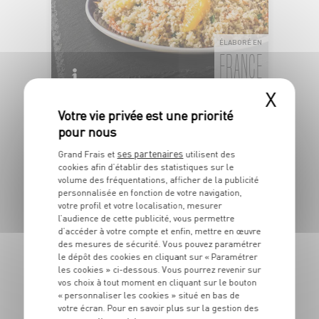
ÉLABORÉ EN
FRANCE
X
TABOULÉ AUX AGRUMES
Semoule de blé dur et fruits
Dans la limite des stocks disponibles
1
ses partenaires
Grand Frais et
utilisent des
€
cookies afin d’établir des statistiques sur le
59
volume des fréquentations, afficher de la publicité
personnalisée en fonction de votre navigation,
Les 100g - Soit 15€90 le kg
votre profil et votre localisation, mesurer
l’audience de cette publicité, vous permettre
d’accéder à votre compte et enfin, mettre en œuvre
DU 04/08 AU 10/08
des mesures de sécurité. Vous pouvez paramétrer
le dépôt des cookies en cliquant sur « Paramétrer
les cookies » ci-dessous. Vous pourrez revenir sur
vos choix à tout moment en cliquant sur le bouton
« personnaliser les cookies » situé en bas de
votre écran. Pour en savoir plus sur la gestion des