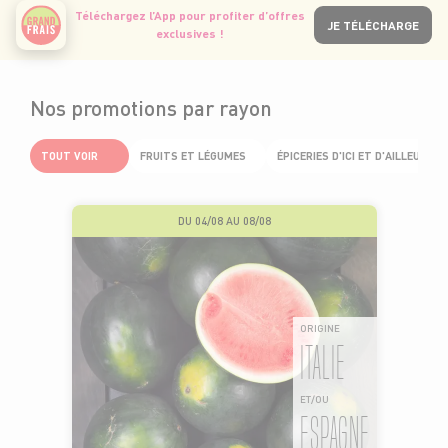
Téléchargez l’App pour profiter d’offres
JE TÉLÉCHARGE
exclusives !
Nos promotions par rayon
TOUT VOIR
FRUITS ET LÉGUMES
ÉPICERIES D'ICI ET D'AILLEURS
DU 04/08 AU 08/08
ORIGINE
ITALIE
ET/OU
ESPAGNE