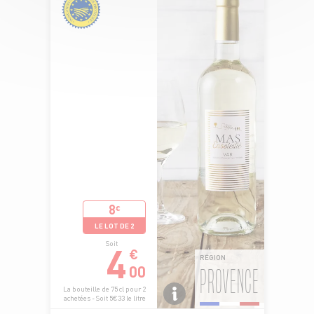
8
€
LE LOT DE 2
4
Soit
€
RÉGION
00
PROVENCE
La bouteille de 75 cl pour 2
achetées - Soit 5€33 le litre