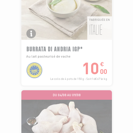
FABRIQUÉE EN
ITALIE
BURRATA DI ANDRIA IGP*
Au lait pasteurisé de vache
10
€
00
Le colis de 4 pots de 150 g - Soit 16€67 le kg
DU 04/08 AU 09/08