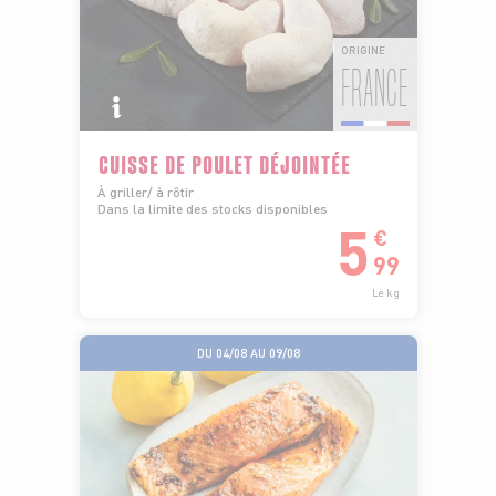
ORIGINE
FRANCE
CUISSE DE POULET DÉJOINTÉE
À griller/ à rôtir
Dans la limite des stocks disponibles
5
€
99
Le kg
DU 04/08 AU 09/08