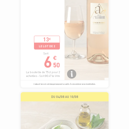
13
€
LE LOT DE 2
6
Soit
€
50
La bouteille de 75 cl pour 2
achetées - Soit 8€67 le litre
L’abus d’alcool est dangereux pour la santé. À consommer avec modération.
DU 04/08 AU 10/08