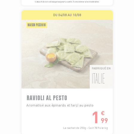
L’abus d’alcool est dangereux pour la santé. À consommer avec modération.
DU 04/08 AU 10/08
MAISON PICCININI
FABRIQUÉ EN
ITALIE
RAVIOLI AL PESTO
Aromatisé aux épinards et farçi au pesto
1
€
99
Le sachet de 250g - Soit 7€96 le kg