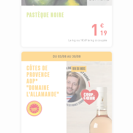
PASTÈQUE NOIRE
1
€
19
Le kg ou 1€69 le kg si coupée
DU 03/08 AU 30/08
CÔTES DE
VIN DU MOIS
PROVENCE
AOP*
"DOMAINE
L'ALLAMANDE"