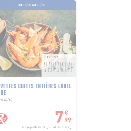
DU 06/08 AU 08/08
ÉLEVÉES À
MADAGASCAR
VETTES CUITES ENTIÈRES LABEL
UGE
re 40/60
7
€
99
la barquette de 300 g - Soit 26€63 le kg