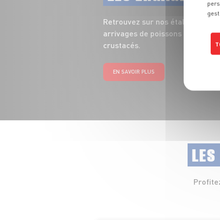
pers
gest
Retrouvez sur nos étals toute la
arrivages de poissons entiers, fi
crustacés.
T
EN SAVOIR PLUS
LES
Profite