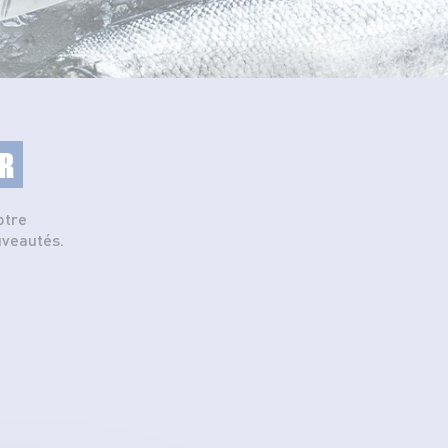
R
otre
uveautés.