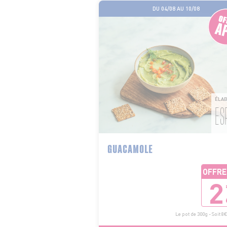
DU 04/08 AU 10/08
ÉLAB
ES
GUACAMOLE
OFFRE
2
Le pot de 300g - Soit 8