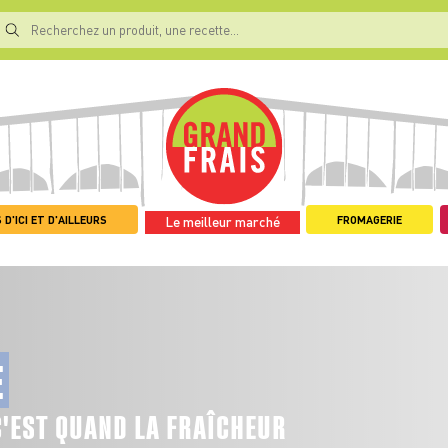
 D'ICI ET D'AILLEURS
FROMAGERIE
Le meilleur marché
E
C'EST QUAND LA FRAÎCHEUR