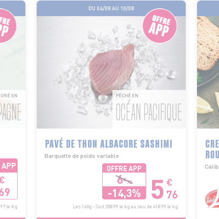
DU 04/08 AU 10/08
ORÉ EN
PÊCHÉ EN
PAGNE
OCÉAN PACIFIQUE
PAVÉ DE THON ALBACORE SASHIMI
CRE
RO
Barquette de poids variable
 APP
Calib
OFFRE APP
5
6
€
€
€
72
69
-14,3%
76
€97 le Kg
Les 160g - Soit 35€99 le kg au lieu de 41€99 le kg