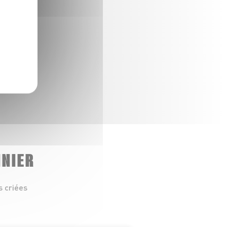
NNIER
s criées