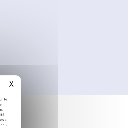
X
ur le
re
us
ité.
ies »
ton «