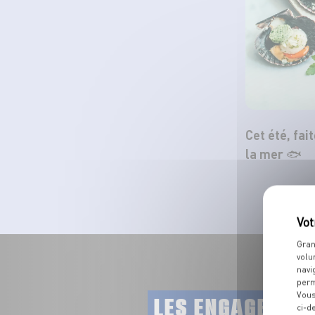
Cet été, fai
la mer 🐟
Gran
volu
navi
perm
Vous
LES ENGAGEMEN
ci-d