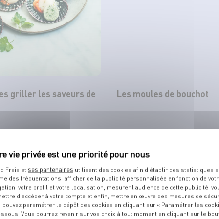
tes griller les saveurs de
Les moules de bouchot
TOUT VOIR
ses partenaires
d Frais et
utilisent des cookies afin d’établir des statistiques s
me des fréquentations, afficher de la publicité personnalisée en fonction de vot
gation, votre profil et votre localisation, mesurer l’audience de cette publicité, vo
ettre d’accéder à votre compte et enfin, mettre en œuvre des mesures de sécur
 pouvez paramétrer le dépôt des cookies en cliquant sur « Paramétrer les cook
TS
DE VOTRE POISSONNIER
essous. Vous pourrez revenir sur vos choix à tout moment en cliquant sur le bou