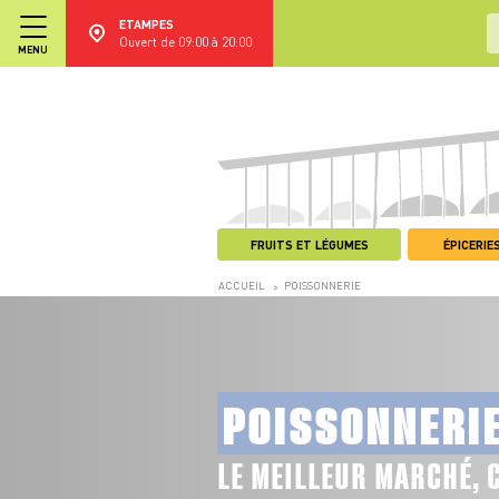
ETAMPES
Ouvert de 09:00 à 20:00
MENU
FRUITS ET LÉGUMES
ÉPICERIES
ACCUEIL
POISSONNERIE
>
POISSONNERI
LE MEILLEUR MARCHÉ, 