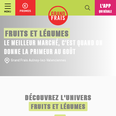
L'APP
PROMOS
QUI RÉGALE
MENU
FRUITS ET LÉGUMES
LE MEILLEUR MARCHÉ, C'EST QUAND ON
DONNE LA PRIMEUR AU GOÛT
Grand Frais Aulnoy-lez-Valenciennes
DÉCOUVREZ L'UNIVERS
FRUITS ET LÉGUMES