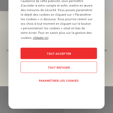
l’audience de cette publicité, vous permettre
d’accéder à votre compte et enfin, mettre en œuvre
des mesures de sécurité. Vous pouvez paramétrer
le dépôt des cookies en cliquant sur « Paramétrer
les cookies » ci-dessous. Vous pourrez revenir sur
vos choix à tout moment en cliquant sur le bouton
« personnaliser les cookies » situé en bas de
votre écran. Pour en savoir plus sur la gestion des
Téléchargez l’App pour profiter d’offres exclusives !
cliquez-ici
cookies,
Des promos exclusives, des récompenses généreuses, des
recettes gourmandes, des jeux inédits... le tout dans une seule
TOUT ACCEPTER
app !
TOUT REFUSER
PARAMÉTRER LES COOKIES
POLITIQUE DE CONFIDENTIALITÉ