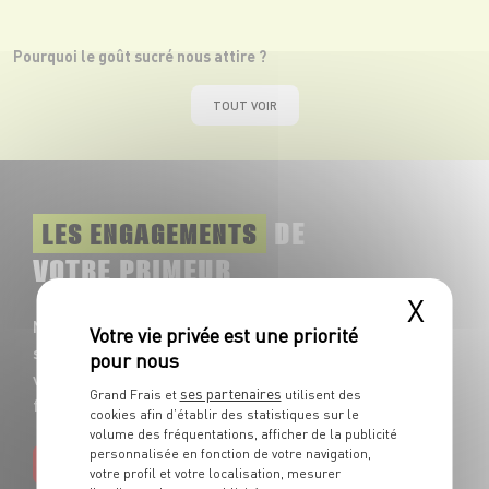
Pourquoi le goût sucré nous attire ?
TOUT VOIR
DE
LES ENGAGEMENTS
VOTRE PRIMEUR
X
Nos fruits et légumes frais sont
sélectionnés chaque jour avec soin pour
vous garantir le meilleur grade de
ses partenaires
Grand Frais et
utilisent des
fraîcheur et de goût !
cookies afin d’établir des statistiques sur le
volume des fréquentations, afficher de la publicité
personnalisée en fonction de votre navigation,
EN SAVOIR PLUS
votre profil et votre localisation, mesurer