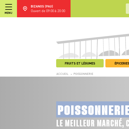
BIZANOS (PAU)
Ouvert de 09:00 à 20:00
MENU
FRUITS ET LÉGUMES
ÉPICERIES
ACCUEIL
POISSONNERIE
>
POISSONNERI
LE MEILLEUR MARCHÉ, 