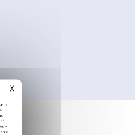
X
ur le
re
us
ité.
ies »
ton «