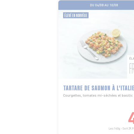
DU 04/08 AU 10/08
ÉLEVÉ EN NORVÈGE
ÉL
F
TARTARE DE SAUMON À L'ITALI
Courgettes, tomates mi-séchées et basilic
Les 140g - Soit 29,