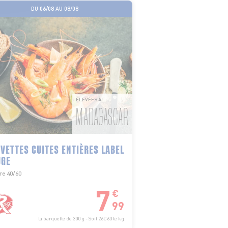
DU 06/08 AU 08/08
ÉLEVÉES À
MADAGASCAR
VETTES CUITES ENTIÈRES LABEL
UGE
re 40/60
7
€
99
la barquette de 300 g - Soit 26€63 le kg