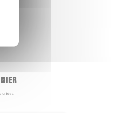
NNIER
s criées