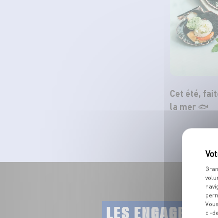
Cet été, fai
la mer 🐟
Gran
volu
navi
perm
Vous
LES ENGAGEMEN
ci-d