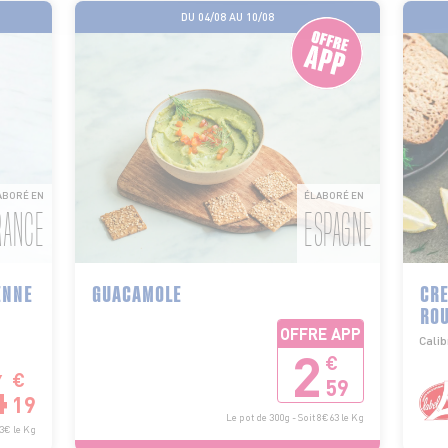
DU 04/08 AU 10/08
ABORÉ EN
ÉLABORÉ EN
RANCE
ESPAGNE
ENNE
GUACAMOLE
CRE
RO
OFFRE APP
Calib
2
€
4
€
59
19
Le pot de 300g - Soit 8€63 le Kg
93€ le Kg