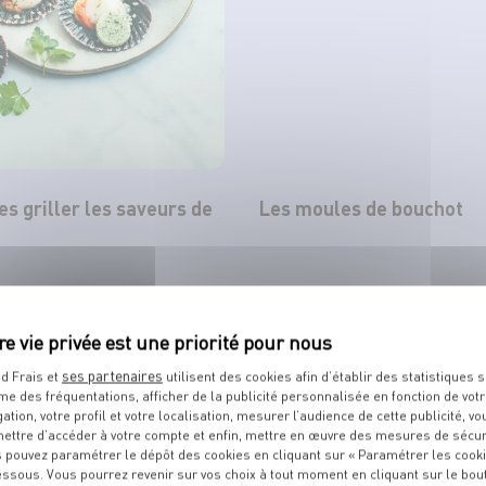
tes griller les saveurs de
Les moules de bouchot
TOUT VOIR
ses partenaires
d Frais et
utilisent des cookies afin d’établir des statistiques s
me des fréquentations, afficher de la publicité personnalisée en fonction de vot
gation, votre profil et votre localisation, mesurer l’audience de cette publicité, vo
ettre d’accéder à votre compte et enfin, mettre en œuvre des mesures de sécur
 pouvez paramétrer le dépôt des cookies en cliquant sur « Paramétrer les cook
TS
DE VOTRE POISSONNIER
essous. Vous pourrez revenir sur vos choix à tout moment en cliquant sur le bou