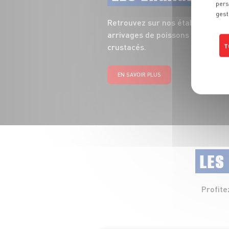
pers
gest
Retrouvez sur nos étals toute la
arrivages de poissons entiers, fi
crustacés.
T
EN SAVOIR PLUS
LES
Profite