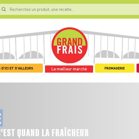
 D'ICI ET D'AILLEURS
FROMAGERIE
Le meilleur marché
E
C'EST QUAND LA FRAÎCHEUR