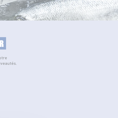
R
otre
uveautés.