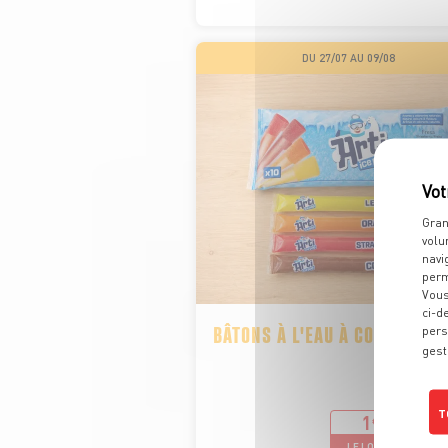
DU 27/07 AU 09/08
Gran
volu
navi
perm
Vous
ci-d
BÂTONS À L'EAU À CONGELER
pers
gest
Soit
T
1
€
40
LE LOT DE 2