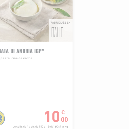
FABRIQUÉE EN
ITALIE
ATA DI ANDRIA IGP*
t pasteurisé de vache
10
€
00
Le colis de 4 pots de 150 g - Soit 16€67 le kg