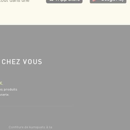
tout dans une
 CHEZ VOUS
X.
es produits
nnerie.
Confiture de kumquats à la