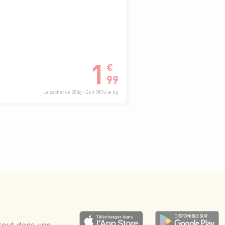
1
€
99
Le sachet de 250g - Soit 7€96 le kg