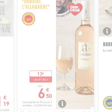
"DOMAINE
INE
L'ALLAMANDE"
LIE
OU
PAGNE
BURR
Au lai
13
€
LE LOT DE 2
6
Soit
€
1
50
€
19
La bouteille de 75 cl pour 2
achetées - Soit 8€67 le litre
si coupée