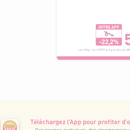
OFFRE APP
6
€
48
-22,2%
Les 180g - Soit 27€99 le kg au lieu de 35
Téléchargez l’App pour profiter d’o