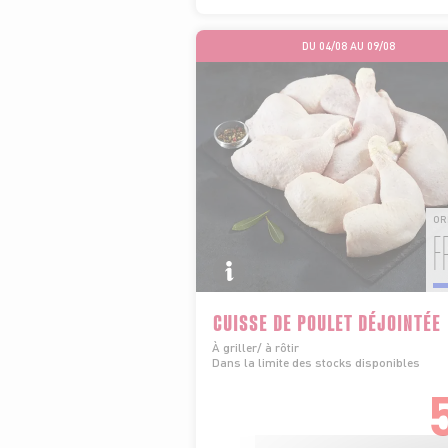
DU 04/08 AU 09/08
OR
F
CUISSE DE POULET DÉJOINTÉE
À griller/ à rôtir
Dans la limite des stocks disponibles