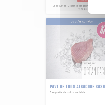
Le paquet de 10 bâtons à congeler de 60ml - Prix 
vendu seul : 0€99 soit 1€65
DU 04/08 AU 10/08
PÊCHÉ EN
OCÉAN PAC
PAVÉ DE THON ALBACORE SASH
Barquette de poids variable