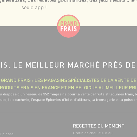
néreuses, des recettes gourmandes, des jeux inédits... le 
seule app !
IS, LE MEILLEUR MARCHÉ PRÈS DE
GRAND FRAIS : LES MAGASINS SPÉCIALISTES DE LA VENTE DE
RODUITS FRAIS EN FRANCE ET EN BELGIQUE AU MEILLEUR PRI
s dispose d'un réseau de 352 magasins pour la vente de fruits et légumes frais, l
ues, la boucherie, l'espace Epiceries d'ici et d'ailleurs, la fromagerie et la poisso
RECETTES DU MOMENT
Gratin de chou-fleur au
Epinard