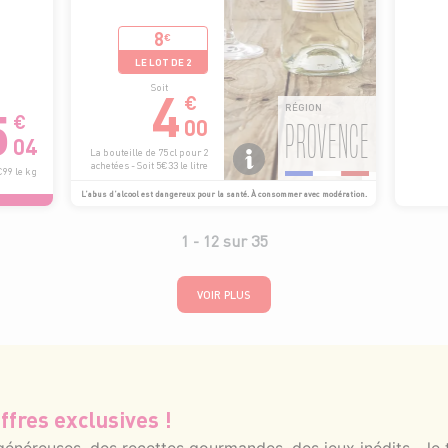
8
€
LE LOT DE 2
4
Soit
€
5
RÉGION
€
00
PROVENCE
04
La bouteille de 75 cl pour 2
achetées - Soit 5€33 le litre
€99 le kg
L’abus d’alcool est dangereux pour la santé. À consommer avec modération.
1 -
12
sur
35
VOIR PLUS
ffres exclusives !