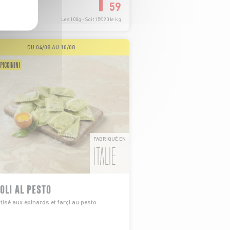
1
59
Les 100g - Soit 15€90 le kg
DU 04/08 AU 10/08
PICCININI
FABRIQUÉ EN
ITALIE
OLI AL PESTO
isé aux épinards et farçi au pesto