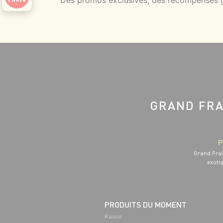
Des promos exclusives, des récompenses gé
GRAND FRA
P
Grand Frai
exotiq
PRODUITS DU MOMENT
Raisin