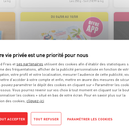
Le kg
Les 250 g - Soit 21€99 le kg
DU 04/08 AU 10/08
ses partenaires
d Frais et
utilisent des cookies afin d’établir des statistiques s
FABRIQUÉS EN
me des fréquentations, afficher de la publicité personnalisée en fonction de vot
ILLE-ET-VILAINE
gation, votre profil et votre localisation, mesurer l’audience de cette publicité, vo
ettre d’accéder à votre compte et enfin, mettre en œuvre des mesures de sécur
 pouvez paramétrer le dépôt des cookies en cliquant sur « Paramétrer les cook
essous. Vous pourrez revenir sur vos choix à tout moment en cliquant sur le bou
FROMAGE FRAIS AUX FRUITS
TAB
onnaliser les cookies » situé en bas de votre écran. Pour en savoir plus sur la
cliquez-ici
ion des cookies,
Banane, Abricot et Framboise
Semoul
Dans l
OFFRE APP
1
0
OUT ACCEPTER
TOUT REFUSER
PARAMÉTRER LES COOKIES
€
€
29
70