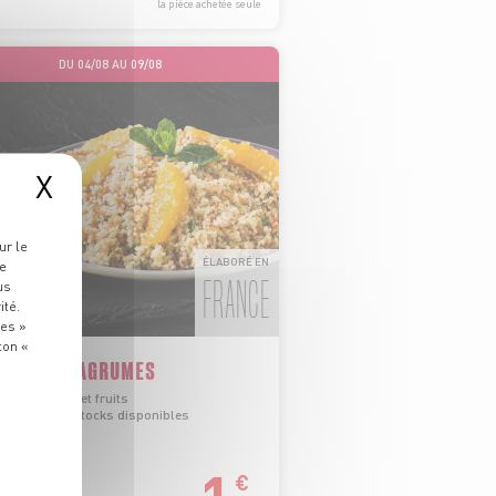
la pièce achetée seule
DU 04/08 AU 09/08
X
ur le
ÉLABORÉ EN
re
FRANCE
us
ité.
ies »
ton «
OULÉ AUX AGRUMES
e de blé dur et fruits
a limite des stocks disponibles
€