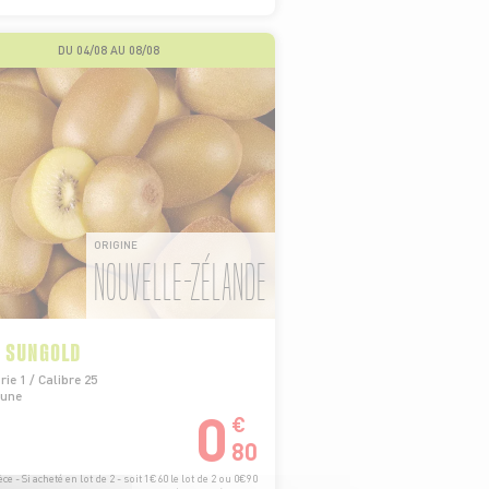
DU 04/08 AU 08/08
ORIGINE
NOUVELLE-ZÉLANDE
I SUNGOLD
ie 1 / Calibre 25
aune
0
€
80
èce - Si acheté en lot de 2 - soit 1€60 le lot de 2 ou 0€90