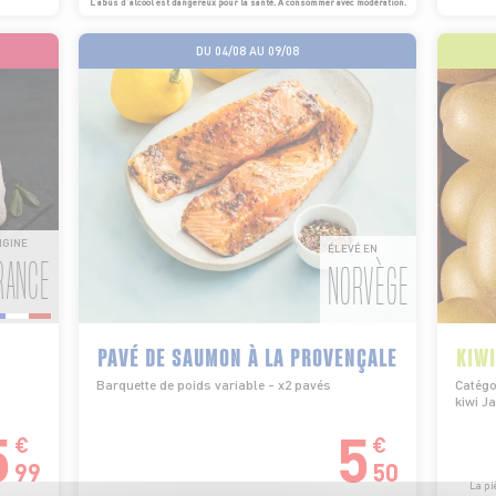
L’abus d’alcool est dangereux pour la santé. À consommer avec modération.
DU 04/08 AU 09/08
IGINE
ÉLEVÉ EN
RANCE
NORVÈGE
PAVÉ DE SAUMON À LA PROVENÇALE
KIW
Barquette de poids variable - x2 pavés
Catégor
kiwi J
5
5
€
€
99
50
La pi