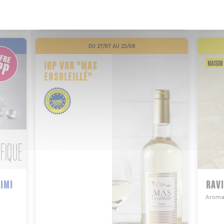
POLITIQUE DE CONFIDENTIALITÉ
du paquet
Le lot de 6x60g - Soit 3€58 le kg
 le litre
DU 27/07 AU 23/08
MAISON 
IGP VAR "MAS
ENSOLEILLÉ"
IFIQUE
IMI
RAVI
Aromat