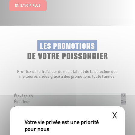
EN SAVOIR PLUS
LES PROMOTIONS
DE VOTRE POISSONNIER
Profitez de la fraîcheur de nos étals et de la sélection des
meilleures criées grâce à des promotions toute l’année.
Élevées en
Pêché e
Équateur
Océan P
Et/ou
X
Pavé 
Honduras
Barqu
Crevettes décortiquées cuites
Sans sulfites