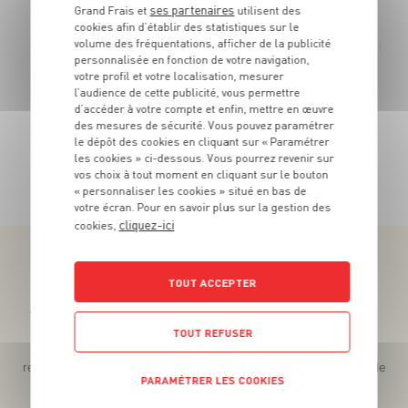
ses partenaires
5
€
Grand Frais et
utilisent des
cookies afin d’établir des statistiques sur le
99
volume des fréquentations, afficher de la publicité
Les 1
La barquette de 250 g - Soit 23€96 le kg
personnalisée en fonction de votre navigation,
votre profil et votre localisation, mesurer
l’audience de cette publicité, vous permettre
d’accéder à votre compte et enfin, mettre en œuvre
des mesures de sécurité. Vous pouvez paramétrer
le dépôt des cookies en cliquant sur « Paramétrer
les cookies » ci-dessous. Vous pourrez revenir sur
TOUTES NOS PROMOTIONS
vos choix à tout moment en cliquant sur le bouton
« personnaliser les cookies » situé en bas de
votre écran. Pour en savoir plus sur la gestion des
cliquez-ici
cookies,
TOUT ACCEPTER
Téléchargez l’App pour profiter d’offres exclusives !
TOUT REFUSER
Des promos exclusives, des récompenses généreuses, des
recettes gourmandes, des jeux inédits... le tout dans une seule
PARAMÉTRER LES COOKIES
app !