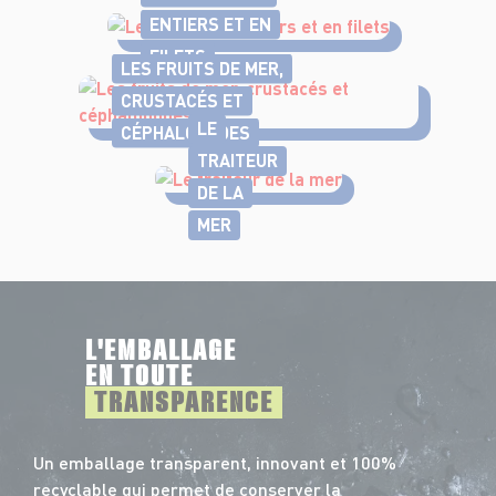
ENTIERS ET EN
FILETS
LES FRUITS DE MER,
CRUSTACÉS ET
LE
CÉPHALOPODES
TRAITEUR
DE LA
MER
L'EMBALLAGE
EN TOUTE
TRANSPARENCE
Un emballage transparent, innovant et 100%
recyclable qui permet de conserver la