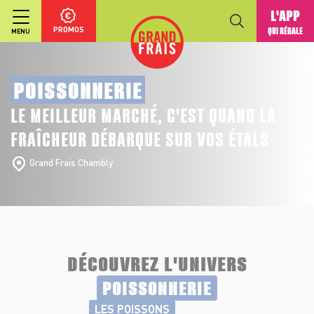
L'APP
PROMOS
QUI RÉGALE
MENU
POISSONNERIE
LE MEILLEUR MARCHÉ, C'EST QUAND LA
FRAÎCHEUR DÉBARQUE SUR VOS ÉTALS
Grand Frais Chambly
DÉCOUVREZ L'UNIVERS
POISSONNERIE
LES POISSONS