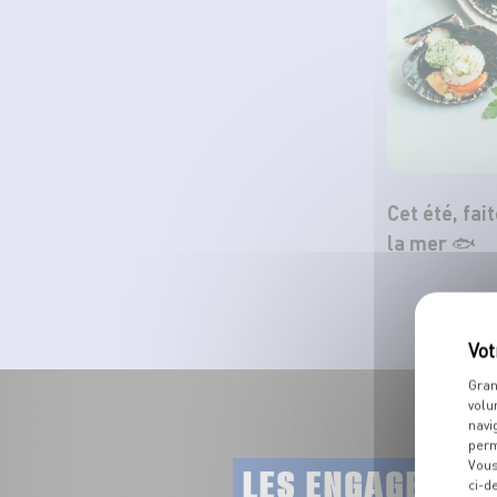
Cet été, fai
la mer 🐟
Gran
volu
navi
perm
Vous
LES ENGAGEMEN
ci-d