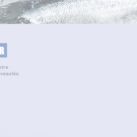
R
otre
uveautés.