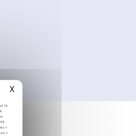
X
ur le
re
us
ité.
ies »
ton «