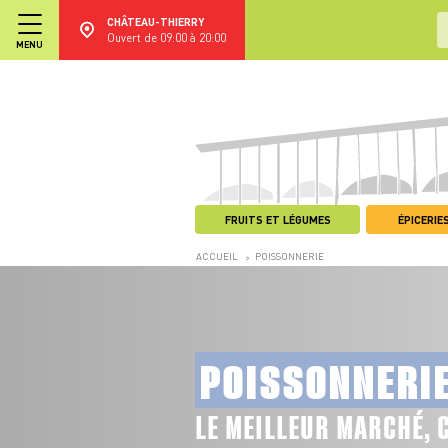
CHÂTEAU-THIERRY
Ouvert de 09:00 à 20:00
MENU
FRUITS ET LÉGUMES
ÉPICERIES
ACCUEIL
POISSONNERIE
>
POISSONNERI
LE MEILLEUR MARCHÉ, 