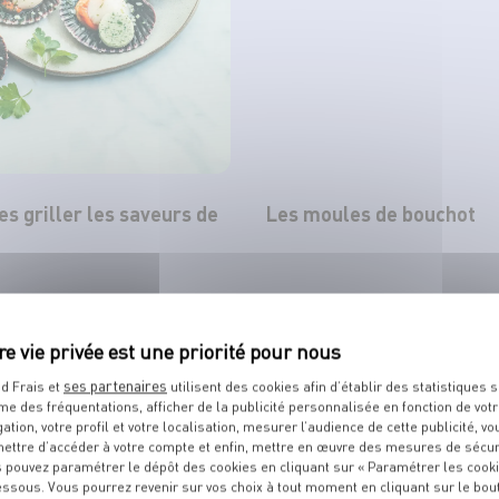
tes griller les saveurs de
Les moules de bouchot
TOUT VOIR
ses partenaires
d Frais et
utilisent des cookies afin d’établir des statistiques s
me des fréquentations, afficher de la publicité personnalisée en fonction de vot
gation, votre profil et votre localisation, mesurer l’audience de cette publicité, vo
ettre d’accéder à votre compte et enfin, mettre en œuvre des mesures de sécur
 pouvez paramétrer le dépôt des cookies en cliquant sur « Paramétrer les cook
TS
DE VOTRE POISSONNIER
essous. Vous pourrez revenir sur vos choix à tout moment en cliquant sur le bou