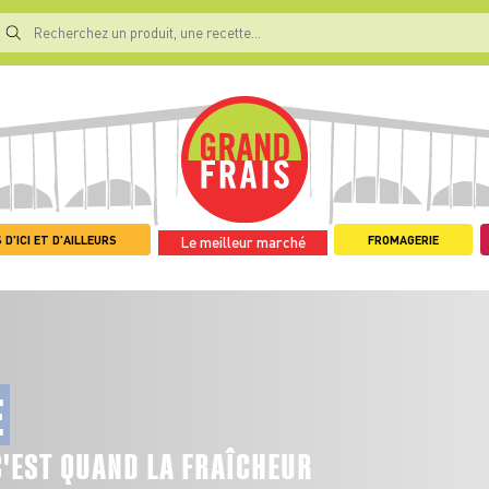
 D'ICI ET D'AILLEURS
FROMAGERIE
Le meilleur marché
E
C'EST QUAND LA FRAÎCHEUR