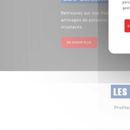
pers
gest
Retrouvez sur nos étals toute la
arrivages de poissons entiers, fi
crustacés.
T
EN SAVOIR PLUS
LES
Profite