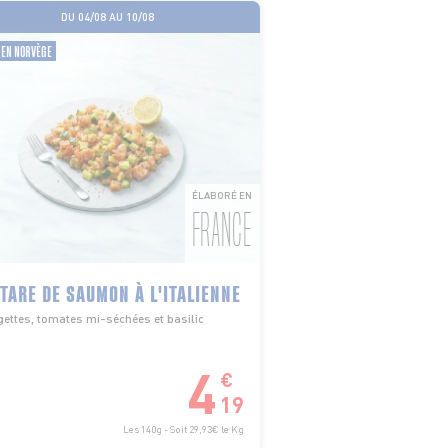
DU 04/08 AU 10/08
 EN NORVÈGE
ÉLABORÉ EN
FRANCE
TARE DE SAUMON À L'ITALIENNE
ettes, tomates mi-séchées et basilic
4
€
19
Les 140g - Soit 29,93€ le Kg