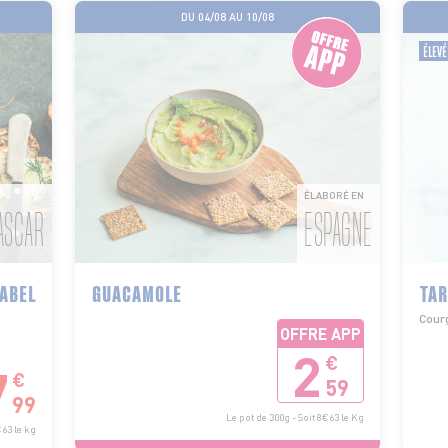
DU 04/08 AU 10/08
ÉLEVÉ
ÉLABORÉ EN
ASCAR
ESPAGNE
LABEL
GUACAMOLE
TAR
Courg
OFFRE APP
2
€
7
€
59
99
Le pot de 300g - Soit 8€63 le Kg
€63 le kg