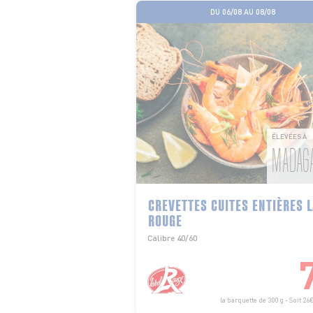
DU 06/08 AU 08/08
ÉLEVÉES À
MADAG
CREVETTES CUITES ENTIÈRES 
ROUGE
Calibre 40/60
la barquette de 300 g - Soit 26