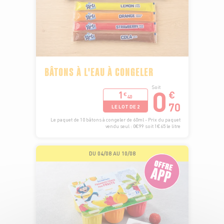
BÂTONS À L'EAU À CONGELER
0
Soit
1
€
€
40
70
LE LOT DE 2
Le paquet de 10 bâtons à congeler de 60ml - Prix du paquet
vendu seul : 0€99 soit 1€65 le litre
DU 04/08 AU 10/08