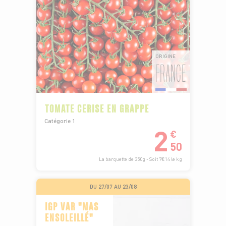
ORIGINE
FRANCE
TOMATE CERISE EN GRAPPE
Catégorie 1
2
€
50
La barquette de 350g - Soit 7€14 le kg
DU 27/07 AU 23/08
IGP VAR "MAS
ENSOLEILLÉ"