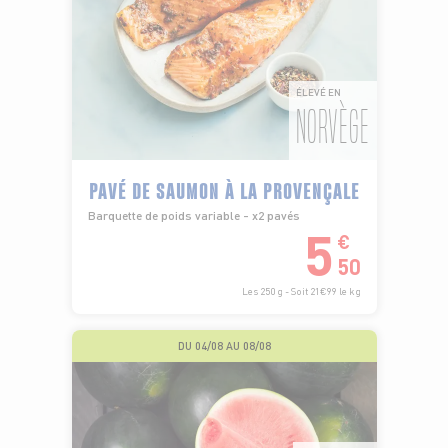
ÉLEVÉ EN
NORVÈGE
PAVÉ DE SAUMON À LA PROVENÇALE
Barquette de poids variable - x2 pavés
5
€
50
Les 250 g - Soit 21€99 le kg
DU 04/08 AU 08/08