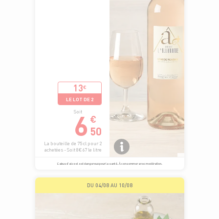
13
€
LE LOT DE 2
6
Soit
€
50
La bouteille de 75 cl pour 2
achetées - Soit 8€67 le litre
L’abus d’alcool est dangereux pour la santé. À consommer avec modération.
DU 04/08 AU 10/08