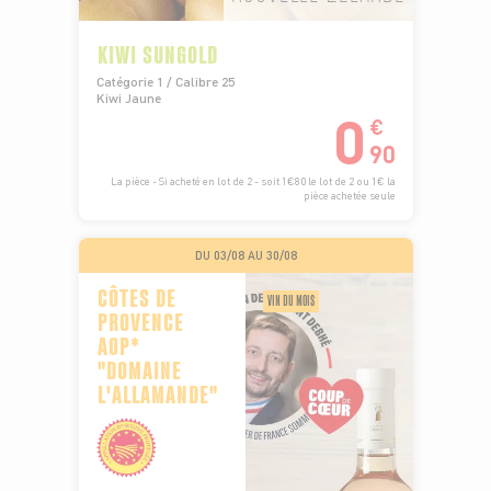
KIWI SUNGOLD
Catégorie 1 / Calibre 25
Kiwi Jaune
0
€
90
La pièce - Si acheté en lot de 2 - soit 1€80 le lot de 2 ou 1€ la
pièce achetée seule
DU 03/08 AU 30/08
CÔTES DE
VIN DU MOIS
PROVENCE
AOP*
"DOMAINE
L'ALLAMANDE"