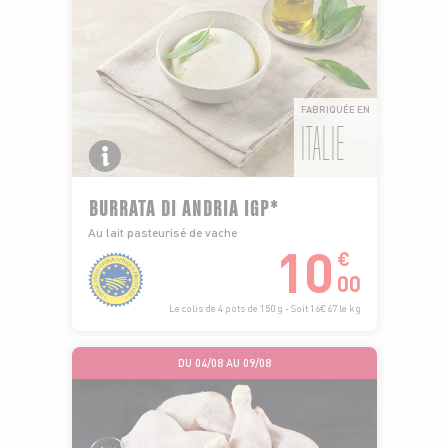
FABRIQUÉE EN
ITALIE
BURRATA DI ANDRIA IGP*
Au lait pasteurisé de vache
10
€
00
Le colis de 4 pots de 150 g - Soit 16€67 le kg
DU 04/08 AU 09/08