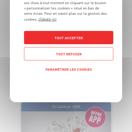
vos choix à tout moment en cliquant sur le bouton
« personnaliser les cookies » situé en bas de
votre écran. Pour en savoir plus sur la gestion des
cliquez-ici
cookies,
ÉLABORÉES EN
FRANCE
TOUT ACCEPTER
AIGUILLETTES DE CANARD
TOUT REFUSER
MARINÉES
Marinade aux 5 baies ou au piment d'Espelette
Dans la limite des stocks disponibles
PARAMÉTRER LES COOKIES
6
€
OPPORTUNITÉ
99
POLITIQUE DE CONFIDENTIALITÉ
La barquette de 275g - Soit 25€42 le kg
DU 04/08 AU 10/08