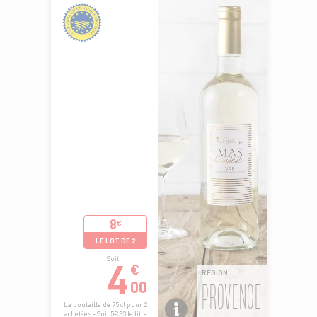
8
€
LE LOT DE 2
4
Soit
€
RÉGION
00
PROVENCE
La bouteille de 75 cl pour 2
achetées - Soit 5€33 le litre