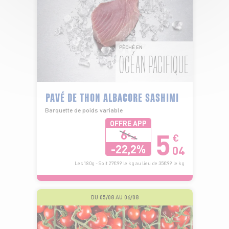
PÊCHÉ EN
OCÉAN PACIFIQUE
PAVÉ DE THON ALBACORE SASHIMI
Barquette de poids variable
OFFRE APP
5
6
€
€
48
-22,2%
04
Les 180g - Soit 27€99 le kg au lieu de 35€99 le kg
DU 05/08 AU 06/08