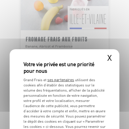
FABRIQUÉS EN
ILLE-ET-VILAINE
FROMAGE FRAIS AUX FRUITS
Banane, Abricot et Framboise
OFFRE APP
X
1
€
29
ses partenaires
Le lot de 6x60g - Soit 3€58 le kg
Grand Frais et
utilisent des
cookies afin d’établir des statistiques sur le
volume des fréquentations, afficher de la publicité
personnalisée en fonction de votre navigation,
DU 04/08 AU 09/08
votre profil et votre localisation, mesurer
l’audience de cette publicité, vous permettre
d’accéder à votre compte et enfin, mettre en œuvre
des mesures de sécurité. Vous pouvez paramétrer
le dépôt des cookies en cliquant sur « Paramétrer
les cookies » ci-dessous. Vous pourrez revenir sur