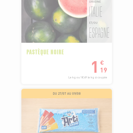
ORIGINE
ITALIE
ET/OU
ESPAGNE
PASTÈQUE NOIRE
1
€
19
Le kg ou 1€69 le kg si coupée
DU 27/07 AU 09/08