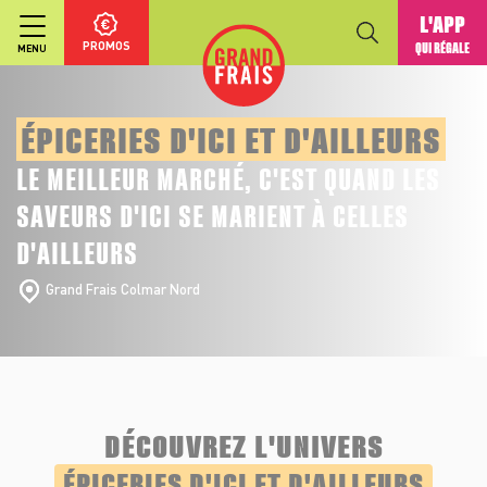
L'APP
PROMOS
QUI RÉGALE
MENU
ÉPICERIES D'ICI ET D'AILLEURS
LE MEILLEUR MARCHÉ, C'EST QUAND LES
SAVEURS D'ICI SE MARIENT À CELLES
D'AILLEURS
Grand Frais Colmar Nord
DÉCOUVREZ L'UNIVERS
ÉPICERIES D'ICI ET D'AILLEURS