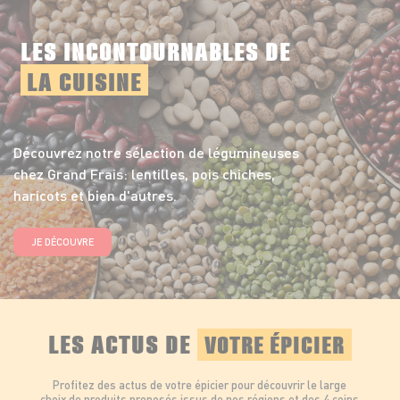
LES INCONTOURNABLES DE
LA CUISINE
Découvrez notre sélection de légumineuses
chez Grand Frais: lentilles, pois chiches,
haricots et bien d'autres.
JE DÉCOUVRE
LES ACTUS DE
VOTRE ÉPICIER
Profitez des actus de votre épicier pour découvrir le large
choix de produits proposés issus de nos régions et des 4 coins