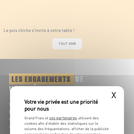
Le pois chiche s'invite à votre table !
TOUT VOIR
DE
LES ENGAGEMENTS
VOTRE ÉPICIER
X
Votre rayon Épiceries vous propose toute
l'année une multitude de saveurs à
ses partenaires
découvrir : plus de 1200 références
Grand Frais et
utilisent des
cookies afin d’établir des statistiques sur le
accompagnent vos repas du quotidien !
volume des fréquentations, afficher de la publicité