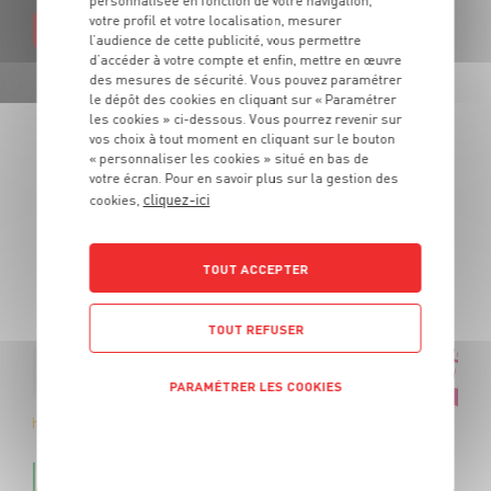
personnalisée en fonction de votre navigation,
votre profil et votre localisation, mesurer
EN SAVOIR PLUS
l’audience de cette publicité, vous permettre
d’accéder à votre compte et enfin, mettre en œuvre
des mesures de sécurité. Vous pouvez paramétrer
le dépôt des cookies en cliquant sur « Paramétrer
les cookies » ci-dessous. Vous pourrez revenir sur
vos choix à tout moment en cliquant sur le bouton
« personnaliser les cookies » situé en bas de
LES PROMOTIONS
votre écran. Pour en savoir plus sur la gestion des
cliquez-ici
cookies,
DE VOTRE ÉPICIER
TOUT ACCEPTER
Des produits de qualité et des promotions tous les jours.
De quoi cuisiner tous vos repas au meilleur prix !
TOUT REFUSER
PARAMÉTRER LES COOKIES
mbucha Bio
POLITIQUE DE CONFIDENTIALITÉ
OFFRE APP
S
6
€
3