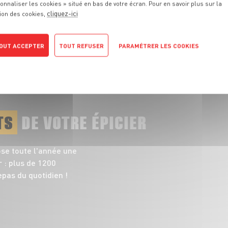
onnaliser les cookies » situé en bas de votre écran. Pour en savoir plus sur la
responsables et pleines de saveurs
cliquez-ici
ion des cookies,
TOUT VOIR
OUT ACCEPTER
TOUT REFUSER
PARAMÉTRER LES COOKIES
POLITIQUE DE CONFIDENTIALITÉ
TS
DE VOTRE ÉPICIER
ose toute l'année une
 : plus de 1200
pas du quotidien !