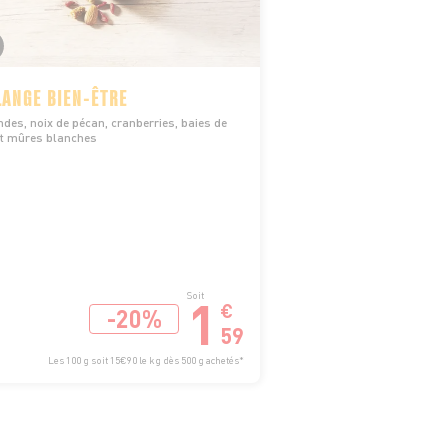
ANGE BIEN-ÊTRE
es, noix de pécan, cranberries, baies de
et mûres blanches
1
Soit
€
-20%
59
Les 100 g soit 15€90 le kg dès 500 g achetés*