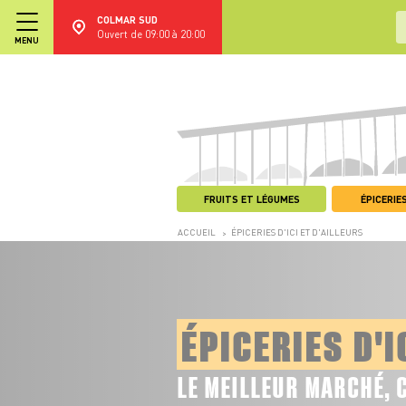
COLMAR SUD
Ouvert de 09:00 à 20:00
MENU
FRUITS ET LÉGUMES
ÉPICERIES
ACCUEIL
ÉPICERIES D'ICI ET D'AILLEURS
>
ÉPICERIES D'I
LE MEILLEUR MARCHÉ, 