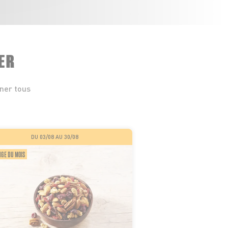
ER
iner tous
DU 03/08 AU 30/08
GE DU MOIS