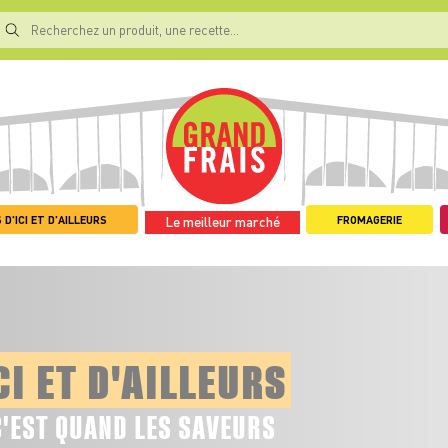
 D'ICI ET D'AILLEURS
FROMAGERIE
Le meilleur marché
CI ET D'AILLEURS
C'EST QUAND LES SAVEURS