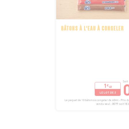
BÂTONS À L'EAU À CONGELER
Soit
1
€
40
LE LOT DE 2
Le paquet de 10 bâtons à congeler de 60ml - Prix 
vendu seul : 0€99 soit 1€65