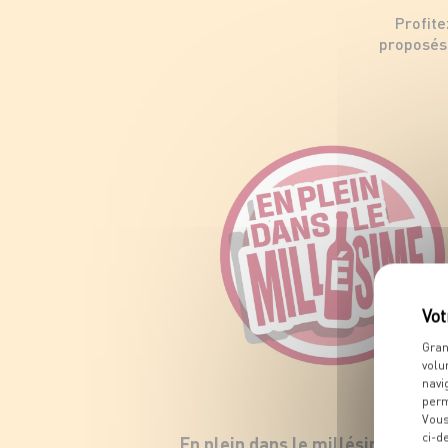
Profite
proposés 
Gran
volu
navi
perm
Vous
ci-d
En plein dans le millésime !