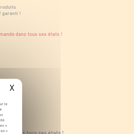
produits
 garanti !
X
ur le
re
us
ité.
ies »
ton «
ande dans tous ses états !