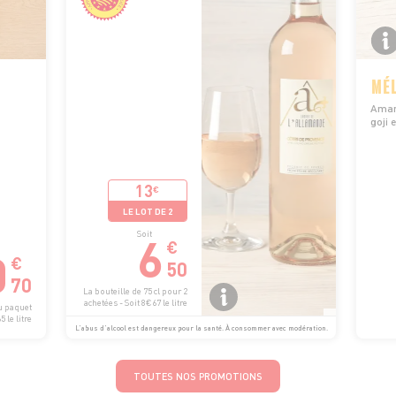
MÉL
Amand
goji 
13
€
LE LOT DE 2
6
Soit
€
0
€
50
70
La bouteille de 75 cl pour 2
achetées - Soit 8€67 le litre
du paquet
 le litre
L’abus d’alcool est dangereux pour la santé. À consommer avec modération.
TOUTES NOS PROMOTIONS