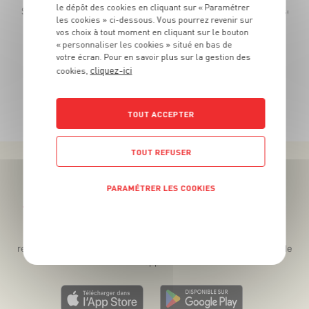
le dépôt des cookies en cliquant sur « Paramétrer
èce - Si acheté en lot de 2 - soit 1€80 le lot de 2 ou 1€ la pièce achetée seule
les cookies » ci-dessous. Vous pourrez revenir sur
vos choix à tout moment en cliquant sur le bouton
« personnaliser les cookies » situé en bas de
votre écran. Pour en savoir plus sur la gestion des
cliquez-ici
cookies,
TOUTES NOS PROMOTIONS
TOUT ACCEPTER
TOUT REFUSER
PARAMÉTRER LES COOKIES
Téléchargez l’App pour profiter d’offres exclusives !
POLITIQUE DE CONFIDENTIALITÉ
Des promos exclusives, des récompenses généreuses, des
recettes gourmandes, des jeux inédits... le tout dans une seule
app !