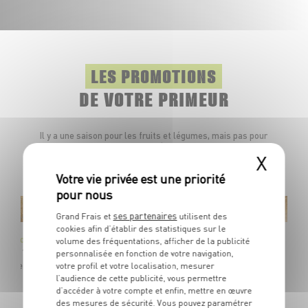
LES PROMOTIONS
DE VOTRE PRIMEUR
Il y a une saison pour les fruits et légumes, mais pas pour
les promotions.Toute l'année, retrouvez dans votre
X
marché des produits à prix frais.
ses partenaires
le-Zélande
Grand Frais et
utilisent des
cookies afin d’établir des statistiques sur le
 SunGold
volume des fréquentations, afficher de la publicité
gorie 1 / Calibre 25
personnalisée en fonction de votre navigation,
 Jaune
votre profil et votre localisation, mesurer
l’audience de cette publicité, vous permettre
d’accéder à votre compte et enfin, mettre en œuvre
des mesures de sécurité. Vous pouvez paramétrer