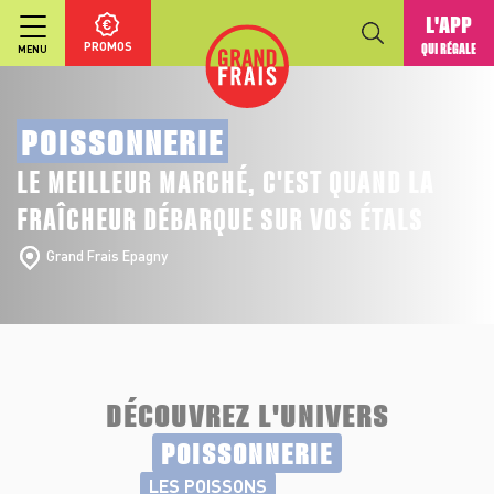
L'APP
PROMOS
QUI RÉGALE
MENU
POISSONNERIE
LE MEILLEUR MARCHÉ, C'EST QUAND LA
FRAÎCHEUR DÉBARQUE SUR VOS ÉTALS
Grand Frais Epagny
DÉCOUVREZ L'UNIVERS
POISSONNERIE
LES POISSONS