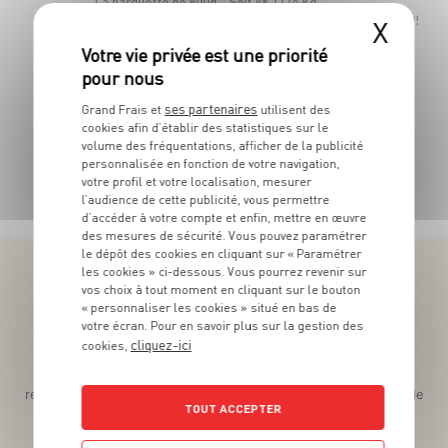
La barquette de 800g - Soit 8€11 le Kg
X
Les 250 g 
ses partenaires
Grand Frais et
utilisent des
cookies afin d’établir des statistiques sur le
volume des fréquentations, afficher de la publicité
personnalisée en fonction de votre navigation,
TOUTES NOS PROMOTIONS
votre profil et votre localisation, mesurer
l’audience de cette publicité, vous permettre
d’accéder à votre compte et enfin, mettre en œuvre
des mesures de sécurité. Vous pouvez paramétrer
le dépôt des cookies en cliquant sur « Paramétrer
les cookies » ci-dessous. Vous pourrez revenir sur
vos choix à tout moment en cliquant sur le bouton
« personnaliser les cookies » situé en bas de
votre écran. Pour en savoir plus sur la gestion des
Téléchargez l’App pour profiter d’offres exclusives !
cliquez-ici
cookies,
Des promos exclusives, des récompenses généreuses, des
recettes gourmandes, des jeux inédits... le tout dans une seule
TOUT ACCEPTER
app !