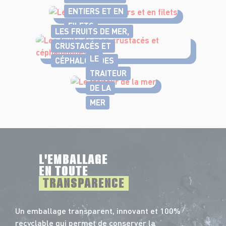
ENTIERS ET EN
FILETS
LES FRUITS DE MER,
CRUSTACÉS ET
LE
CÉPHALOPODES
TRAITEUR
DE LA
MER
L'EMBALLAGE
EN TOUTE
TRANSPARENCE
Un emballage transparent, innovant et 100%
recyclable qui permet de conserver la