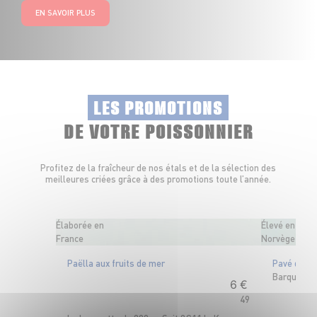
EN SAVOIR PLUS
LES PROMOTIONS
DE VOTRE POISSONNIER
Profitez de la fraîcheur de nos étals et de la sélection des
meilleures criées grâce à des promotions toute l’année.
Élaborée en
Élevé en
France
Norvège
Paëlla aux fruits de mer
Pavé de sa
Barquette 
6
€
49