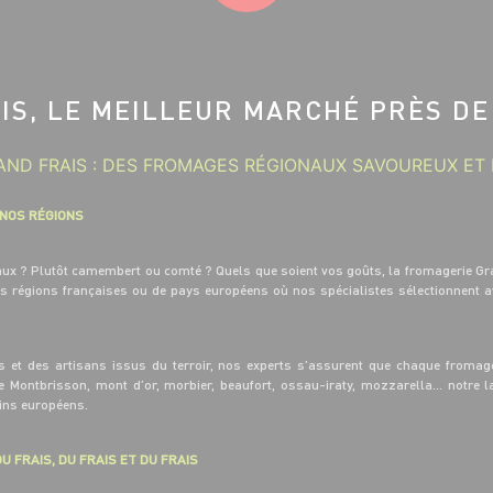
IS, LE MEILLEUR MARCHÉ PRÈS DE
ND FRAIS : DES FROMAGES RÉGIONAUX SAVOUREUX ET 
 NOS RÉGIONS
eaux ? Plutôt camembert ou comté ? Quels que soient vos goûts, la fromagerie Gr
es régions françaises ou de pays européens où nos spécialistes sélectionnent 
s et des artisans issus du terroir, nos experts s’assurent que chaque fromage
de Montbrisson, mont d’or, morbier, beaufort, ossau-iraty, mozzarella… notre
sins européens.
U FRAIS, DU FRAIS ET DU FRAIS