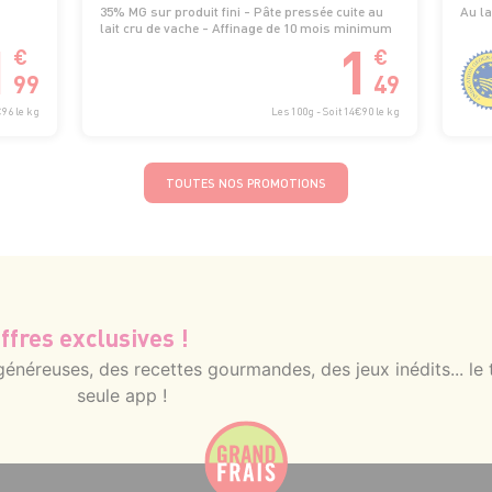
35% MG sur produit fini - Pâte pressée cuite au
Au la
lait cru de vache - Affinage de 10 mois minimum
1
1
€
€
99
49
€96 le kg
Les 100g - Soit 14€90 le kg
TOUTES NOS PROMOTIONS
ffres exclusives !
néreuses, des recettes gourmandes, des jeux inédits... le 
seule app !