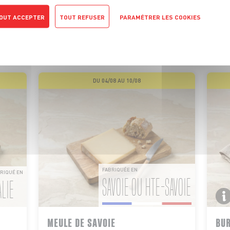
S PROMOTIONS
DE VOTRE FROMA
OUT ACCEPTER
TOUT REFUSER
PARAMÉTRER LES COOKIES
i nos fromages coulants sont à déguster en hiver, bénéficiez
POLITIQUE DE CONFIDENTIALITÉ
prix fondants toute l’année !
DU 04/08 AU 10/08
FABRIQUÉE EN
RIQUÉ EN
SAVOIE OU HTE-SAVOIE
ALIE
MEULE DE SAVOIE
BUR