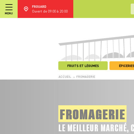
FROUARD
Ouvert de 09:00 à 20:00
MENU
FRUITS ET LÉGUMES
ÉPICERIES
ACCUEIL
FROMAGERIE
>
FROMAGERIE
LE MEILLEUR MARCHÉ, 