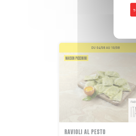
LE
T
Même s
DU 04/08 AU 10/08
MAISON PICCININI
FAB
IT
RAVIOLI AL PESTO