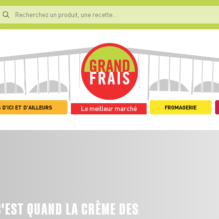
 D'ICI ET D'AILLEURS
FROMAGERIE
Le meilleur marché
C'EST QUAND LA CRÈME DES