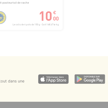
it pasteurisé de vache
10
€
00
Le colis de 4 pots de 150 g - Soit 16€67 le kg
tout dans une