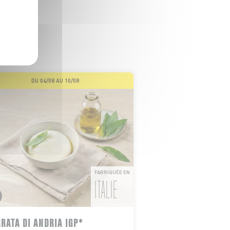
GER
 de nos
DU 04/08 AU 10/08
FABRIQUÉE EN
ITALIE
RATA DI ANDRIA IGP*