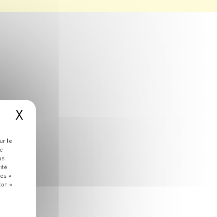
X
ur le
re
us
ité.
ies »
ton «