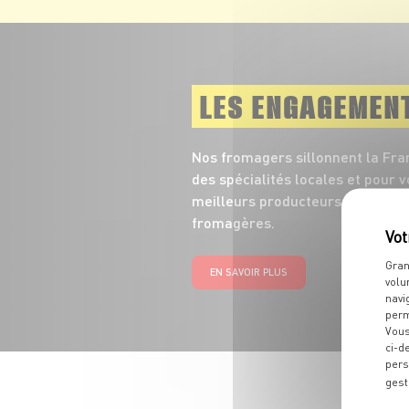
LES ENGAGEMEN
Nos fromagers sillonnent la Fra
des spécialités locales et pour 
meilleurs producteurs des grand
fromagères.
Gran
EN SAVOIR PLUS
volu
navi
perm
Vous
ci-d
pers
gest