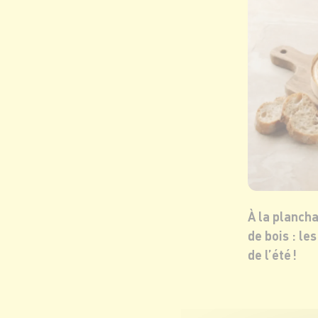
À la planch
de bois : le
de l’été !