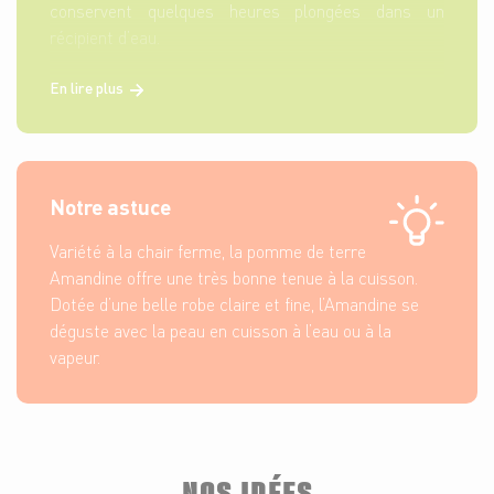
conservent quelques heures plongées dans un
récipient d’eau.
En lire plus
Notre astuce
Variété à la chair ferme, la pomme de terre
Amandine offre une très bonne tenue à la cuisson.
Dotée d’une belle robe claire et fine, l’Amandine se
déguste avec la peau en cuisson à l’eau ou à la
vapeur.
NOS IDÉES