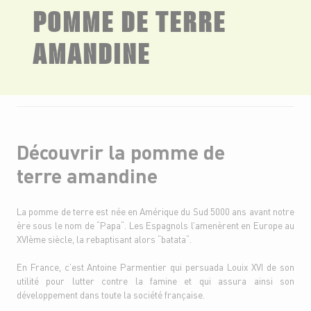
POMME DE TERRE
AMANDINE
Découvrir la pomme de
terre amandine
La pomme de terre est née en Amérique du Sud 5000 ans avant notre
ère sous le nom de “Papa“. Les Espagnols l’amenèrent en Europe au
XVIème siècle, la rebaptisant alors “batata“.
En France, c’est Antoine Parmentier qui persuada Louix XVI de son
utilité pour lutter contre la famine et qui assura ainsi son
développement dans toute la société française.