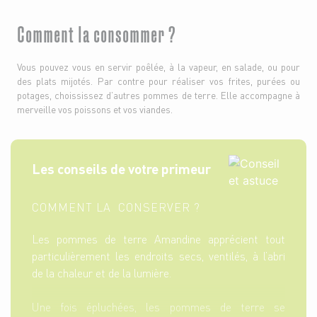
Comment la consommer ?
Vous pouvez vous en servir poêlée, à la vapeur, en salade, ou pour
des plats mijotés. Par contre pour réaliser vos frites, purées ou
potages, choississez d’autres pommes de terre. Elle accompagne à
merveille vos poissons et vos viandes.
Les conseils de votre primeur
COMMENT LA CONSERVER ?
Les pommes de terre Amandine apprécient tout
particulièrement les endroits secs, ventilés, à l’abri
de la chaleur et de la lumière.
Une fois épluchées, les pommes de terre se