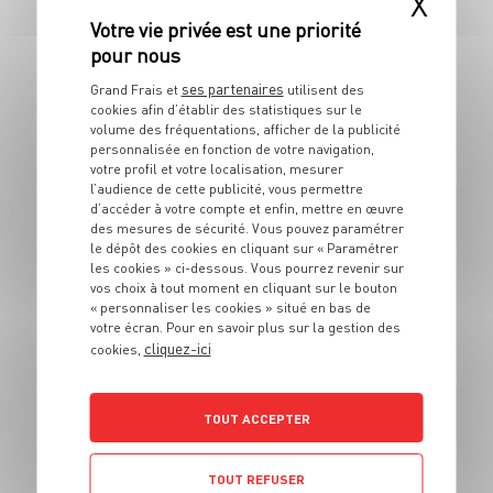
X
RECETTE
Pizza pommes de terre
raclette
ses partenaires
Grand Frais et
utilisent des
6 pers.
30 min
15 min
cookies afin d’établir des statistiques sur le
volume des fréquentations, afficher de la publicité
personnalisée en fonction de votre navigation,
votre profil et votre localisation, mesurer
l’audience de cette publicité, vous permettre
d’accéder à votre compte et enfin, mettre en œuvre
des mesures de sécurité. Vous pouvez paramétrer
le dépôt des cookies en cliquant sur « Paramétrer
les cookies » ci-dessous. Vous pourrez revenir sur
vos choix à tout moment en cliquant sur le bouton
« personnaliser les cookies » situé en bas de
votre écran. Pour en savoir plus sur la gestion des
RECETTE
cliquez-ici
cookies,
Tartiflette Irlandaise
4 pers.
25 min
1h30
TOUT ACCEPTER
TOUT REFUSER