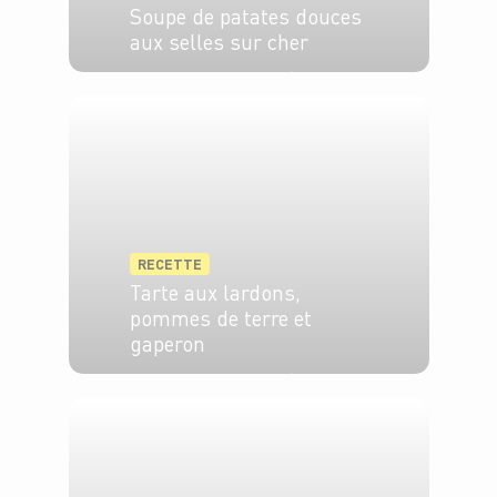
Soupe de patates douces
aux selles sur cher
4 pers.
20 min
20 min
RECETTE
Tarte aux lardons,
pommes de terre et
gaperon
4 pers.
20 min
25 min