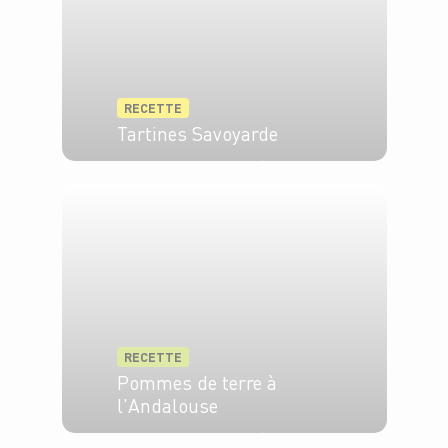
RECETTE
Tartines Savoyarde
6 pers.
30 min
10 min
RECETTE
Pommes de terre à
l'Andalouse
4 pers.
15 min
40 min