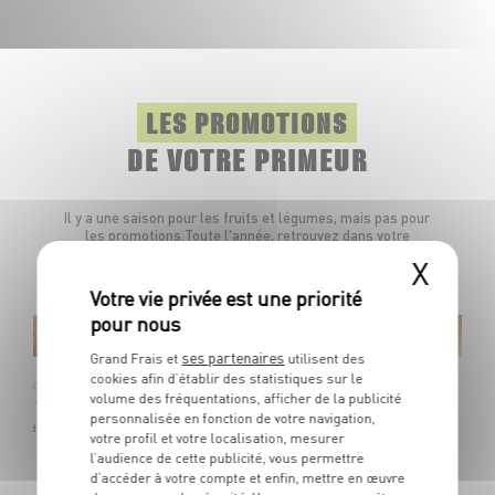
LES PROMOTIONS
DE VOTRE PRIMEUR
Il y a une saison pour les fruits et légumes, mais pas pour
les promotions.Toute l'année, retrouvez dans votre
marché des produits à prix frais.
X
le-Zélande
ses partenaires
Grand Frais et
utilisent des
cookies afin d’établir des statistiques sur le
 SunGold
volume des fréquentations, afficher de la publicité
gorie 1 / Calibre 25
personnalisée en fonction de votre navigation,
 Jaune
votre profil et votre localisation, mesurer
l’audience de cette publicité, vous permettre
d’accéder à votre compte et enfin, mettre en œuvre