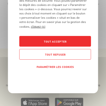
des mesures de sécurité. Vous pouvez paramétrer
èce - Si acheté en lot de 2 - soit 1€80 le lot de 2 ou 1€ la pièce achetée seule
le dépôt des cookies en cliquant sur « Paramétrer
les cookies » ci-dessous. Vous pourrez revenir sur
vos choix à tout moment en cliquant sur le bouton
« personnaliser les cookies » situé en bas de
votre écran. Pour en savoir plus sur la gestion des
cliquez-ici
cookies,
TOUTES NOS PROMOTIONS
TOUT ACCEPTER
TOUT REFUSER
PARAMÉTRER LES COOKIES
Téléchargez l’App pour profiter d’offres exclusives !
POLITIQUE DE CONFIDENTIALITÉ
Des promos exclusives, des récompenses généreuses, des
recettes gourmandes, des jeux inédits... le tout dans une seule
app !