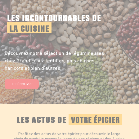
LES INCONTOURNABLES DE
LA CUISINE
Découvrez notre sélection de légumineuses
chez Grand Frais: lentilles, pois chiches,
haricots et bien d'autres.
JE DÉCOUVRE
LES ACTUS DE
VOTRE ÉPICIER
Profitez des actus de votre épicier pour découvrir le large
choix de produits proposés issus de nos régions et des 4 coins