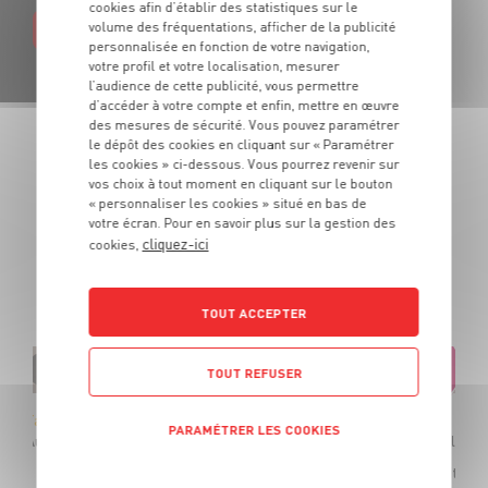
cookies afin d’établir des statistiques sur le
volume des fréquentations, afficher de la publicité
EN SAVOIR PLUS
personnalisée en fonction de votre navigation,
votre profil et votre localisation, mesurer
l’audience de cette publicité, vous permettre
d’accéder à votre compte et enfin, mettre en œuvre
des mesures de sécurité. Vous pouvez paramétrer
le dépôt des cookies en cliquant sur « Paramétrer
les cookies » ci-dessous. Vous pourrez revenir sur
LES PROMOTIONS
vos choix à tout moment en cliquant sur le bouton
DE VOTRE ÉPICIER
« personnaliser les cookies » situé en bas de
votre écran. Pour en savoir plus sur la gestion des
cliquez-ici
cookies,
Des produits de qualité et des promotions tous les jours.
De quoi cuisiner tous vos repas au meilleur prix !
TOUT ACCEPTER
TOUT REFUSER
Tartinables "Apéro&Co"
PARAMÉTRER LES COOKIES
Aubergine / Poivrons / Tomate séchée et chèvre - Panachage possible
OFFRE APP
Soit
POLITIQUE DE CONFIDENTIALITÉ