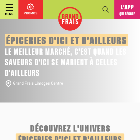
L'APP
PROMOS
QUI RÉGALE
MENU
ÉPICERIES D'ICI ET D'AILLEURS
LE MEILLEUR MARCHÉ, C'EST QUAND LES
SAVEURS D'ICI SE MARIENT À CELLES
D'AILLEURS
Grand Frais Limoges Centre
DÉCOUVREZ L'UNIVERS
ÉPICERIES D'ICI ET D'AILLEURS