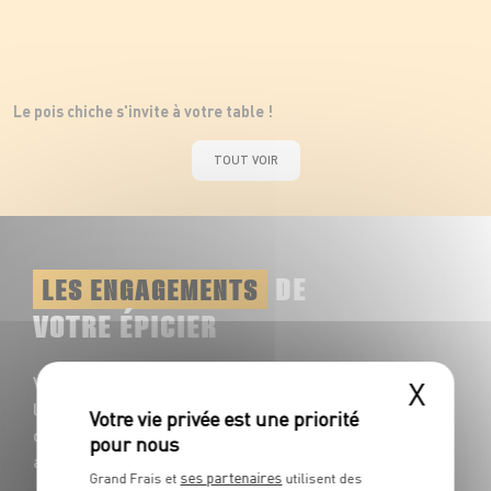
Le pois chiche s'invite à votre table !
TOUT VOIR
DE
LES ENGAGEMENTS
VOTRE ÉPICIER
Votre rayon Épiceries vous propose toute
X
l'année une multitude de saveurs à
découvrir : plus de 1200 références
accompagnent vos repas du quotidien !
ses partenaires
Grand Frais et
utilisent des