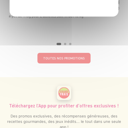
4
€
2
€
00
LE LOT DE 2
Le pot de 115g pour 2 achetés soit 17€39 le kg
TOUTES NOS PROMOTIONS
Téléchargez l’App pour profiter d’offres exclusives !
Des promos exclusives, des récompenses généreuses, des
recettes gourmandes, des jeux inédits... le tout dans une seule
app !