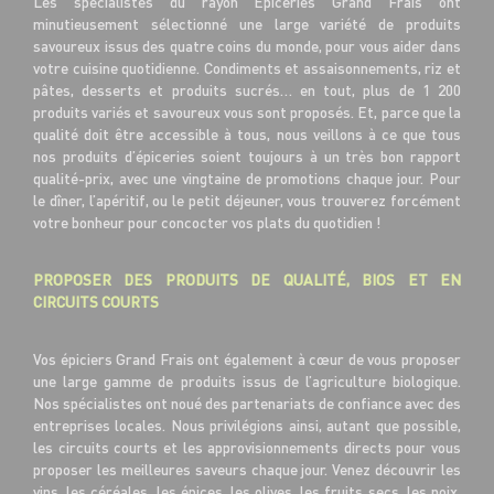
Les spécialistes du rayon Épiceries Grand Frais ont
minutieusement sélectionné une large variété de produits
savoureux issus des quatre coins du monde, pour vous aider dans
votre cuisine quotidienne. Condiments et assaisonnements, riz et
pâtes, desserts et produits sucrés… en tout, plus de 1 200
produits variés et savoureux vous sont proposés. Et, parce que la
qualité doit être accessible à tous, nous veillons à ce que tous
nos produits d’épiceries soient toujours à un très bon rapport
qualité-prix, avec une vingtaine de promotions chaque jour. Pour
le dîner, l’apéritif, ou le petit déjeuner, vous trouverez forcément
votre bonheur pour concocter vos plats du quotidien !
PROPOSER DES PRODUITS DE QUALITÉ, BIOS ET EN
CIRCUITS COURTS
Vos épiciers Grand Frais ont également à cœur de vous proposer
une large gamme de produits issus de l’agriculture biologique.
Nos spécialistes ont noué des partenariats de confiance avec des
entreprises locales. Nous privilégions ainsi, autant que possible,
les circuits courts et les approvisionnements directs pour vous
proposer les meilleures saveurs chaque jour. Venez découvrir les
vins, les céréales, les épices, les olives, les fruits secs, les noix,