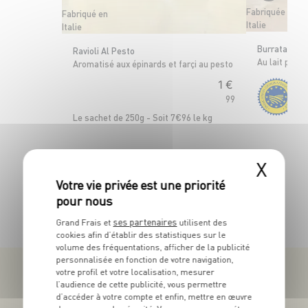
Fabriquée en
Fabriqué en
Italie
Italie
Burrata di A
Ravioli Al Pesto
Au lait past
Aromatisé aux épinards et farçi au pesto
1
€
99
Le 
Le sachet de 250g - Soit 7€96 le kg
X
TOUTES NOS PROMOTIONS
ses partenaires
Grand Frais et
utilisent des
cookies afin d’établir des statistiques sur le
volume des fréquentations, afficher de la publicité
personnalisée en fonction de votre navigation,
votre profil et votre localisation, mesurer
l’audience de cette publicité, vous permettre
d’accéder à votre compte et enfin, mettre en œuvre