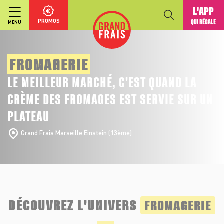
L'APP
PROMOS
QUI RÉGALE
MENU
FROMAGERIE
LE MEILLEUR MARCHÉ, C'EST QUAND LA
CRÈME DES FROMAGES EST SERVIE SUR UN
PLATEAU
Grand Frais Marseille Einstein (13ème)
DÉCOUVREZ L'UNIVERS
FROMAGERIE