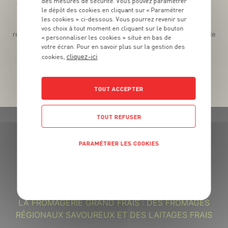
des mesures de sécurité. Vous pouvez paramétrer
Téléchargez l’App pour profiter d’offres exclusives !
le dépôt des cookies en cliquant sur « Paramétrer
les cookies » ci-dessous. Vous pourrez revenir sur
Des promos exclusives, des récompenses généreuses, des
vos choix à tout moment en cliquant sur le bouton
recettes gourmandes, des jeux inédits... le tout dans une seule
« personnaliser les cookies » situé en bas de
app !
votre écran. Pour en savoir plus sur la gestion des
cliquez-ici
cookies,
TOUT ACCEPTER
TOUT REFUSER
PARAMÉTRER LES COOKIES
POLITIQUE DE CONFIDENTIALITÉ
GRAND FRAIS, LE MEILLEUR
MARCHÉ PRÈS DE CHEZ VOUS
LA FROMAGERIE GRAND FRAIS : DES FROMAGES
RÉGIONAUX SAVOUREUX ET DES LAITAGES FRAIS